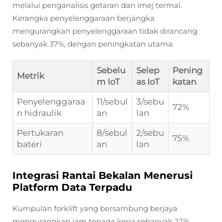
melalui penganalisis getaran dan imej termal.
Kerangka penyelenggaraan berjangka
mengurangkan penyelenggaraan tidak dirancang
sebanyak 37%, dengan peningkatan utama:
Sebelu
Selep
Pening
Metrik
m IoT
as IoT
katan
Penyelenggaraa
11/sebul
3/sebu
72%
n hidraulik
an
lan
Pertukaran
8/sebul
2/sebu
75%
bateri
an
lan
Integrasi Rantai Bekalan Menerusi
Platform Data Terpadu
Kumpulan forklift yang bersambung berjaya
mengurangkan jam tenaga kerja sebanyak 22%