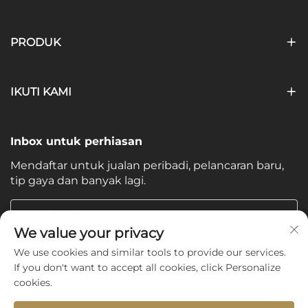
PRODUK
IKUTI KAMI
Inbox untuk perhiasan
Mendaftar untuk jualan peribadi, pelancaran baru,
tip gaya dan banyak lagi.
E-mel Anda
We value your privacy
We use cookies and similar tools to provide our services.
Subscribe
If you don't want to accept all cookies, click Personalize
cookies.