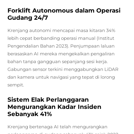
Forklift Autonomous dalam Operasi
Gudang 24/7
Krenjang autonomi mencapai masa kitaran 34%
lebih cepat berbanding operasi manual (Institut
Pengendalian Bahan 2023). Penjumpaan laluan
berasaskan AI mereka mengekalkan pengaliran
bahan tanpa gangguan sepanjang sesi kerja.
Gabungan sensor terkini menggabungkan LiDAR
dan kamera untuk navigasi yang tepat di lorong
sempit.
Sistem Elak Perlanggaran
Mengurangkan Kadar Insiden
Sebanyak 41%
Krenjang bertenaga AI telah mengurangkan