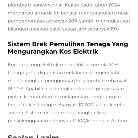
plumbum konvensional. Kajian pada tahun 2024
mendapati armada ini berjaya mengurangkan masa
pemberhentian sebanyak 28% sambil meningkatkan
bilangan gerakan palet setiap jam sebanyak 19%.
Sistem Brek Pemulihan Tenaga Yang
Mengurangkan Kos Elektrik
Kereta sorong elektrik memulihkan semula 30%
tenaga yang digunakan melalui brek regeneratif,
mengurangkan penggunaan keseluruhan sebanyak
18-22%. Apabila digabungkan dengan pengecasan
pintar, kemudahan ini melaporkan pengurangan
tahunan kos tenaga sebanyak $7,200 setiap kereta
sorong. Sistem ini juga mengurangkan kos
penyelenggaraan sebanyak $1,100/kenderaan/tahun.
Soalan Lazim