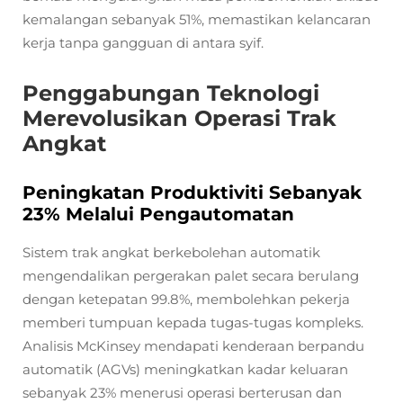
kemalangan sebanyak 51%, memastikan kelancaran
kerja tanpa gangguan di antara syif.
Penggabungan Teknologi
Merevolusikan Operasi Trak
Angkat
Peningkatan Produktiviti Sebanyak
23% Melalui Pengautomatan
Sistem trak angkat berkebolehan automatik
mengendalikan pergerakan palet secara berulang
dengan ketepatan 99.8%, membolehkan pekerja
memberi tumpuan kepada tugas-tugas kompleks.
Analisis McKinsey mendapati kenderaan berpandu
automatik (AGVs) meningkatkan kadar keluaran
sebanyak 23% menerusi operasi berterusan dan