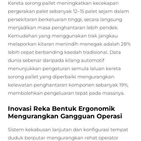
Kereta sorong pallet meningkatkan kecekapan
pergerakan palet sebanyak 12–15 palet sejam dalam
persekitaran berkeluaran tinggi, secara langsung
menjadikan masa penghantaran lebih pendek.
Kemudahan yang menggunakan trak jangkau
melaporkan kitaran menindih menegak adalah 28%
lebih cepat berbanding kaedah tradisional. Data
dunia sebenar daripada kilang automotif
menunjukkan pengaturan semula laluan kereta
sorong pallet yang diperbaiki mengurangkan
kelewatan penghantaran komponen sebanyak 19%,
membolehkan pengeluaran tepat pada masanya.
Inovasi Reka Bentuk Ergonomik
Mengurangkan Gangguan Operasi
Sistem kekabusan lanjutan dan konfigurasi tempat
duduk berputar mengurangkan rehat operator