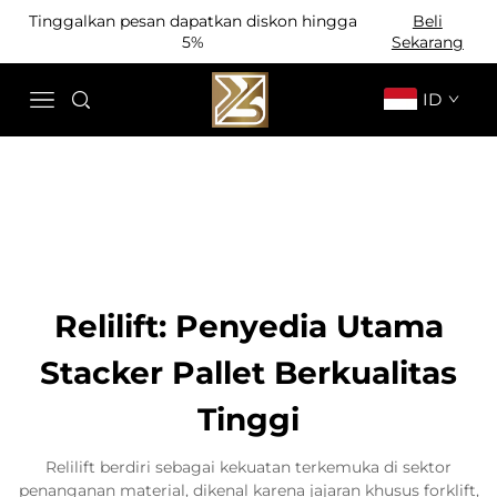
Tinggalkan pesan dapatkan diskon hingga
Beli
5%
Sekarang
ID
Relilift: Penyedia Utama
Stacker Pallet Berkualitas
Tinggi
Relilift berdiri sebagai kekuatan terkemuka di sektor
penanganan material, dikenal karena jajaran khusus forklift,