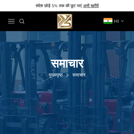
संदेश छोड़ें 5% तक की छूट पाएं
अभी खरीदें
HI
समाचार
मुख्यपृष्ठ
समाचार