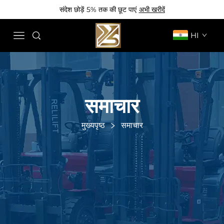
संदेश छोड़ें 5% तक की छूट पाएं
अभी खरीदें
HI
समाचार
मुख्यपृष्ठ
समाचार