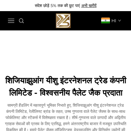
संदेश छोड़ें 5% तक की छूट पाएं
अभी खरीदें
HI
शिजियाझुआंग यीशु इंटरनेशनल ट्रेड कंपनी
लिमिटेड - विश्वसनीय पैलेट जैक प्रदाता
सामग्री हैंडलिंग में महत्वपूर्ण भूमिका निभाते हुए, शिजियाझुआंग यीशु इंटरनेशनल ट्रेड
कंपनी लिमिटेड, रेलीलिफ्ट ब्रांड के तहत, उच्च गुणवत्ता वाले पैलेट जैक्स के साथ-साथ
फोर्कलिफ्ट और स्टैकर्स में विशेषज्ञता रखता है। शीर्ष-गुणवत्ता वाले उत्पादों और अद्वितीय
ग्राहक सेवाओं की प्रसव के लिए प्रसिद्ध, हमने अंतरराष्ट्रीय बाजार में मजबूत उपस्थिति
विकसित की है। हमारे पैलेट जैक्स लॉजिस्टिक्स, वेयरहाउसिंग और विनिर्माण उद्योगों की