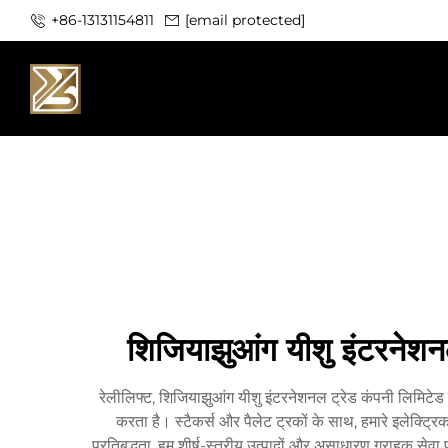
+86-13131154811
[email protected]
शिजियाझुआंग यीशु इंटरनेशनल 
रेलीलिफ्ट, शिजियाझुआंग यीशु इंटरनेशनल ट्रेड कंपनी लिमिटेड का
करता है। स्टैकर्स और पैलेट ट्रकों के साथ, हमारे इलेक्ट्रि
प्रतिबद्धता, हम शीर्ष-स्तरीय उत्पादों और असाधारण ग्राहक सेवा प्