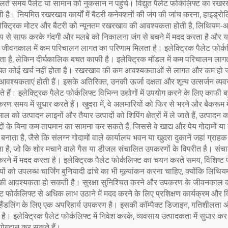
ालते समय पैलेट या सामान को नुकसान न पहुंचे। विद्युत पैलेट फोर्कलिफ्ट का रख
 है। नियमित रखरखाव कार्यों में बैटरी कनेक्शनों की जंग की जांच करना, हाइड्र
लेक्ट्रिक मोटर और बैटरी को न्यूनतम रखरखाव की आवश्यकता होती है, लिथियम-आय
प से साफ करके गंदगी और मलबे को निकालना जंग से बचने में मदद करता है और य
वनकाल में कम परिचालन लागत का परिणाम मिलता है। इलेक्ट्रिक पैलेट फोर्कलि
ता है, लेकिन दीर्घकालिक बचत काफी है। इलेक्ट्रिक मॉडल में कम परिचालन लागत 
ंधित कोई खर्च नहीं होता है। रखरखाव की कम आवश्यकताओं से लागत और कम हो जाती ह
आवश्यकताएं होती हैं। इसके अतिरिक्त, उनकी ऊर्जा दक्षता और शून्य उत्सर्जन व्यवस
ैं। इलेक्ट्रिक पैलेट फोर्कलिफ्ट विभिन्न उद्योगों में उपयोग करने के लिए काफी बहुमुखी
रण समय में सुधार करते हैं। खुदरा में, वे अलमारियों को फिर से भरने और बैकरूम में 
ाल को उत्पादन लाइनों और तैयार उत्पादों को शिपिंग क्षेत्रों में ले जाते हैं, उत्पादन क
मुद्दों के बिना कम तापमान का सामना कर सकते हैं, जिससे वे खाद्य और पेय गोदामों या
नाता है, जैसे कि संलग्न गोदामों वाले कार्यालय भवन या खुदरा दुकानें जहां ग्रा
ा है, जो कि शोर मचाने वाले गैस या डीजल संचालित उपकरणों के विपरीत है। संचालन
में मदद करता है। इलेक्ट्रिक पैलेट फोर्कलिफ्ट का चयन करते समय, विशिष्ट प
ों को उपलब्ध चार्जिंग बुनियादी ढांचे का भी मूल्यांकन करना चाहिए, क्योंकि ल
की आवश्यकता हो सकती है। सुरक्षा सुनिश्चित करने और उपकरण के जीवनकाल को
लेट फोर्कलिफ्ट से अधिक लाभ उठाने में मदद करने के लिए प्रशिक्षण कार्यक्रम और विस
ैंडलिंग के लिए एक अपरिहार्य उपकरण है। इसकी कॉम्पैक्ट डिजाइन, गतिशीलता और विद
है। इलेक्ट्रिक पैलेट फोर्कलिफ्ट में निवेश करके, व्यवसाय उत्पादकता में सुधा
 योगदान कर सकते हैं।