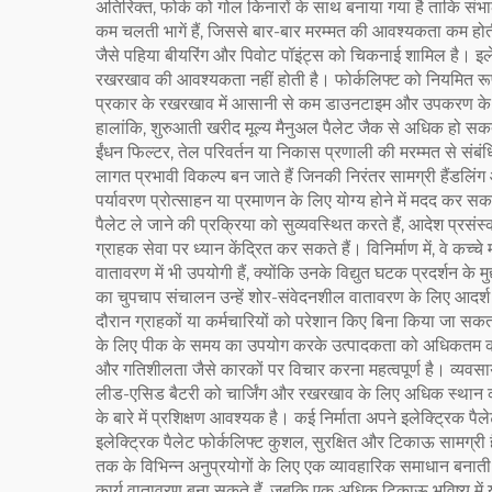
अतिरिक्त, फोर्क को गोल किनारों के साथ बनाया गया है ताकि संभ
कम चलती भागें हैं, जिससे बार-बार मरम्मत की आवश्यकता कम होती
जैसे पहिया बीयरिंग और पिवोट पॉइंट्स को चिकनाई शामिल है। इ
रखरखाव की आवश्यकता नहीं होती है। फोर्कलिफ्ट को नियमित रू
प्रकार के रखरखाव में आसानी से कम डाउनटाइम और उपकरण के जी
हालांकि, शुरुआती खरीद मूल्य मैनुअल पैलेट जैक से अधिक हो सक
ईंधन फिल्टर, तेल परिवर्तन या निकास प्रणाली की मरम्मत से संब
लागत प्रभावी विकल्प बन जाते हैं जिनकी निरंतर सामग्री हैंडलिंग 
पर्यावरण प्रोत्साहन या प्रमाणन के लिए योग्य होने में मदद कर सकते ह
पैलेट ले जाने की प्रक्रिया को सुव्यवस्थित करते हैं, आदेश प्रसंस्क
ग्राहक सेवा पर ध्यान केंद्रित कर सकते हैं। विनिर्माण में, वे कच्चे म
वातावरण में भी उपयोगी हैं, क्योंकि उनके विद्युत घटक प्रदर्शन के 
का चुपचाप संचालन उन्हें शोर-संवेदनशील वातावरण के लिए आदर्श ब
दौरान ग्राहकों या कर्मचारियों को परेशान किए बिना किया जा सकत
के लिए पीक के समय का उपयोग करके उत्पादकता को अधिकतम करने 
और गतिशीलता जैसे कारकों पर विचार करना महत्वपूर्ण है। व्यवसाय
लीड-एसिड बैटरी को चार्जिंग और रखरखाव के लिए अधिक स्थान 
के बारे में प्रशिक्षण आवश्यक है। कई निर्माता अपने इलेक्ट्रिक पै
इलेक्ट्रिक पैलेट फोर्कलिफ्ट कुशल, सुरक्षित और टिकाऊ सामग्री ह
तक के विभिन्न अनुप्रयोगों के लिए एक व्यावहारिक समाधान बनाती 
कार्य वातावरण बना सकते हैं, जबकि एक अधिक टिकाऊ भविष्य में