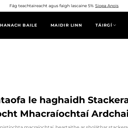
Fág teachtaireacht agus faigh lascaine 5%
Siopa Anois
THANACH BAILE
MAIDIR LINN
TÁIRGÍ
iontaofa le haghaidh Stack
íocht Mhacraíochtaí Ardcha
ainistíochta macraíochtaí, beartaithe ar sholáthar stacke