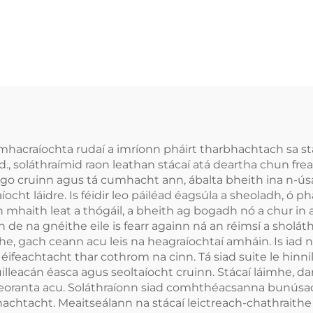
 mhacraíochta rudaí a imríonn pháirt tharbhachtach sa sta
d., soláthraímid raon leathan stácaí atá deartha chun frea
e go cruinn agus tá cumhacht ann, ábalta bheith ina n-ús
cht láidre. Is féidir leo páiléad éagsúla a sheoladh, ó p
haith leat a thógáil, a bheith ag bogadh nó a chur in ai
 de na gnéithe eile is fearr againn ná an réimsí a sholáth
he, gach ceann acu leis na heagraíochtaí amháin. Is iad na
 éifeachtacht thar cothrom na cinn. Tá siad suite le hin
illeacán éasca agus seoltaíocht cruinn. Stácaí láimhe, d
teoranta acu. Soláthraíonn siad comhthéacsanna bunúsac
bhachtacht. Meaitseálann na stácaí leictreach-chathraithe