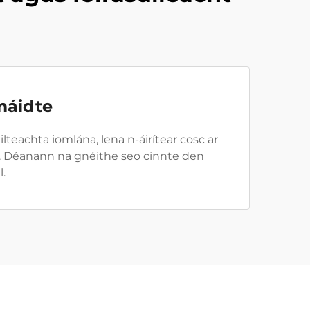
máidte
ilteachta iomlána, lena n-áirítear cosc ar
. Déanann na gnéithe seo cinnte den
l.