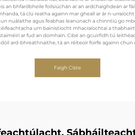
eis an bhfardbheile foilsiúchán ar an ardchaighdeán ar fá
mhanda, tá clú reatha againn mar gheall ar ár n-urraíocht
chun nuálaithe agus feabhas leanúnach a chinntiú go m
ostéifeachtacha um bainistíocht mhacraíochtaí a thabhair
aiméirí ar fud an domhain. Cibé an gcuirfidh tú leithéa
il ard-bhreathnaithe, tá an réiteoir foirfe againn chun 
Faigh Císte
 Éifeachtúlacht, Sábháilteac