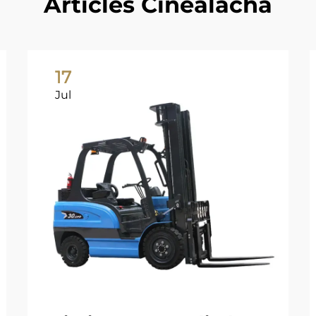
Articles Cineálacha
17
Jul