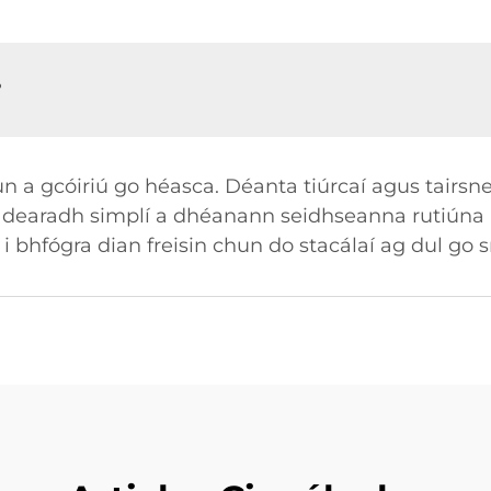
?
 chun a gcóiriú go héasca. Déanta tiúrcaí agus tai
 dearadh simplí a dhéanann seidhseanna rutiúna 
 i bhfógra dian freisin chun do stacálaí ag dul go 