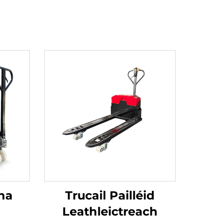
ha
Trucail Pailléid
Leathleictreach