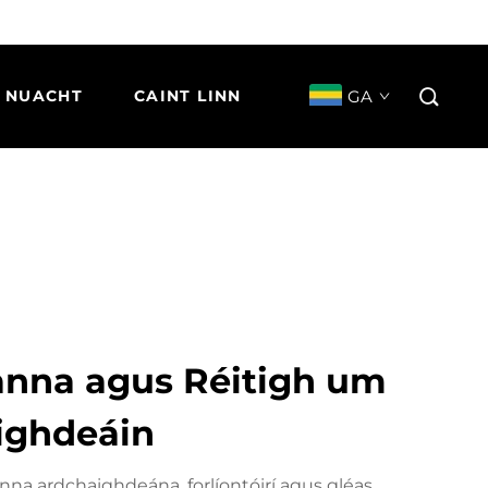
GA
NUACHT
CAINT LINN
eranna agus Réitigh um
ighdeáin
ranna ardchaighdeána, forlíontóirí agus gléas