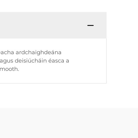
rsneacha ardchaighdeána
agus deisiúcháin éasca a
smooth.