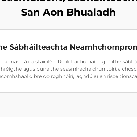
San Aon Bhualadh
he Sábháilteachta Neamhchompro
as. Tá na staiciléirí Relilift ar fionraí le gnéithe sábhá
thréigthe agus bunaithe seasmhacha chun toirt a chosc
comhshaol oibre do roghnóirí, laghdú ar an risce tionsca