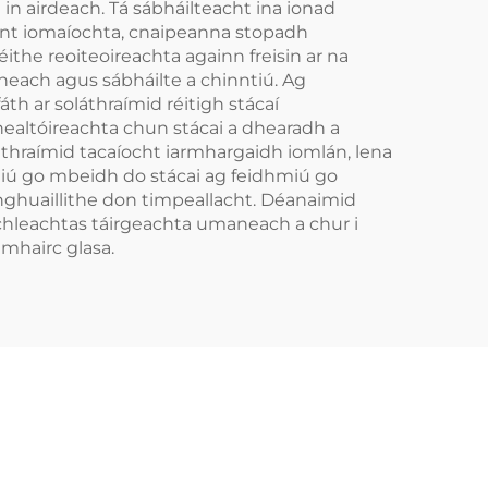
in airdeach. Tá sábháilteacht ina ionad
aint iomaíochta, cnaipeanna stopadh
ithe reoiteoireachta againn freisin ar na
neach agus sábháilte a chinntiú. Ag
áth ar soláthraímid réitigh stácaí
innealtóireachta chun stácai a dhearadh a
láthraímid tacaíocht iarmhargaidh iomlán, lena
nntiú go mbeidh do stácai ag feidhmiú go
mhghuaillithe don timpeallacht. Déanaimid
 chleachtas táirgeachta umaneach a chur i
amhairc glasa.