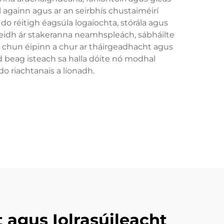
il againn agus ar an seirbhís chustaiméirí
 do réitigh éagsúla logaíochta, stórála agus
beidh ár stakeranna neamhspleách, sábháilte
t chun éipinn a chur ar tháirgeadhacht agus
d beag isteach sa halla dóite nó modhal
do riachtanais a líonadh.
ht agus Iolrasúileacht