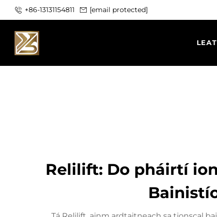
+86-13131154811
[email protected]
LEA
Relilift: Do pháirtí 
Bainist
Tá Relilift, ainm ardtaitneach sa tionscal b