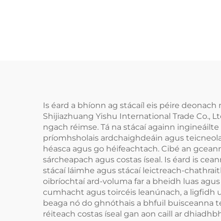
Is éard a bhíonn ag stácaíl eis péire deonach
Shijiazhuang Yishu International Trade Co., Lt
ngach réimse. Tá na stácaí againn ingineáilt
príomhsholais ardchaighdeáin agus teicneolaío
héasca agus go héifeachtach. Cibé an gceann m
sárcheapach agus costas íseal. Is éard is ceann
stácaí láimhe agus stácaí leictreach-chathrait
oibríochtaí ard-voluma far a bheidh luas agus
cumhacht agus toircéis leanúnach, a ligfidh u
beaga nó do ghnóthais a bhfuil buisceanna 
réiteach costas íseal gan aon caill ar dhiadh