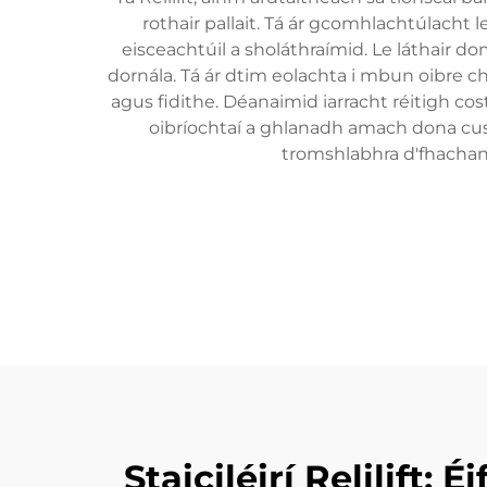
rothair pallait. Tá ár gcomhlachtúlacht l
eisceachtúil a sholáthraímid. Le láthair do
dornála. Tá ár dtim eolachta i mbun oibre 
agus fidithe. Déanaimid iarracht réitigh c
oibríochtaí a ghlanadh amach dona cust
tromshlabhra d'fhachandó
Staiciléirí Relilift: