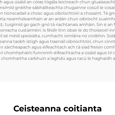
h agus úsáid an córas tógála leictreach chun gluaiseacht 
imsímid gnéithe sábháilteachta chugainne cosúil le cos
tionscadail a chosc agus oibríochtóirí a chosaint. Tá gné
 durta neamhsleamhain ar an ardán chun oibríocht suaimh
d., tuigimid go gach gnó tá riachtanais amháin. Sin é an f
nracha custaiméirí. Is féidir linn obair le do thoiseoirí 
fuil sé méid speisialta, cumhacht iomlána nó croíbhin. So
rteanna taobh istigh agus traenáil oibríochtóirí, chun ci
nn sárcheapach agus éifeachtach ach tá siad freisin co
trí chomhpháirtí fuinnimh-éifeachtacha a úsáid agus trí
t do chomhartha carbhuin a laghdú agus tacú le haghaidh 
Ceisteanna coitianta