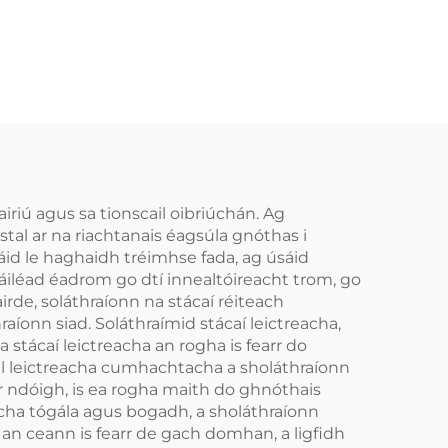
iriú agus sa tionscail oibriúchán. Ag
stal ar na riachtanais éagsúla gnóthas i
áid le haghaidh tréimhse fada, ag úsáid
háiléad éadrom go dtí innealtóireacht trom, go
rde, soláthraíonn na stácaí réiteach
raíonn siad. Soláthraímid stácaí leictreacha,
 stácaí leictreacha an rogha is fearr do
nill leictreacha cumhachtacha a sholáthraíonn
ar ndóigh, is ea rogha maith do ghnóthais
ha tógála agus bogadh, a sholáthraíonn
 an ceann is fearr de gach domhan, a ligfidh