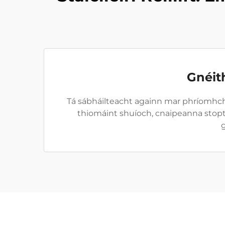
Gnéit
Tá sábháilteacht againn mar phríomhcheann
thiomáint shuíoch, cnaipeanna stop
g