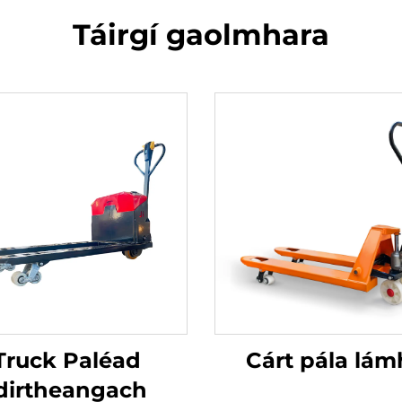
Táirgí gaolmhara
Truck Paléad
Cárt pála lám
dirtheangach