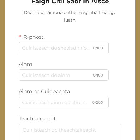
Faigh Cítíl Saor in Aisce
Déanfaidh ár ionadaithe teagmháil leat go
luath.
R-phost
0/100
Ainm
0/100
Ainm na Cuideachta
0/200
Teachtaireacht