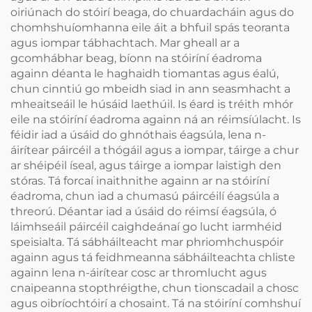
oiriúnach do stóirí beaga, do chuardacháin agus do
chomhshuíomhanna eile áit a bhfuil spás teoranta
agus iompar tábhachtach. Mar gheall ar a
gcomhábhar beag, bíonn na stóiríní éadroma
againn déanta le haghaidh tiomantas agus éalú,
chun cinntiú go mbeidh siad in ann seasmhacht a
mheaitseáil le húsáid laethúil. Is éard is tréith mhór
eile na stóiríní éadroma againn ná an réimsíúlacht. Is
féidir iad a úsáid do ghnóthais éagsúla, lena n-
áirítear páircéil a thógáil agus a iompar, táirge a chur
ar shéipéil íseal, agus táirge a iompar laistigh den
stóras. Tá forcaí inaithnithe againn ar na stóiríní
éadroma, chun iad a chumasú páircéilí éagsúla a
threorú. Déantar iad a úsáid do réimsí éagsúla, ó
láimhseáil páircéil caighdeánaí go lucht iarmhéid
speisialta. Tá sábháilteacht mar phriomhchuspóir
againn agus tá feidhmeanna sábháilteachta chliste
againn lena n-áirítear cosc ar thromlucht agus
cnaipeanna stopthréigthe, chun tionscadail a chosc
agus oibríochtóirí a chosaint. Tá na stóiríní comhshuí