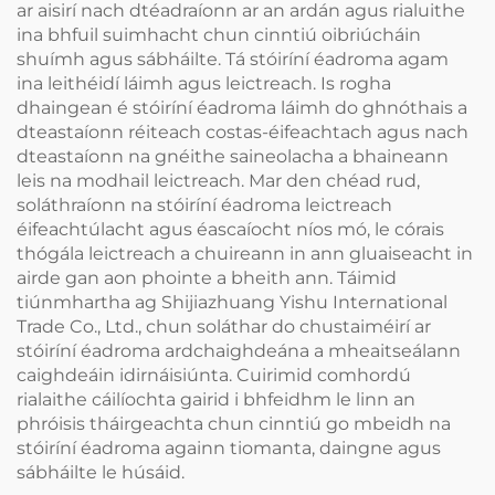
ar aisirí nach dtéadraíonn ar an ardán agus rialuithe
ina bhfuil suimhacht chun cinntiú oibriúcháin
shuímh agus sábháilte. Tá stóiríní éadroma agam
ina leithéidí láimh agus leictreach. Is rogha
dhaingean é stóiríní éadroma láimh do ghnóthais a
dteastaíonn réiteach costas-éifeachtach agus nach
dteastaíonn na gnéithe saineolacha a bhaineann
leis na modhail leictreach. Mar den chéad rud,
soláthraíonn na stóiríní éadroma leictreach
éifeachtúlacht agus éascaíocht níos mó, le córais
thógála leictreach a chuireann in ann gluaiseacht in
airde gan aon phointe a bheith ann. Táimid
tiúnmhartha ag Shijiazhuang Yishu International
Trade Co., Ltd., chun soláthar do chustaiméirí ar
stóiríní éadroma ardchaighdeána a mheaitseálann
caighdeáin idirnáisiúnta. Cuirimid comhordú
rialaithe cáilíochta gairid i bhfeidhm le linn an
phróisis tháirgeachta chun cinntiú go mbeidh na
stóiríní éadroma againn tiomanta, daingne agus
sábháilte le húsáid.