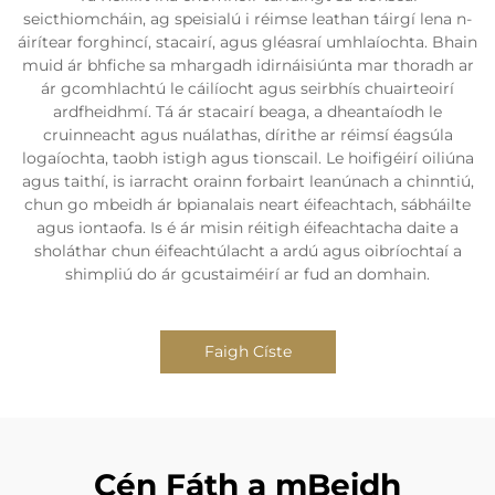
seicthiomcháin, ag speisialú i réimse leathan táirgí lena n-
áirítear forghincí, stacairí, agus gléasraí umhlaíochta. Bhain
muid ár bhfiche sa mhargadh idirnáisiúnta mar thoradh ar
ár gcomhlachtú le cáilíocht agus seirbhís chuairteoirí
ardfheidhmí. Tá ár stacairí beaga, a dheantaíodh le
cruinneacht agus nuálathas, dírithe ar réimsí éagsúla
logaíochta, taobh istigh agus tionscail. Le hoifigéirí oiliúna
agus taithí, is iarracht orainn forbairt leanúnach a chinntiú,
chun go mbeidh ár bpianalais neart éifeachtach, sábháilte
agus iontaofa. Is é ár misin réitigh éifeachtacha daite a
sholáthar chun éifeachtúlacht a ardú agus oibríochtaí a
shimpliú do ár gcustaiméirí ar fud an domhain.
Faigh Císte
Cén Fáth a mBeidh