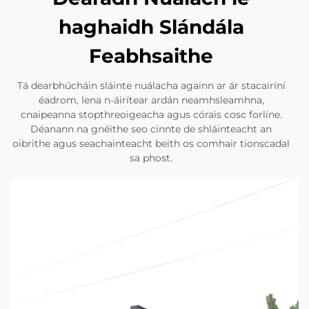
haghaidh Slándála
Feabhsaithe
Tá dearbhúcháin sláinte nuálacha againn ar ár stacairíní
éadrom, lena n-áirítear ardán neamhsleamhna,
cnaipeanna stopthreoigeacha agus córais cosc forlíne.
Déanann na gnéithe seo cinnte de shláinteacht an
oibrithe agus seachainteacht beith os comhair tionscadal
sa phost.