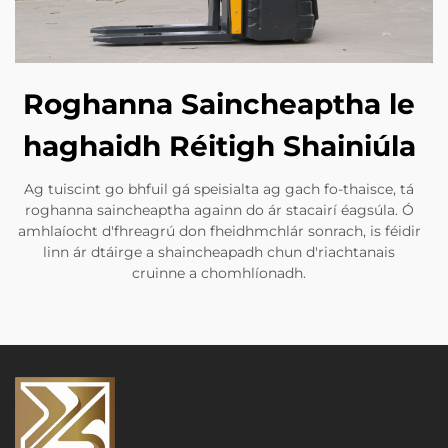
Roghanna Saincheaptha le
haghaidh Réitigh Shainiúla
Ag tuiscint go bhfuil gá speisialta ag gach fo-thaisce, tá
roghanna saincheaptha againn do ár stacairí éagsúla. Ó
amhlaíocht d'fhreagrú don fheidhmchlár sonrach, is féidir
linn ár dtáirge a shaincheapadh chun d'riachtanais
cruinne a chomhlíonadh.