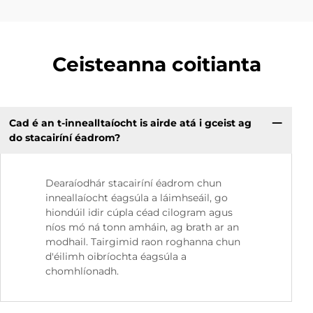
Ceisteanna coitianta
Cad é an t-innealltaíocht is airde atá i gceist ag
do stacairíní éadrom?
Dearaíodhár stacairíní éadrom chun
inneallaíocht éagsúla a láimhseáil, go
hiondúil idir cúpla céad cilogram agus
níos mó ná tonn amháin, ag brath ar an
modhail. Tairgimid raon roghanna chun
d'éilimh oibríochta éagsúla a
chomhlíonadh.