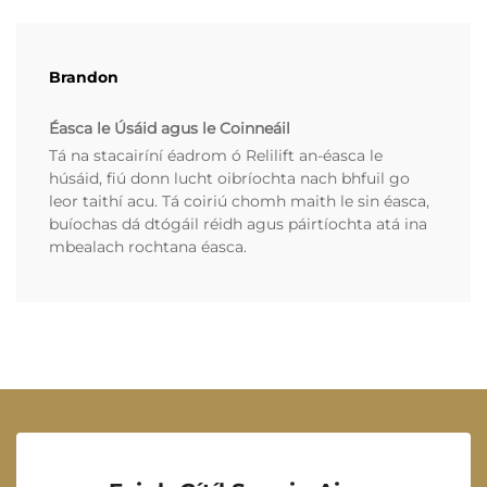
Brandon
Éasca le Úsáid agus le Coinneáil
Tá na stacairíní éadrom ó Relilift an-éasca le
húsáid, fiú donn lucht oibríochta nach bhfuil go
leor taithí acu. Tá coiriú chomh maith le sin éasca,
buíochas dá dtógáil réidh agus páirtíochta atá ina
mbealach rochtana éasca.