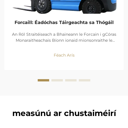
Forcaill: Éadóchas Táirgeachta sa Thógáil
An Ról Straitéiseach a Bhaineann le Forcain i gCóras
Monaraitheachais Bíonn ionaid mionsonraithe le
forcainte in ann luas a bhaint amach 23% níos tapa i
gcórais aistriú áiteanna i gcomparáid le hoibríochtaí
Féach Arís
láimhe. Opthaimíonn na gluaisteáin seo leanúint ar
an sruth oibre trí laghdú ar aimsirithe...
measúnú ar chustaiméirí