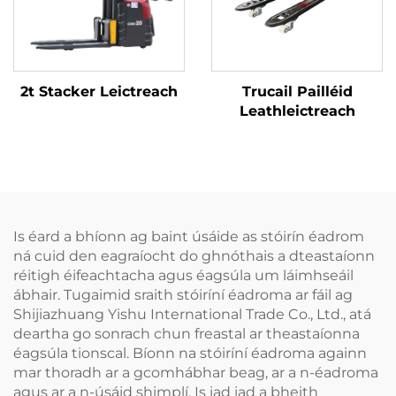
2t Stacker Leictreach
Trucail Pailléid
Leathleictreach
Is éard a bhíonn ag baint úsáide as stóirín éadrom
ná cuid den eagraíocht do ghnóthais a dteastaíonn
réitigh éifeachtacha agus éagsúla um láimhseáil
ábhair. Tugaimid sraith stóiríní éadroma ar fáil ag
Shijiazhuang Yishu International Trade Co., Ltd., atá
deartha go sonrach chun freastal ar theastaíonna
éagsúla tionscal. Bíonn na stóiríní éadroma againn
mar thoradh ar a gcomhábhar beag, ar a n-éadroma
agus ar a n-úsáid shimplí. Is iad iad a bheith