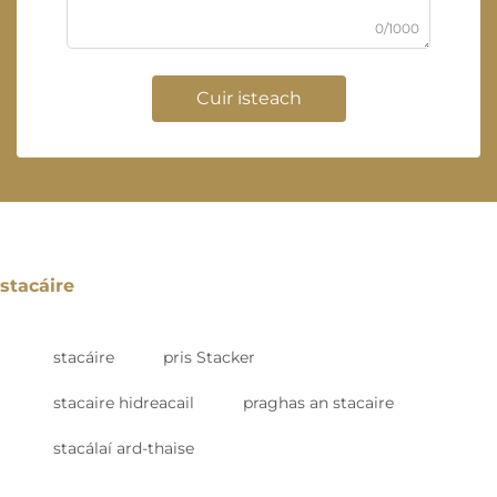
0/1000
Cuir isteach
stacáire
stacáire
pris Stacker
stacaire hidreacail
praghas an stacaire
stacálaí ard-thaise