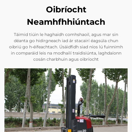
Oibríocht
Neamhfhhiúntach
Táimid tiúin le haghaidh comhshaoil, agus mar sin
déanta go hidirgneach iad ár stacairí éagsúla chun
oibriú go h-éifeachtach. Úsáidfidh siad níos lú fuinnimh
in comparáid leis na modhailí traidisiúnta, laghdaíonn
cosán charbhuin agus oibríocht