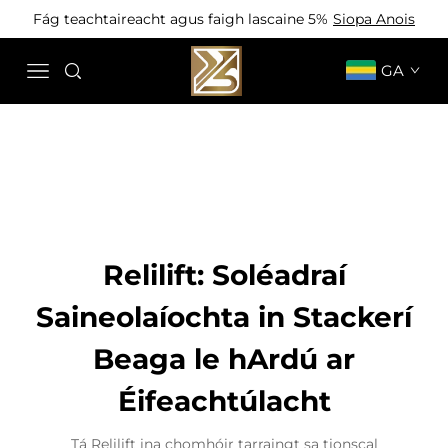
Fág teachtaireacht agus faigh lascaine 5%
Siopa Anois
GA
Relilift: Soléadraí
Saineolaíochta in Stackerí
Beaga le hArdú ar
Éifeachtúlacht
Tá Relilift ina chomhóir tarraingt sa tionscal