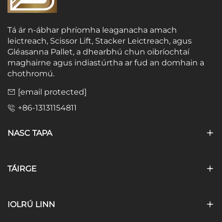
Tá ár n-ábhar phríomha leaganacha amach
leictreach, Scissor Lift, Stacker Leictreach, agus
Gléasanna Pallet, a dhearbhú chun oibríochtaí
maghairne agus indiastúrtha ar fud an domhain a
chothromú.
[email protected]
+86-13131154811
NASC TAPA
TÁIRGE
IOLRÚ LINN