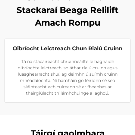
Stackaraí Beaga Relilift
Amach Rompu
Oibríocht Leictreach Chun Rialú Cruinn
Tá na stacaireacht chruinneáilte le haghaidh
oibríochta leictreach, soláthar rialú cruinn agus
luasghearracht shuí, ag deimhniú suímh cruinn
mhéadaíochta. Ní hamháin go léiríonn sé seo
sláinteacht ach cuireann sé ar fheabhas ar
tháirgiúlacht trí lámhchuinge a laghdú.
Táirgí gaolmhara