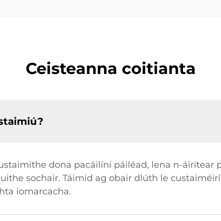
Ceisteanna coitianta
ustaimiú?
ustaimithe dona pacáilíní páiléad, lena n-áirítea
uithe sochair. Táimid ag obair dlúth le custaiméir
chta iomarcacha.