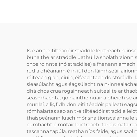
Is é an t-eitiltéadóir straddle leictreach n-in
bunaithe ar straddle uathúil a sholáthraíonn se
chos roinnte (nó straddles) a fhanann amach th
rud a dhéanann é in iúl don láimhseáil airíon
réiteach glan, ciúin, éifeachtach do stóráid
sleasúlacht agus éagsúlacht na n-innealachan
dhá chos crua rogainneach suiteáilte ar tha
seasmhachta, go háirithe nuair a bheidh sé ar
múnlaí, a ligfidh don eitiltéadóir paileatí éa
rómhalartas seo an t-eitiltéadóir straddle leic
thaispeánann luach mór sna tionscalanna le st
cumhacht ó mótair leictreach, tar éis batairea
tascanna tapúla, reatha níos faide, agus saol