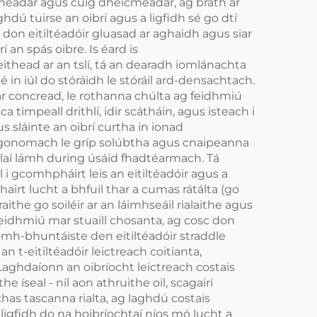
headar agus cúig dheicméadar, ag brath ar
dú tuirse an oibrí agus a ligfidh sé go dtí
 don eitiltéadóir gluasad ar aghaidh agus siar
 an spás oibre. Is éard is
ithead ar an tslí, tá an dearadh iomlánachta
n iúl do stóráidh le stóráil ard-densachtach.
lár concread, le rothanna chúlta ag feidhmiú
timpeall drithlí, idir scátháin, agus isteach i
 sláinte an oibrí curtha in ionad
 ergonomach le gríp solúbtha agus cnaipeanna
allaí lámh during úsáid fhadtéarmach. Tá
i gcomhpháirt leis an eitiltéadóir agus a
bhairt lucht a bhfuil thar a cumas rátálta (go
ithe go soiléir ar an láimhseáil rialaithe agus
 feidhmiú mar stuaill chosanta, ag cosc don
ríomh-bhuntáiste den eitiltéadóir straddle
n t-eitiltéadóir leictreach coitianta,
Laghdaíonn an oibríocht leictreach costais
 íseal - níl aon athruithe oil, scagairí
chas tascanna rialta, ag laghdú costais
ligfidh do na hoibríochtaí níos mó lucht a