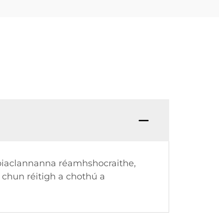
r piaclannanna réamhshocraithe,
í chun réitigh a chothú a