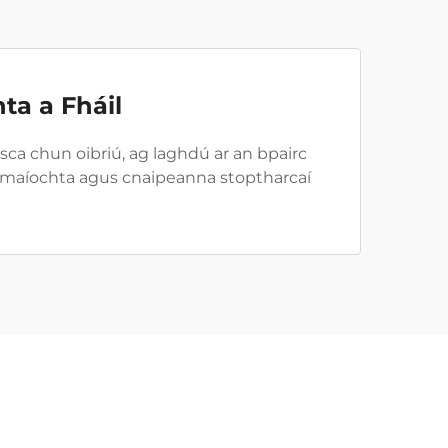
ta a Fháil
asca chun oibriú, ag laghdú ar an bpairc
 iomaíochta agus cnaipeanna stoptharcaí