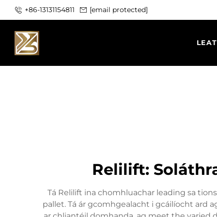
+86-13131154811
[email protected]
LEA
Relilift: Soláth
Tá Relilift ina chomhluachar leading sa tions
pallet. Tá ár gcomhgealacht i gcáilíocht ard a
ar chliantéil domhanda, ag meet the varied d