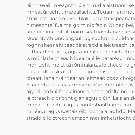
láimhseáil i n-éagothrú am, rud a aistríonn sé 
mheasúnacht timpeallachta. Tugann an mótair
chaill cathrach nó ventiláil, rud a thaispeána
himeachtaí fuaime go minic faoin 70 decibel, a
réigiúin ina bhfuil fuaim íseal riachtanach co
cleachtadh gnó éagsúil, ag cabhrú le cuideac
roghnaítear eitiltéadóir straddle leictreach, t
leithead na gcos, agus cineál bataireach chun
is múnlaí leictreach idealta é le bataréach 
mór lucht méid, tá rómhalartas leithead na gco
haghaidh a sleasúlacht agus seasmhachta a fhío
cheart, lena n-áirítear an leithead cos a cho
éifeachtacht a uasmhéadú. Mar chorrolóid, is é
aigeal, go háirithe airíonna neamhrialta nó
leictreach oibríocht glan agus ciúin. Leis an s
monatóireachta agus comhshaotharchainn díosp
mhéadú agus costais oibríochta a laghdú. Mar 
straddle leictreach amach mar infheistíocht