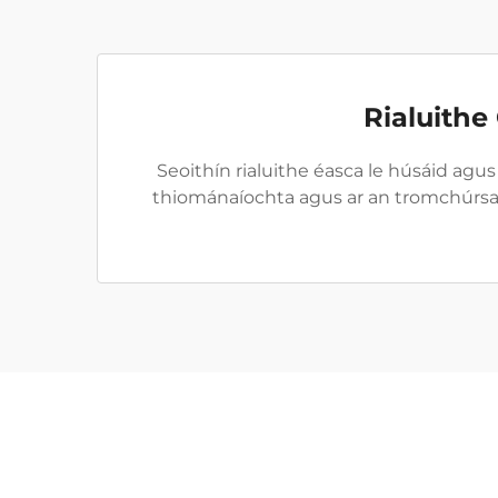
Rialuithe
Seoithín rialuithe éasca le húsáid agus
thiománaíochta agus ar an tromchúrsa. 