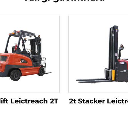
lift Leictreach 2T
2t Stacker Leict