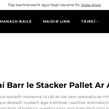
Fág teachtaireacht agus faigh lascaine 5%
Siopa Anois
THANACH BAILE
MAIDIR LINN
TÁIRGÍ
raí Barr le Stacker Pallet Ar
cal seoladh míreanna, tá cáil air dár raon speisialta de m
gus dearadh nuálach aige a léirítear i saothair ardchaíoc
emands of logistics, warehousing, and manufacturing indus