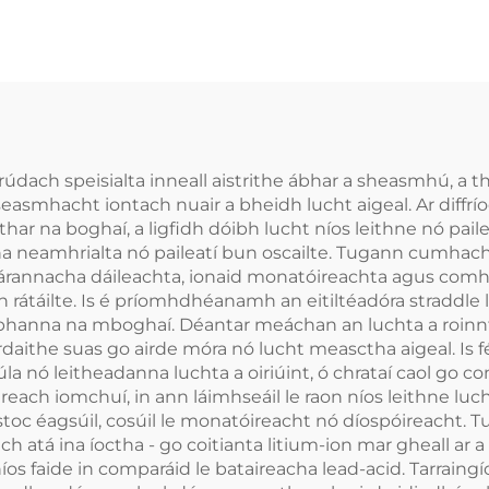
scrúdach speisialta inneall aistrithe ábhar a sheasmhú, a 
asmhacht iontach nuair a bheidh lucht aigeal. Ar diffríoch
ar na boghaí, a ligfidh dóibh lucht níos leithne nó pailea
na neamhrialta nó paileatí bun oscailte. Tugann cumhacht
h, lárannacha dáileachta, ionaid monatóireachta agus com
 rátáilte. Is é príomhdhéanamh an eitiltéadóra straddle 
obhanna na mboghaí. Déantar meáchan an luchta a roinn
daithe suas go airde móra nó lucht measctha aigeal. Is fé
gsúla nó leitheadanna luchta a oiriúint, ó chrataí caol g
treach iomchuí, in ann láimhseáil le raon níos leithne lucht
oc éagsúil, cosúil le monatóireacht nó díospóireacht. Tug
ch atá ina íoctha - go coitianta litium-ion mar gheall ar a
 níos faide in comparáid le bataireacha lead-acid. Tarrai