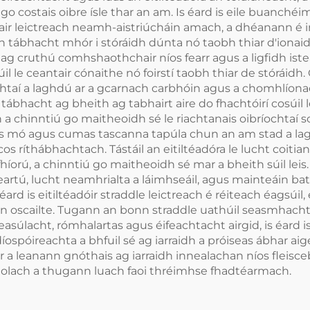
go costais oibre ísle thar an am. Is éard is eile buanchéim
 leictreach neamh-aistriúcháin amach, a dhéanann é in i
nn tábhacht mhór i stóráidh dúnta nó taobh thiar d'ionaid
g cruthú comhshaothchair níos fearr agus a ligfidh isteac
súil le ceantair cónaithe nó foirstí taobh thiar de stórái
htaí a laghdú ar a gcarnach carbhóin agus a chomhlíonadh
á tábhacht ag bheith ag tabhairt aire do fhachtóirí cosúil
 a chinntiú go maitheoidh sé le riachtanais oibríochtaí s
níos mó agus cumas tascanna tapúla chun an am stad a l
s ríthábhachtach. Tástáil an eitiltéadóra le lucht coitiant
rú, a chinntiú go maitheoidh sé mar a bheith súil leis. T
igeartú, lucht neamhrialta a láimhseáil, agus mainteáin b
ard is eitiltéadóir straddle leictreach é réiteach éagsúil
 bun oscailte. Tugann an bonn straddle uathúil seasmhac
leasúlacht, rómhalartas agus éifeachtacht airgid, is éard 
óireachta a bhfuil sé ag iarraidh a próiseas ábhar aige
a leanann gnóthais ag iarraidh innealachan níos fleisceb
 eolach a thugann luach faoi thréimhse fhadtéarmach.