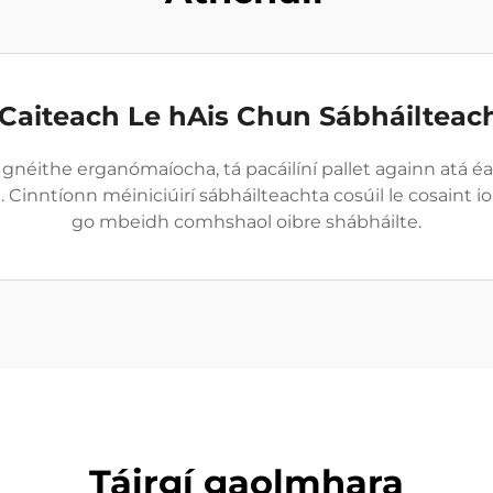
 Caiteach Le hAis Chun Sábháilteach
 gnéithe erganómaíocha, tá pacáilíní pallet againn atá é
Cinntíonn méiniciúirí sábháilteachta cosúil le cosaint
go mbeidh comhshaol oibre shábháilte.
Táirgí gaolmhara