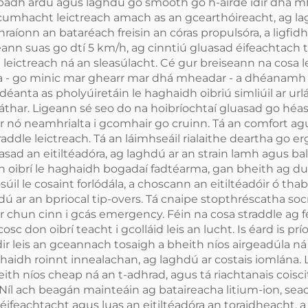
padh ardú agus laghdú go smooth go h-airde idir dhá m
 cumhacht leictreach amach as an gcearthóireacht, ag lagh
raíonn an bataréach freisin an córas propulsóra, a ligfidh
ann suas go dtí 5 km/h, ag cinntiú gluasad éifeachtach trí
eictreach ná an sleasúlacht. Cé gur breiseann na cosa le
 - go minic mar ghearr mar dhá mheadar - a dhéanamh é i
 déanta as pholyúiretáin le haghaidh oibriú simliúil ar ur
har. Ligeann sé seo do na hoibríochtaí gluasad go héasca 
 nó neamhrialta i gcomhair go cruinn. Tá an comfort agus
raddle leictreach. Tá an láimhseáil rialaithe deartha go
asad an eitiltéadóra, ag laghdú ar an strain lamh agus b
an oibrí le haghaidh bogadaí fadtéarma, gan bheith ag dul 
súil le cosaint forlódála, a choscann an eitiltéadóir ó tha
dú ar an bpriocal tip-overs. Tá cnaipe stopthréscatha socra
chur chun cinn i gcás emergency. Féin na cosa straddle ag
c don oibrí teacht i gcolláid leis an lucht. Is éard is p
dir leis an gceannach tosaigh a bheith níos airgeadúla ná a
haidh roinnt innealachan, ag laghdú ar costais iomlána. 
th níos cheap ná an t-adhrad, agus tá riachtanais coiscithe
. Níl ach beagán mainteáin ag bataireacha litium-ion, sea
ifeachtacht agus luas an eitiltéadóra an toraidheacht, a 