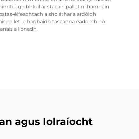
nntiú go bhfuil ár stacairí pallet ní hamháin
ostas-éifeachtach a sholáthar a ardóidh
acair pallet le haghaidh tascanna éadomh nó
anais a líonadh.
ean agus Iolraíocht