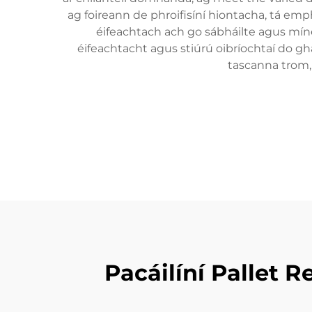
ag foireann de phroifisíní hiontacha, tá emp
éifeachtach ach go sábháilte agus míne
éifeachtacht agus stiúrú oibríochtaí do gh
tascanna trom, 
Pacáilíní Pallet R