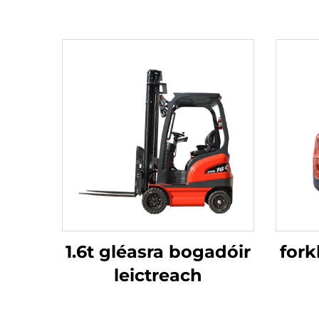
1.6t gléasra bogadóir
fork
leictreach