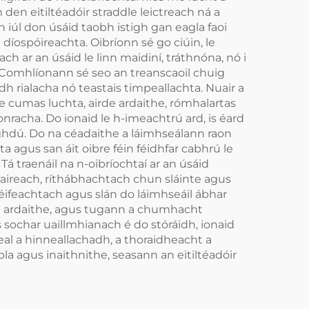
 den eitiltéadóir straddle leictreach ná a
úl don úsáid taobh istigh gan eagla faoi
 díospóireachta. Oibríonn sé go ciúin, le
h ar an úsáid le linn maidiní, tráthnóna, nó i
dh. Comhlíonann sé seo an treanscaoil chuig
 rialacha nó teastais timpeallachta. Nuair a
 le cumas luchta, airde ardaithe, rómhalartas
onracha. Do ionaid le h-imeachtrú ard, is éard
aghdú. Do na céadaithe a láimhseálann raon
a agus san áit oibre féin féidhfar cabhrú le
á traenáil na n-oibríochtaí ar an úsáid
ataireach, ríthábhachtach chun sláinte agus
, éifeachtach agus slán do láimhseáil ábhar
ht ardaithe, agus tugann a chumhacht
is sochar uaillmhianach é do stóráidh, ionaid
al a hinneallachadh, a thoraidheacht a
la agus inaithnithe, seasann an eitiltéadóir