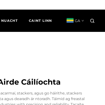
GA
NUACHT
CAINT LINN
 Airde Cáilíochta
hacarmaí, stackers, agus go háirithe, stackers
hta agus dearadh ár ntoradh. Táimid ag freastal
tries with precision and reliability. Tacaíte