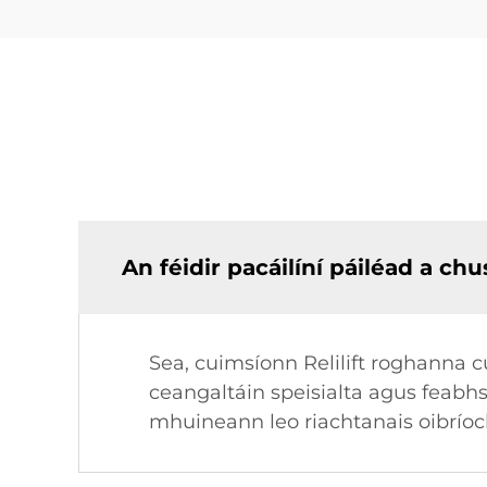
An féidir pacáilíní páiléad a ch
Sea, cuimsíonn Relilift roghanna c
ceangaltáin speisialta agus feabhs
mhuineann leo riachtanais oibrío