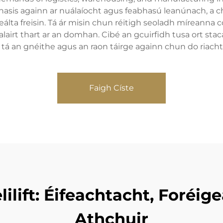
hasis againn ar nuálaíocht agus feabhasú leanúnach, a chi
álta freisin. Tá ár misin chun réitigh seoladh míreanna c
alairt thart ar an domhan. Cibé an gcuirfidh tusa ort st
tá an gnéithe agus an raon táirge againn chun do riacht
Faigh Císte
elilift: Éifeachtacht, Foréig
Athchuir