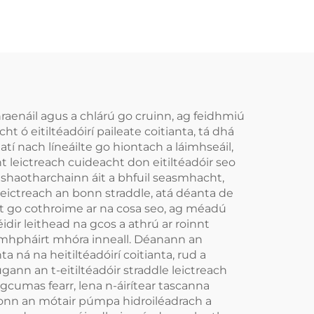
thraenáil agus a chlárú go cruinn, ag feidhmiú
t ó eitiltéadóirí paileate coitianta, tá dhá
tí nach líneáilte go hiontach a láimhseáil,
 leictreach cuideacht don eitiltéadóir seo
hshaotharchainn áit a bhfuil seasmhacht,
leictreach an bonn straddle, atá déanta de
t go cothroime ar na cosa seo, ag méadú
idir leithead na gcos a athrú ar roinnt
o comhpháirt mhóra inneall. Déanann an
a ná na heitiltéadóirí coitianta, rud a
ann an t-eitiltéadóir straddle leictreach
 gcumas fearr, lena n-áirítear tascanna
ngíonn an mótair púmpa hidroiléadrach a