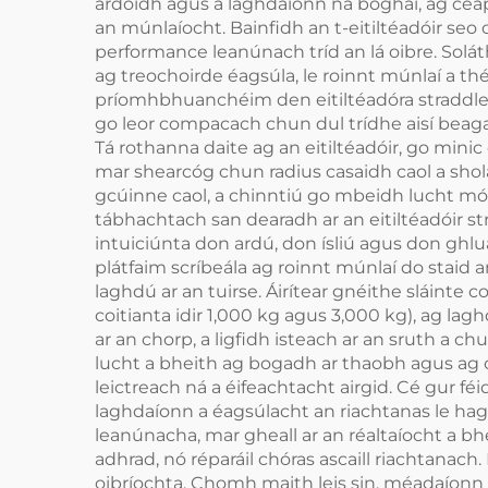
ardóidh agus a laghdaíonn na boghaí, ag cea
an múnlaíocht. Bainfidh an t-eitiltéadóir seo
performance leanúnach tríd an lá oibre. Soláth
ag treochoirde éagsúla, le roinnt múnlaí a thé
príomhbhuanchéim den eitiltéadóra straddle l
go leor compacach chun dul trídhe aisí beaga
Tá rothanna daite ag an eitiltéadóir, go minic
mar shearcóg chun radius casaidh caol a sholát
gcúinne caol, a chinntiú go mbeidh lucht mór
tábhachtach san dearadh ar an eitiltéadóir st
intuiciúnta don ardú, don ísliú agus don ghlu
plátfaim scríbeála ag roinnt múnlaí do staid 
laghdú ar an tuirse. Áirítear gnéithe sláinte co
coitianta idir 1,000 kg agus 3,000 kg), ag lagh
ar an chorp, a ligfidh isteach ar an sruth a 
lucht a bheith ag bogadh ar thaobh agus ag cos
leictreach ná a éifeachtacht airgid. Cé gur féi
laghdaíonn a éagsúlacht an riachtanas le hag
leanúnacha, mar gheall ar an réaltaíocht a bhei
adhrad, nó réparáil chóras ascaill riachtanach
oibríochta. Chomh maith leis sin, méadaíonn é