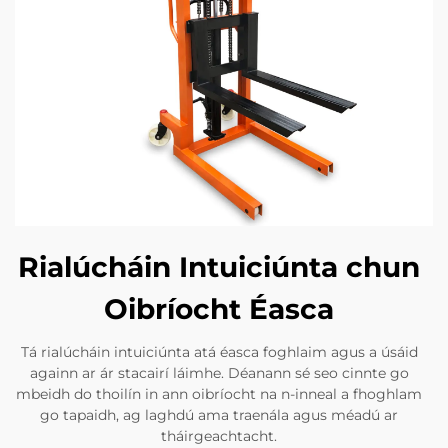
Rialúcháin Intuiciúnta chun
Oibríocht Éasca
Tá rialúcháin intuiciúnta atá éasca foghlaim agus a úsáid
againn ar ár stacairí láimhe. Déanann sé seo cinnte go
mbeidh do thoilín in ann oibríocht na n-inneal a fhoghlam
go tapaidh, ag laghdú ama traenála agus méadú ar
tháirgeachtacht.