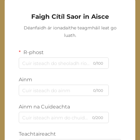
Faigh Cítíl Saor in Aisce
Déanfaidh ár ionadaithe teagmháil leat go
luath.
R-phost
0/100
Ainm
0/100
Ainm na Cuideachta
0/200
Teachtaireacht