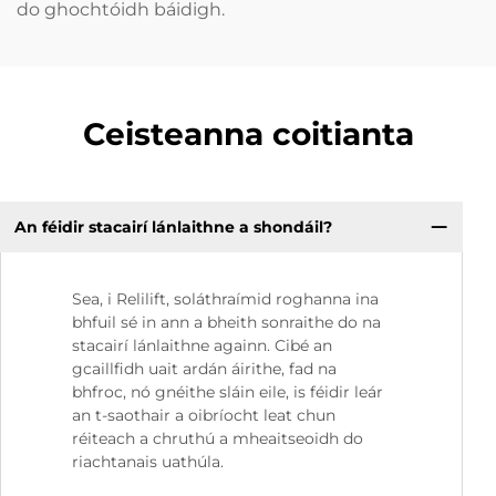
do ghochtóidh báidigh.
Ceisteanna coitianta
An féidir stacairí lánlaithne a shondáil?
Sea, i Relilift, soláthraímid roghanna ina
bhfuil sé in ann a bheith sonraithe do na
stacairí lánlaithne againn. Cibé an
gcaillfidh uait ardán áirithe, fad na
bhfroc, nó gnéithe sláin eile, is féidir leár
an t-saothair a oibríocht leat chun
réiteach a chruthú a mheaitseoidh do
riachtanais uathúla.