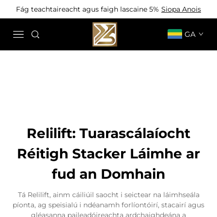
Fág teachtaireacht agus faigh lascaine 5%
Siopa Anois
GA
Relilift: Tuarascálaíocht
Réitigh Stacker Láimhe ar
fud an Domhain
Tá Relilift, ainm cáiliúil saocht i seictear na láimhseála
píonta, ag speisialú i ndéanamh forlíontóirí, stacairí agus
gléasanna paileadóireachta ardchaighdeána a