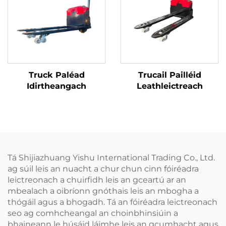
Truck Paléad
Trucail Pailléid
Idirtheangach
Leathleictreach
Tá Shijiazhuang Yishu International Trading Co., Ltd.
ag súil leis an nuacht a chur chun cinn fóiréadra
leictreonach a chuirfidh leis an gceartú ar an
mbealach a oibríonn gnóthais leis an mbogha a
thógáil agus a bhogadh. Tá an fóiréadra leictreonach
seo ag comhcheangal an choinbhinsiúin a
bhaineann le húsáid láimhe leis an gcumhacht agus