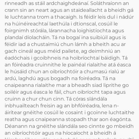
rinneadh as stáil ardchaighdeánaí. Soláthraíonn an
crann sin an neart agus an staideallacht a bheidh gá
le luchtanna trom a thacaigh. Is féidir leis dul i nádúr
na húinéireachtaí laethúla i dtionscal, cosúil le
foirgnimh stórála, lárannacha loighistíochta agus
plandaí díolacháin. Tá na bogaí ina suibiúil agus is
féidir iad a chustaimiú chun lámh a bheith acu ar
gach cineál agus méid pailete, ag deimhniú an
éadóchais i gcoibhneis na hoibríochtaí báidigh. Tá
an fóiréadra cruinnithe le painéal rialaithe atá éasca
le húsáid chun an oibríochtóir a chumasú rialú ar
ardú, laghdú agus bogadh na foiréadra. Tá na
cnaipeanna rialaithe mar a bheadh siad liprithe go
soiléir agus éasca le fáil, chun oibríocht tapa agus
cruinn a chur chun cinn. Tá córas slándála
inbhuailteach freisin ag an bhfóiréadra, lena n-
áirítear gnéithe cosúil le cosaint i gcoinne luchtaithe
reatha agus cnaipeanna stopadh thar aon éagónta.
Déanann na gnéithe slándála seo cinnte go mbeidh
an oibríochtóir agus na híocaíocht a bheidh á