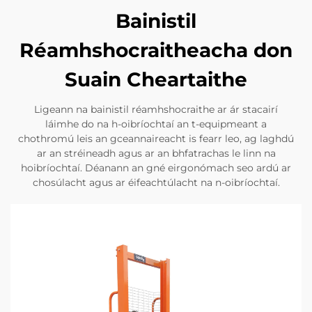
Bainistil
Réamhshocraitheacha don
Suain Cheartaithe
Ligeann na bainistil réamhshocraithe ar ár stacairí
láimhe do na h-oibríochtaí an t-equipmeant a
chothromú leis an gceannaireacht is fearr leo, ag laghdú
ar an stréineadh agus ar an bhfatrachas le linn na
hoibríochtaí. Déanann an gné eirgonómach seo ardú ar
chosúlacht agus ar éifeachtúlacht na n-oibríochtaí.