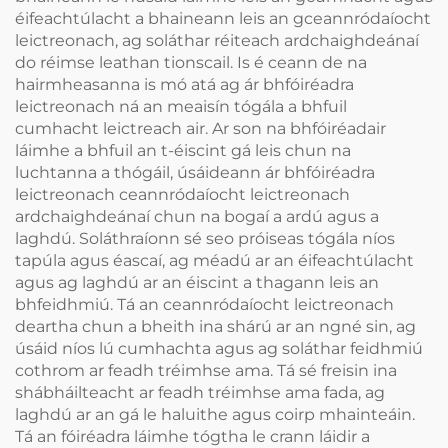
éifeachtúlacht a bhaineann leis an gceannródaíocht
leictreonach, ag soláthar réiteach ardchaighdeánaí
do réimse leathan tionscail. Is é ceann de na
hairmheasanna is mó atá ag ár bhfóiréadra
leictreonach ná an meaisín tógála a bhfuil
cumhacht leictreach air. Ar son na bhfóiréadair
láimhe a bhfuil an t-éiscint gá leis chun na
luchtanna a thógáil, úsáideann ár bhfóiréadra
leictreonach ceannródaíocht leictreonach
ardchaighdeánaí chun na bogaí a ardú agus a
laghdú. Soláthraíonn sé seo próiseas tógála níos
tapúla agus éascaí, ag méadú ar an éifeachtúlacht
agus ag laghdú ar an éiscint a thagann leis an
bhfeidhmiú. Tá an ceannródaíocht leictreonach
deartha chun a bheith ina shárú ar an ngné sin, ag
úsáid níos lú cumhachta agus ag soláthar feidhmiú
cothrom ar feadh tréimhse ama. Tá sé freisin ina
shábháilteacht ar feadh tréimhse ama fada, ag
laghdú ar an gá le haluithe agus coirp mhainteáin.
Tá an fóiréadra láimhe tógtha le crann láidir a