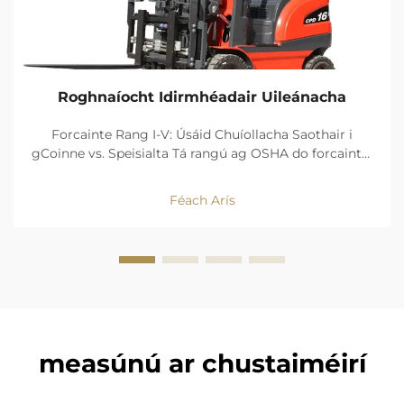
Roghnaíocht Idirmhéadair Uileánacha
Forcainte Rang I-V: Úsáid Chuíollacha Saothair i
gCoinne vs. Speisialta Tá rangú ag OSHA do forcaintí i
gceithre chineál foinse cumhachta agus dearadh.
Coinneann na sochair a bhaineann le neodracht
Féach Arís
ascaill, agus cruinneas bogadh Rang I (forcan
seachadtha leictreach...
measúnú ar chustaiméirí