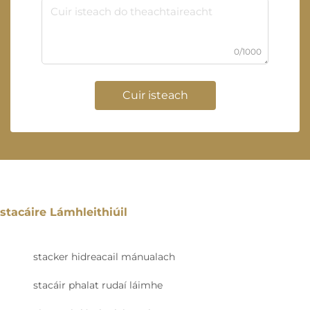
0/1000
Cuir isteach
stacáire Lámhleithiúil
stacker hidreacail mánualach
stacáir phalat rudaí láimhe