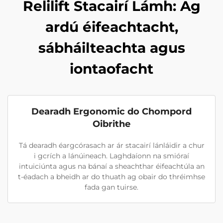
Relilift Stacairí Lámh: Ag
ardú éifeachtacht,
sábháilteachta agus
iontaofacht
Dearadh Ergonomic do Chompord
Oibrithe
Tá dearadh éargcórasach ar ár stacairí lánláidir a chur
i gcrích a lánúineach. Laghdaíonn na smióraí
intuiciúnta agus na bánaí a sheachthar éifeachtúla an
t-éadach a bheidh ar do thuath ag obair do thréimhse
fada gan tuirse.