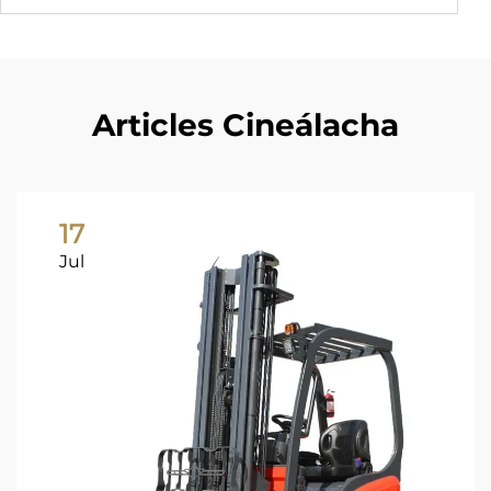
Articles Cineálacha
17
Jul