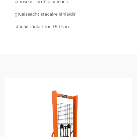
cinnseoir lámh olaineach
gluaiseacht stacaire lánláidir
stacáir lánlaithne 1.5 thon