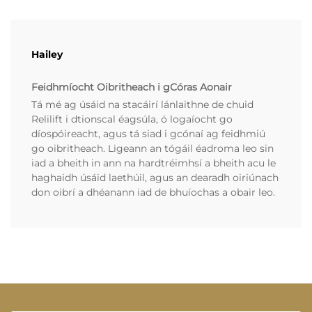
Hailey
Feidhmíocht Oibritheach i gCóras Aonair
Tá mé ag úsáid na stacáirí lánlaithne de chuid
Relilift i dtionscal éagsúla, ó logaíocht go
díospóireacht, agus tá siad i gcónaí ag feidhmiú
go oibritheach. Ligeann an tógáil éadroma leo sin
iad a bheith in ann na hardtréimhsí a bheith acu le
haghaidh úsáid laethúil, agus an dearadh oiriúnach
don oibrí a dhéanann iad de bhuíochas a obair leo.