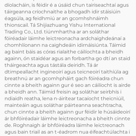
díolacháin, is féidir é a úsáid chun tairiseachtaí agus
táirgeanna críochnaithe a bhogadh idir stáisiúin
éagsúla, ag feidhmiú ar an gcomhshnáimh
thionscail. Tá Shijiazhuang Yishu International
Trading Co., Ltd. tiúnmhartha ar an soláthar
fóiréadair láimhe leictreonacha ardchaighdeánaí a
chomhlíonann na caighdeáin idirnáisiúnta. Táimid
ag baint báis as córas rialaithe cáilíochta a bheidh
againn, ón staidéar agus an forbartha go dtí an staid
tháirgeachta agus tástála deiridh. Tá ár
dtimpeallacht ingineoirí agus teicneoirí taithíúla ag
breathnú ar an gcomhpháirt gach fóiréadra chun
cinnte a bheith againn gur é seo an cáilíocht is airde
a bheidh ann. Táimid freisin ag soláthar seirbhís i
ndiaidh reatha, lena n-áirítear tacaíocht theicniúil,
mainteáin agus soláthar páirteanna seachtracha,
chun cinnte a bheith againn gur féidir le húsáideoirí
ár bhfóiréadair láimhe leictreonacha a bheith cinnte
de. Roghnaigh ár bhfóiréadra láimhe leictreonach
agus bain triail as an t-éadrom nua éifeachtúlachta i