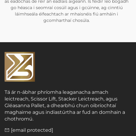
as éadóchas de réir an éadlais aigeann. Is féidir leo bogadh
go héasca i seomraí cosúil agus i gcúinne, ag cinntiú
láimhseála éifeachtach ar mhaisnéis fiú amháin i
gcomharthaí chosúla.
Tá ár n-ábhar phríomha leaganacha amach
leictreach, Scissor Lift, Stacker Leictreach, agus
Gléasanna Pallet, a dhearbhú chun oibríochtaí
maghairne agus indiastúrtha ar fud an domhain a
chothromú.
[email protected]