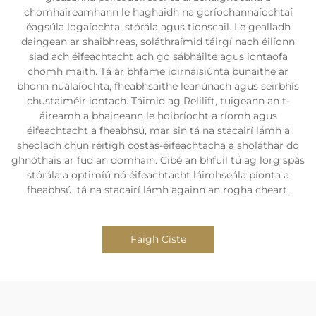
chomhaireamhann le haghaidh na gcríochannaíochtaí
éagsúla logaíochta, stórála agus tionscail. Le gealladh
daingean ar shaibhreas, soláthraímid táirgí nach éilíonn
siad ach éifeachtacht ach go sábháilte agus iontaofa
chomh maith. Tá ár bhfame idirnáisiúnta bunaithe ar
bhonn nuálaíochta, fheabhsaithe leanúnach agus seirbhís
chustaiméir iontach. Táimid ag Relilift, tuigeann an t-
áireamh a bhaineann le hoibríocht a ríomh agus
éifeachtacht a fheabhsú, mar sin tá na stacairí lámh a
sheoladh chun réitigh costas-éifeachtacha a sholáthar do
ghnóthais ar fud an domhain. Cibé an bhfuil tú ag lorg spás
stórála a optimíú nó éifeachtacht láimhseála píonta a
fheabhsú, tá na stacairí lámh againn an rogha cheart.
Faigh Císte