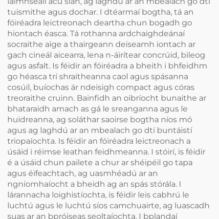
láimhseáil acu slán, ag laghdú ar an mbealach go dtí
tuismithe agus dochar. I dtéarmaí bogtha, tá an
fóiréadra leictreonach deartha chun bogadh go
hiontach éasca. Tá rothanna ardchaighdeánaí
socraithe aige a thairgeann deiseamh iontach ar
gach cineál aicearra, lena n-áirítear concrúid, bileog
agus asfalt. Is féidir an fóiréadra a bheith i bhfeidhm
go héasca trí shraitheanna caol agus spásanna
cosúil, buíochas ár ndeisigh compact agus córas
treoraithe cruinn. Bainfidh an oibríocht bunaithe ar
bhataraidh amach as gá le sreanganna agus le
huidreanna, ag soláthar saoirse bogtha níos mó
agus ag laghdú ar an mbealach go dtí buntáistí
triopaíochta. Is féidir an fóiréadra leictreonach a
úsáid i réimse leathan feidhmeanna. I stóirí, is féidir
é a úsáid chun pailete a chur ar shéipéil go tapa
agus éifeachtach, ag uasmhéadú ar an
ngníomhaíocht a bheidh ag an spás stórála. I
lárannacha loighistíochta, is féidir leis cabhrú le
luchtú agus le luchtú síos camchuairte, ag luascadh
suas ar an bpróiseas seoltaíochta. I bplandaí