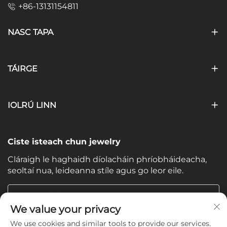
+86-13131154811
NASC TAPA
TÁIRGE
IOLRÚ LINN
Ciste isteach chun jewelry
Cláraigh le haghaidh díolacháin phríobháideacha,
seoltaí nua, leideanna stíle agus go leor eile.
Do Ríomhphost
We value your privacy
We use cookies and similar tools to provide our services.