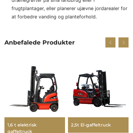
frugtplantager, eller planerer ujævne jordarealer for
at forbedre vanding og planteforhold.
Anbefalede Produkter
1,6 t elektrisk
2,5t El-gaffeltruck
gaffeltruck