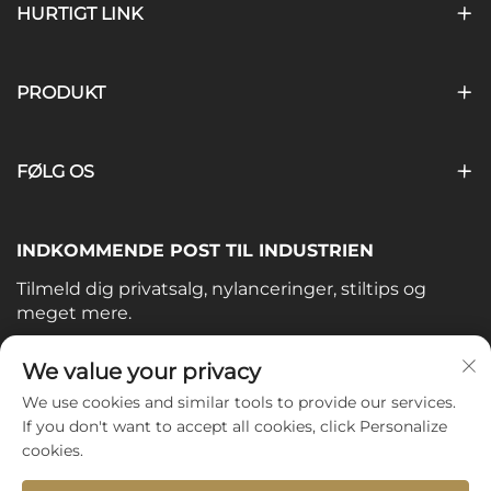
HURTIGT LINK
PRODUKT
FØLG OS
INDKOMMENDE POST TIL INDUSTRIEN
Tilmeld dig privatsalg, nylanceringer, stiltips og
meget mere.
Din e-mail
We value your privacy
We use cookies and similar tools to provide our services.
If you don't want to accept all cookies, click Personalize
Subscribe
cookies.