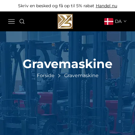
Skriv en besked og få op til 5% rabat
Handel nu
DA
Gravemaskine
Forside
Gravemaskine