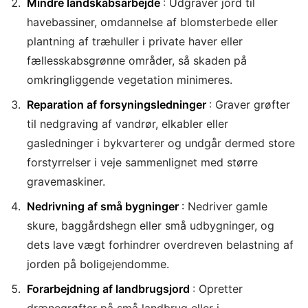
Mindre landskabsarbejde
: Udgraver jord til
havebassiner, omdannelse af blomsterbede eller
plantning af træhuller i private haver eller
fællesskabsgrønne områder, så skaden på
omkringliggende vegetation minimeres.
Reparation af forsyningsledninger
: Graver grøfter
til nedgraving af vandrør, elkabler eller
gasledninger i bykvarterer og undgår dermed store
forstyrrelser i veje sammenlignet med større
gravemaskiner.
Nedrivning af små bygninger
: Nedriver gamle
skure, baggårdshegn eller små udbygninger, og
dets lave vægt forhindrer overdreven belastning af
jorden på boligejendomme.
Forarbejdning af landbrugsjord
: Opretter
drænegrøfter på små landbrug eller i