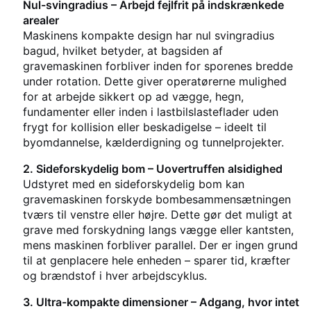
Nul-svingradius – Arbejd fejlfrit på indskrænkede
arealer
Maskinens kompakte design har nul svingradius
bagud, hvilket betyder, at bagsiden af
gravemaskinen forbliver inden for sporenes bredde
under rotation. Dette giver operatørerne mulighed
for at arbejde sikkert op ad vægge, hegn,
fundamenter eller inden i lastbilslasteflader uden
frygt for kollision eller beskadigelse – ideelt til
byomdannelse, kælderdigning og tunnelprojekter.
2. Sideforskydelig bom – Uovertruffen alsidighed
Udstyret med en sideforskydelig bom kan
gravemaskinen forskyde bombesammensætningen
tværs til venstre eller højre. Dette gør det muligt at
grave med forskydning langs vægge eller kantsten,
mens maskinen forbliver parallel. Der er ingen grund
til at genplacere hele enheden – sparer tid, kræfter
og brændstof i hver arbejdscyklus.
3. Ultra-kompakte dimensioner – Adgang, hvor intet