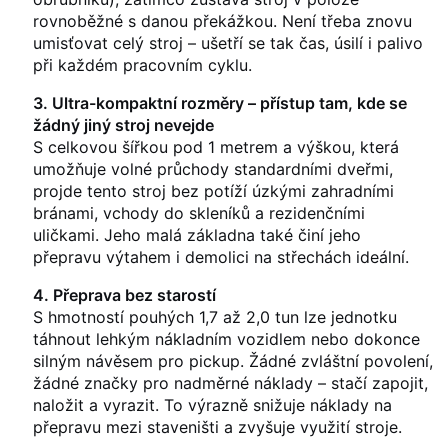
rovnoběžné s danou překážkou. Není třeba znovu
umisťovat celý stroj – ušetří se tak čas, úsilí i palivo
při každém pracovním cyklu.
3. Ultra-kompaktní rozměry – přístup tam, kde se
žádný jiný stroj nevejde
S celkovou šířkou pod 1 metrem a výškou, která
umožňuje volné průchody standardními dveřmi,
projde tento stroj bez potíží úzkými zahradními
bránami, vchody do skleníků a rezidenčními
uličkami. Jeho malá základna také činí jeho
přepravu výtahem i demolici na střechách ideální.
4. Přeprava bez starostí
S hmotností pouhých 1,7 až 2,0 tun lze jednotku
táhnout lehkým nákladním vozidlem nebo dokonce
silným návěsem pro pickup. Žádné zvláštní povolení,
žádné značky pro nadměrné náklady – stačí zapojit,
naložit a vyrazit. To výrazně snižuje náklady na
přepravu mezi staveništi a zvyšuje využití stroje.