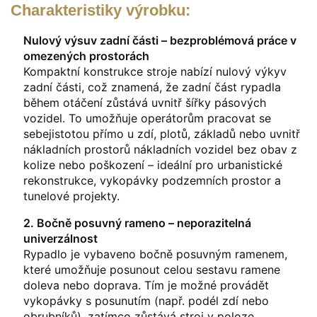
Charakteristiky výrobku:
Nulový výsuv zadní části – bezproblémová práce v
omezených prostorách
Kompaktní konstrukce stroje nabízí nulový výkyv
zadní části, což znamená, že zadní část rypadla
během otáčení zůstává uvnitř šířky pásových
vozidel. To umožňuje operátorům pracovat se
sebejistotou přímo u zdí, plotů, základů nebo uvnitř
nákladních prostorů nákladních vozidel bez obav z
kolize nebo poškození – ideální pro urbanistické
rekonstrukce, vykopávky podzemních prostor a
tunelové projekty.
2. Bočně posuvný rameno – neporazitelná
univerzálnost
Rypadlo je vybaveno bočně posuvným ramenem,
které umožňuje posunout celou sestavu ramene
doleva nebo doprava. Tím je možné provádět
vykopávky s posunutím (např. podél zdí nebo
obrubníků), zatímco zůstává stroj v poloze