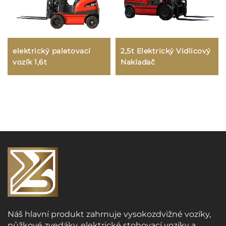
elektrický paletovací
2,5t Elektrický Vidlicový
vozík 1,6t
Nakladač
Náš hlavní produkt zahrnuje vysokozdvižné vozíky,
nůžkové zvedáky, elektrické stohovací vozíky a