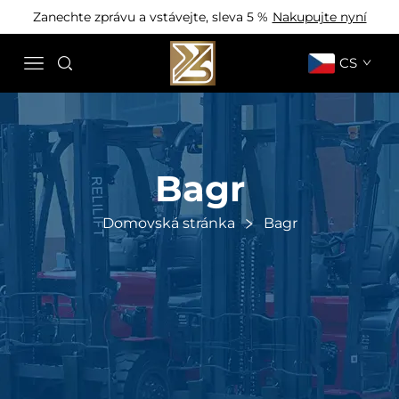
Zanechte zprávu a vstávejte, sleva 5 %
Nakupujte nyní
CS
Bagr
Domovská stránka
Bagr