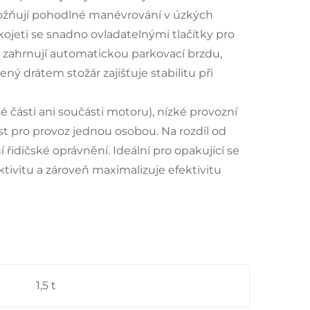
možňují pohodlné manévrování v úzkých
jeti se snadno ovladatelnými tlačítky pro
e zahrnují automatickou parkovací brzdu,
ný drátem stožár zajišťuje stabilitu při
 části ani součásti motoru), nízké provozní
st pro provoz jednou osobou. Na rozdíl od
řidičské oprávnění. Ideální pro opakující se
tivitu a zároveň maximalizuje efektivitu
1,5 t