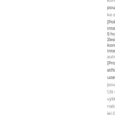
kom
po
ke 
[Po
Int
5 h
Zes
kon
Int
aut
[Pro
stř
uza
jso
1,5t
výš
nal
jej 