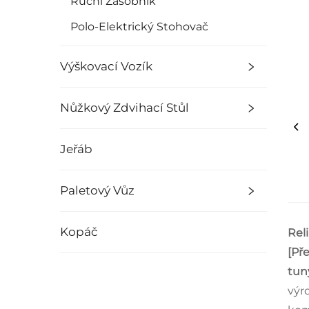
Ruční Zásobník
Polo-Elektrický Stohovač
Výškovací Vozík
Nůžkový Zdvihací Stůl
Jeřáb
Paletový Vůz
Kopáč
Reli
[Př
tun
výr