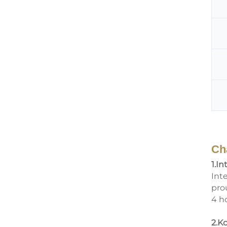
Ch
1.In
Int
pro
4 h
2.K