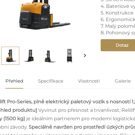
4. Bateriové v
5. Konstrukc
6. Ergonomick
7. Malý polom
8. Pohonový s
Dotaz
Přehled
Specifikace
Vlastnosti
Galerie
lift Pro-Series, plně elektrický paletový vozík s nosností
ehled produktu]
Vyvinut pro přesnost a trvanlivost, Relili
y (1500 kg)
je ideálním partnerem pro moderní logistická
obní závody.
Speciálně navržen pro prostředí úzkých pr