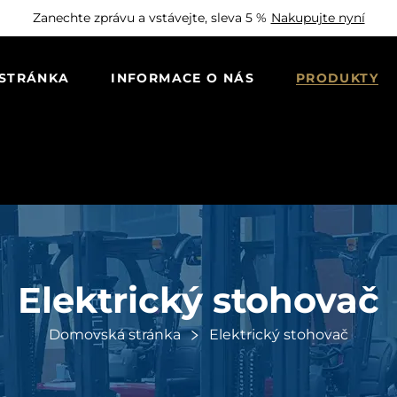
Zanechte zprávu a vstávejte, sleva 5 %
Nakupujte nyní
STRÁNKA
INFORMACE O NÁS
PRODUKTY
Elektrický stohovač
Domovská stránka
Elektrický stohovač