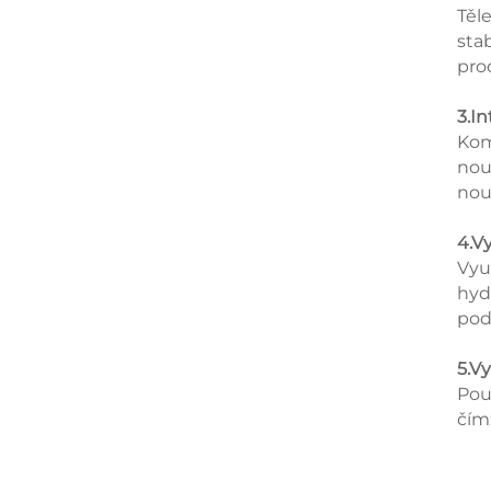
Těl
sta
pro
3.I
Kom
nou
nou
4.V
Vyu
hyd
pod
5.V
Pou
čím