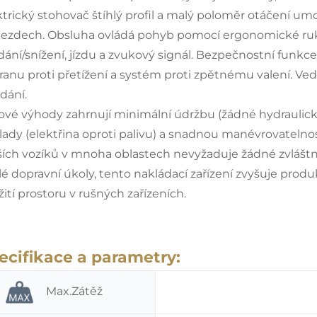
ktrický stohovač
štíhlý profil a malý poloměr otáčení u
jezdech. Obsluha ovládá pohyb pomocí ergonomické ruko
dání/snížení, jízdu a zvukový signál. Bezpečnostní funkc
ranu proti přetížení a systém proti zpětnému valení. Vede
dání.
čové výhody zahrnují minimální údržbu (žádné hydraulické
lady (elektřina oproti palivu) a snadnou manévrovatelno
ších vozíků v mnoha oblastech nevyžaduje žádné zvláštní 
slé dopravní úkoly, tento
nakládací zařízení
zvyšuje produk
ití prostoru v rušných zařízeních.
ecifikace a parametry:
Max.Zátěž