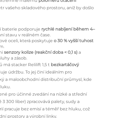
 extrémně malému
poloměru otáčení
r vašeho skladového prostoru, aniž by došlo
ní baterie podporuje
rychlé nabíjení během 4–
ání stavu v reálném čase.
vé oceli, která poskytuje
o 30 % vyšší tuhost
 m.
mi
senzory kolize (reakční doba < 0,1 s)
a
luhy a zásob.
má stacker Relilift 1,5 t
bezkartáčový
je údržbu. To jej činí ideálním pro
cký a maloobchodní distribuční průmysl, kde
luku.
ené pro účinné zvedání na nízké a střední
 3 300 liber) zpracovává palety, sudy a
ií pracuje bez emisí a téměř bez hluku, což
dní prostory a výrobní linky.