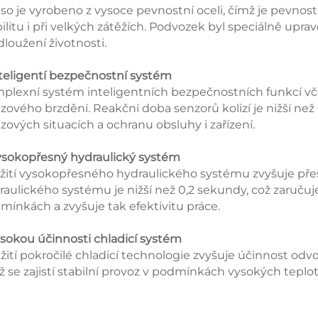
eso je vyrobeno z vysoce pevnostní oceli, čímž je pevnos
bilitu i při velkých zátěžích. Podvozek byl speciálně upra
dloužení životnosti.
nteligentí bezpečnostní systém
plexní systém inteligentních bezpečnostních funkcí vče
zového brzdění. Reakční doba senzorů kolizí je nižší než 0
zových situacích a ochranu obsluhy i zařízení.
ysokopřesný hydraulický systém
žití vysokopřesného hydraulického systému zvyšuje přesn
raulického systému je nižší než 0,2 sekundy, což zaruču
mínkách a zvyšuje tak efektivitu práce.
ysokou účinnosti chladicí systém
žití pokročilé chladicí technologie zvyšuje účinnost odvo
ž se zajistí stabilní provoz v podmínkách vysokých teplot