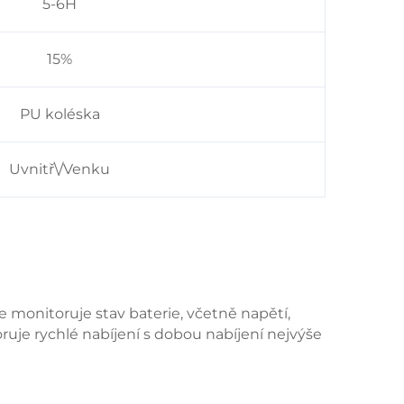
5-6H
15%
PU koléska
Uvnitř\/Venku
e monitoruje stav baterie, včetně napětí,
ruje rychlé nabíjení s dobou nabíjení nejvýše