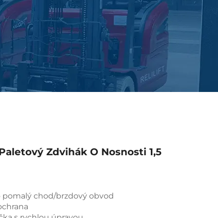
 Paletový Zdvihák O Nosnosti 1,5
ro pomalý chod/brzdový obvod
 ochrana
lečka s rychlou úpravou