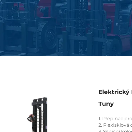
Elektrický
Tuny
1. Přepínač p
2. Plexisklová
3. Silniční ko