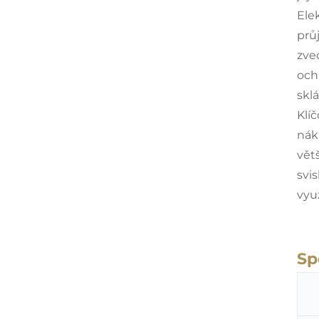
Ele
prů
zve
och
sklá
Klí
nák
vět
svi
využ
Sp