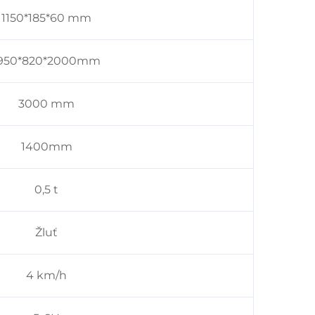
1150*185*60 mm
950*820*2000mm
3000 mm
1400mm
0,5 t
Žluť
4 km/h