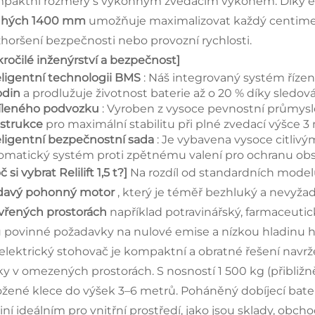
paktní rozměry s výkonným zvedacím výkonem. Díky
uhých 1400 mm
umožňuje maximalizovat každý centimet
zhoršení bezpečnosti nebo provozní rychlosti.
kročilé inženýrství a bezpečnost]
eligentní technologii BMS
: Náš integrovaný systém říze
odin
a prodlužuje životnost baterie až o 20 % díky sledov
íleného podvozku
: Vyroben z vysoce pevnostní průmyslo
strukce
pro maximální stabilitu při plné zvedací výšce 3
eligentní bezpečnostní sada
: Je vybavena vysoce citlivý
omatický systém proti zpětnému valení pro ochranu obs
č si vybrat Relilift 1,5 t?]
Na rozdíl od standardních modelů 
ídavý pohonný motor
, který je téměř bezhluký a nevyžadu
vřených prostorách
například potravinářský, farmaceuti
u povinné požadavky na nulové emise a nízkou hladinu h
elektrický stohovač
je kompaktní a obratné řešení navrž
ky v omezených prostorách. S nosností 1 500 kg (přibližně
ožené klece do výšek 3–6 metrů. Poháněný dobíjecí bater
činí ideálním pro vnitřní prostředí, jako jsou sklady, obcho