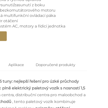
ysunutí/zasunutí z boku
e bezkomutátorového motoru
á multifunkční ovládací páka
ěr otáčení
ystém AC, motory a řídicí jednotka
Aplikace
Doporučené produkty
 1,5 tuny: nejlepší řešení pro úzké průchody
ft
plně elektrický paletový vozík s nosností 1,5
 centra, distribuční centra pro maloobchod a
ůchodů
, tento paletový vozík kombinuje