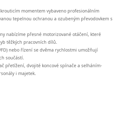
m krouticím momentem
vybaveno profesionálním
rovanou tepelnou ochranou a ozubeným převodovkem s
uny nabízíme přesné motorizované otáčení, které
hyb těžkých pracovních dílů.
VFD) nebo řízení se dvěma rychlostmi umožňují
h součástí.
č přetížení, dvojité koncové spínače a selháním-
sonály i majetek.