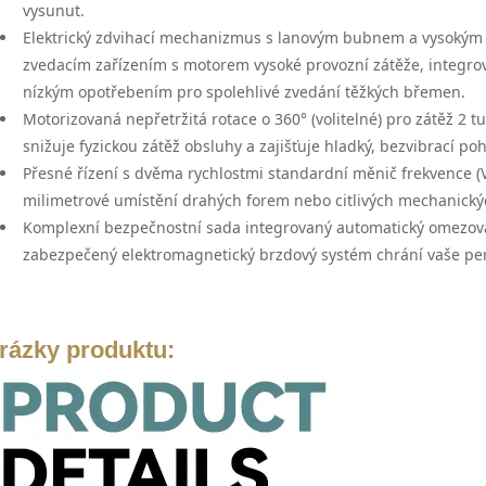
vysunut.
Elektrický zdvihací mechanizmus s lanovým bubnem a vysoký
zvedacím zařízením s motorem vysoké provozní zátěže, integ
nízkým opotřebením pro spolehlivé zvedání těžkých břemen.
Motorizovaná nepřetržitá rotace o 360° (volitelné)
pro zátěž 2 t
snižuje fyzickou zátěž obsluhy a zajišťuje hladký, bezvibrací po
Přesné řízení s dvěma rychlostmi
standardní měnič frekvence (
milimetrové umístění drahých forem nebo citlivých mechanickýc
Komplexní bezpečnostní sada
integrovaný automatický omezova
zabezpečený elektromagnetický brzdový systém chrání vaše per
rázky produktu: