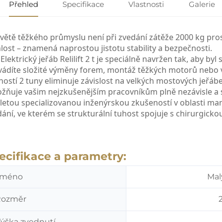
Přehled
Specifikace
Vlastnosti
Galerie
světě těžkého průmyslu není při zvedání zátěže 2000 kg pr
hlost – znamená
naprostou jistotu stability a bezpečnosti.
e
Elektrický jeřáb Relilift 2 t
je speciálně navržen tak, aby byl
vádíte složité výměny forem, montáž těžkých motorů nebo 
ostí 2 tuny eliminuje závislost na velkých mostových jeřá
žňuje vašim nejzkušenějším pracovníkům plně nezávisle a s
letou specializovanou inženýrskou zkušeností v oblasti mani
ání, ve kterém se strukturální tuhost spojuje s chirurgicko
ecifikace a parametry:
Jméno
Mal
Rozměr
ýška zvednutí