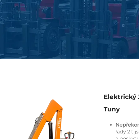
Elektrický
Tuny
Nepřekon
řady 2 t 
a poskytu