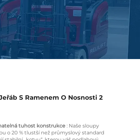
 Jeřáb S Ramenem O Nosnosti 2
atelná tuhost konstrukce
: Naše sloupy
jsou o 20 % tlustší než průmyslový standard
jí stabilní „kotvu“, kterou váš podlahový