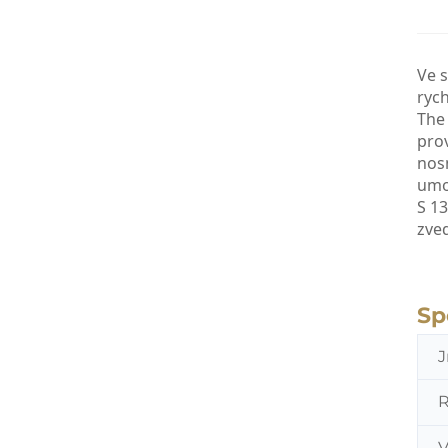
Ve 
ryc
Th
pro
nosn
umo
S 13
zved
Sp
V