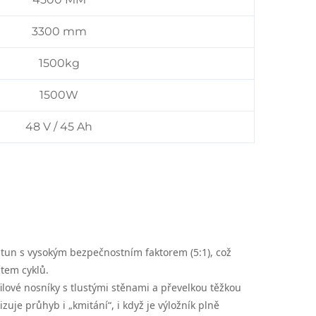
3300 mm
1500kg
1500W
48 V / 45 Ah
2 tun s vysokým bezpečnostním faktorem (5:1), což
tem cyklů.
filové nosníky s tlustými stěnami a převelkou těžkou
uje průhyb i „kmitání“, i když je výložník plně