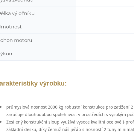
élka výložníku
Hmotnost
ohon motoru
Výkon
arakteristiky výrobku:
průmyslová nosnost 2000 kg
robustní konstrukce pro zatížení 
zaručuje dlouhodobou spolehlivost v prostředích s vysokým poč
Zesílený konstrukční sloup
využívá vysoce kvalitní ocelové I-pro
základní desku, díky čemuž náš jeřáb s nosností 2 tuny minimaliz