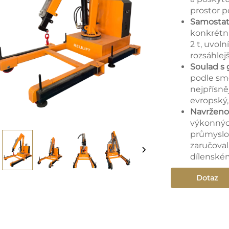
prostor p
Samostat
konkrétní
2 t, uvol
rozsáhlejš
Soulad s 
podle smě
nejpřísně
evropský,
Navrženo 
výkonných
průmyslov
zaručova
dílenském
Dotaz