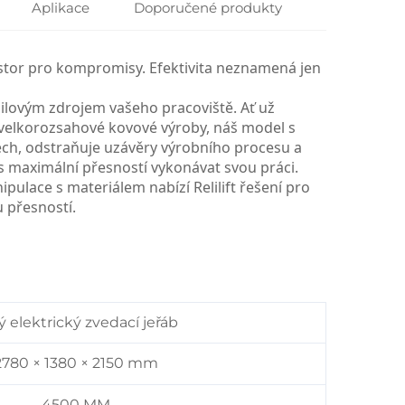
Aplikace
Doporučené produkty
ostor pro kompromisy. Efektivita neznamená jen
 silovým zdrojem vašeho pracoviště. Ať už
velkorozsahové kovové výroby, náš model s
bech, odstraňuje uzávěry výrobního procesu a
 maximální přesností vykonávat svou práci.
pulace s materiálem nabízí Relilift řešení pro
u přesností.
ý elektrický zvedací jeřáb
2780 × 1380 × 2150 mm
4500 MM