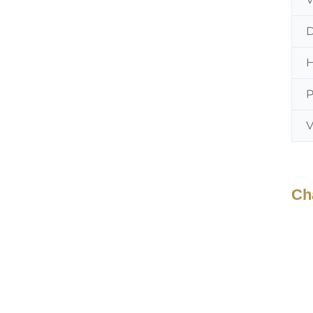
D
P
Ch