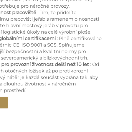
otřebuje pro náročné provozy.
nost pracoviště
: Tím, že přidělíte
mu pracovišti jeřáb s ramenem o nosnosti
níte hlavní mostový jeřáb v provozu pro
í logistické úkoly na celé výrobní ploše.
globálními certifikacemi
: Plně certifikováno
rnic CE, ISO 9001 a SGS. Splňujeme
jší bezpečnostní a kvalitní normy pro
 severoamerický a blízkovýchodní trh.
pro provozní životnost delší než 10 let
: Od
 otočných ložisek až po protikorozní
ý nátěr je každá součást vybrána tak, aby
la dlouhou životnost v náročném
 prostředí.