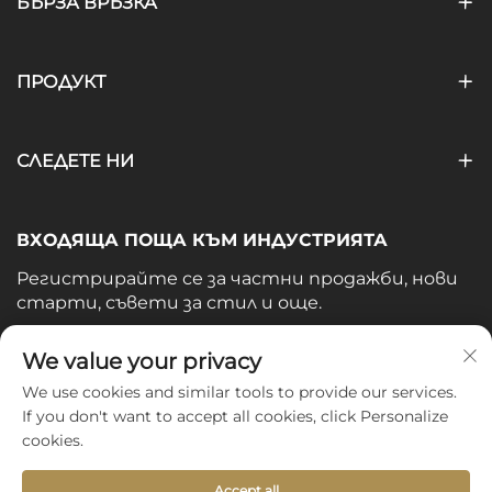
БЪРЗА ВРЪЗКА
ПРОДУКТ
СЛЕДЕТЕ НИ
ВХОДЯЩА ПОЩА КЪМ ИНДУСТРИЯТА
Регистрирайте се за частни продажби, нови
старти, съвети за стил и още.
Вашият имейл
We value your privacy
We use cookies and similar tools to provide our services.
If you don't want to accept all cookies, click Personalize
Subscribe
cookies.
Accept all