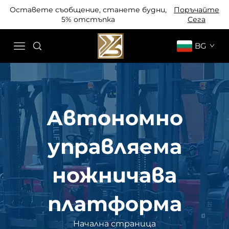
Оставете съобщение, станете будни,
Поръчайте
5% отстъпка
Сега
BG
Автономно
управляема
ножничава
платформа
Начална страница