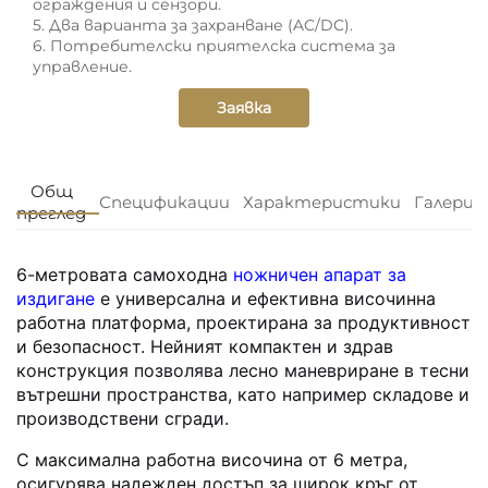
ограждения и сензори.
5. Два варианта за захранване (AC/DC).
6. Потребителски приятелска система за
управление.
Заявка
Общ
Спецификации
Характеристики
Галерия
преглед
6-метровата самоходна
ножничен апарат за
издигане
е универсална и ефективна височинна
работна платформа, проектирана за продуктивност
и безопасност. Нейният компактен и здрав
конструкция позволява лесно маневриране в тесни
вътрешни пространства, като например складове и
производствени сгради.
С максимална работна височина от 6 метра,
осигурява надежден достъп за широк кръг от