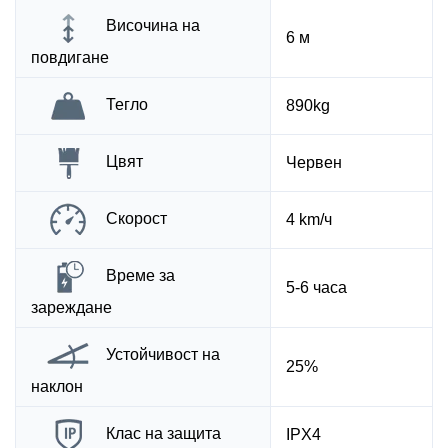
Височина на
6 м
повдигане
Тегло
890kg
Цвят
Червен
Скорост
4 km/ч
Време за
5-6 часа
зареждане
Устойчивост на
25%
наклон
Клас на защита
IPX4