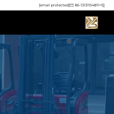
[email protected]
+86-13131154811