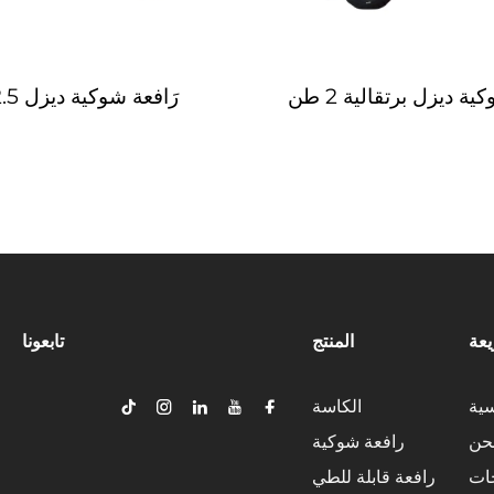
ة ديزل برتقالية 2 طن
رَافعة شوكية ديزل 2.5 طن
عة
المنتج
تابعونا
سية
الكاسة
حن
رافعة شوكية
جات
رافعة قابلة للطي