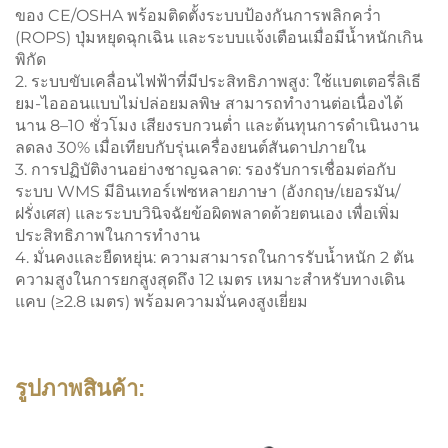
ของ CE/OSHA พร้อมติดตั้งระบบป้องกันการพลิกคว่ำ
(ROPS) ปุ่มหยุดฉุกเฉิน และระบบแจ้งเตือนเมื่อมีน้ำหนักเกิน
พิกัด
2. ระบบขับเคลื่อนไฟฟ้าที่มีประสิทธิภาพสูง: ใช้แบตเตอรี่ลิเธี
ยม-ไอออนแบบไม่ปล่อยมลพิษ สามารถทำงานต่อเนื่องได้
นาน 8–10 ชั่วโมง เสียงรบกวนต่ำ และต้นทุนการดำเนินงาน
ลดลง 30% เมื่อเทียบกับรุ่นเครื่องยนต์สันดาปภายใน
3. การปฏิบัติงานอย่างชาญฉลาด: รองรับการเชื่อมต่อกับ
ระบบ WMS มีอินเทอร์เฟซหลายภาษา (อังกฤษ/เยอรมัน/
ฝรั่งเศส) และระบบวินิจฉัยข้อผิดพลาดด้วยตนเอง เพื่อเพิ่ม
ประสิทธิภาพในการทำงาน
4. มั่นคงและยืดหยุ่น: ความสามารถในการรับน้ำหนัก 2 ตัน
ความสูงในการยกสูงสุดถึง 12 เมตร เหมาะสำหรับทางเดิน
แคบ (≥2.8 เมตร) พร้อมความมั่นคงสูงเยี่ยม
รูปภาพสินค้า: