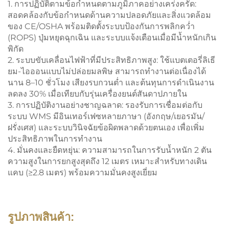
1. การปฏิบัติตามข้อกำหนดตามภูมิภาคอย่างเคร่งครัด:
สอดคล้องกับข้อกำหนดด้านความปลอดภัยและสิ่งแวดล้อม
ของ CE/OSHA พร้อมติดตั้งระบบป้องกันการพลิกคว่ำ
(ROPS) ปุ่มหยุดฉุกเฉิน และระบบแจ้งเตือนเมื่อมีน้ำหนักเกิน
พิกัด
2. ระบบขับเคลื่อนไฟฟ้าที่มีประสิทธิภาพสูง: ใช้แบตเตอรี่ลิเธี
ยม-ไอออนแบบไม่ปล่อยมลพิษ สามารถทำงานต่อเนื่องได้
นาน 8–10 ชั่วโมง เสียงรบกวนต่ำ และต้นทุนการดำเนินงาน
ลดลง 30% เมื่อเทียบกับรุ่นเครื่องยนต์สันดาปภายใน
3. การปฏิบัติงานอย่างชาญฉลาด: รองรับการเชื่อมต่อกับ
ระบบ WMS มีอินเทอร์เฟซหลายภาษา (อังกฤษ/เยอรมัน/
ฝรั่งเศส) และระบบวินิจฉัยข้อผิดพลาดด้วยตนเอง เพื่อเพิ่ม
ประสิทธิภาพในการทำงาน
4. มั่นคงและยืดหยุ่น: ความสามารถในการรับน้ำหนัก 2 ตัน
ความสูงในการยกสูงสุดถึง 12 เมตร เหมาะสำหรับทางเดิน
แคบ (≥2.8 เมตร) พร้อมความมั่นคงสูงเยี่ยม
รูปภาพสินค้า: