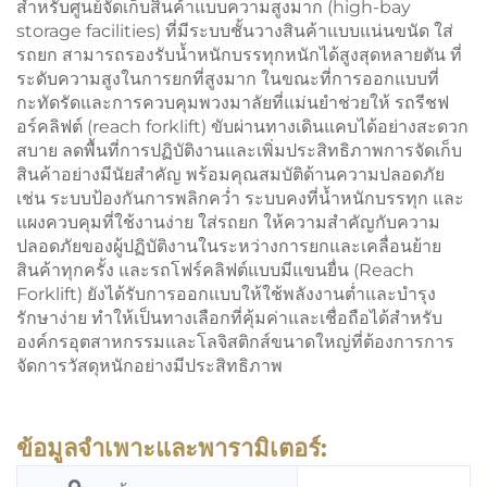
สำหรับศูนย์จัดเก็บสินค้าแบบความสูงมาก (high-bay
storage facilities) ที่มีระบบชั้นวางสินค้าแบบแน่นขนัด
ใส่
รถยก
สามารถรองรับน้ำหนักบรรทุกหนักได้สูงสุดหลายตัน ที่
ระดับความสูงในการยกที่สูงมาก ในขณะที่การออกแบบที่
กะทัดรัดและการควบคุมพวงมาลัยที่แม่นยำช่วยให้
รถรีชฟ
อร์คลิฟต์ (reach forklift)
ขับผ่านทางเดินแคบได้อย่างสะดวก
สบาย ลดพื้นที่การปฏิบัติงานและเพิ่มประสิทธิภาพการจัดเก็บ
สินค้าอย่างมีนัยสำคัญ พร้อมคุณสมบัติด้านความปลอดภัย
เช่น ระบบป้องกันการพลิกคว่ำ ระบบคงที่น้ำหนักบรรทุก และ
แผงควบคุมที่ใช้งานง่าย
ใส่รถยก
ให้ความสำคัญกับความ
ปลอดภัยของผู้ปฏิบัติงานในระหว่างการยกและเคลื่อนย้าย
สินค้าทุกครั้ง และรถโฟร์คลิฟต์แบบมีแขนยื่น (Reach
Forklift) ยังได้รับการออกแบบให้ใช้พลังงานต่ำและบำรุง
รักษาง่าย ทำให้เป็นทางเลือกที่คุ้มค่าและเชื่อถือได้สำหรับ
องค์กรอุตสาหกรรมและโลจิสติกส์ขนาดใหญ่ที่ต้องการการ
จัดการวัสดุหนักอย่างมีประสิทธิภาพ
ข้อมูลจำเพาะและพารามิเตอร์: