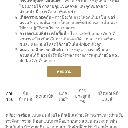
การควบคุมอย่างแม่นยํา
– ความเร็วในการหมุนสามารถตั้ง
โปรแกรมได้ ตัวควบคุมแบบดิจิทัล และจุดหยุดหลาย
ตำแหน่งเพื่อการจัดแนวที่แม่นยำ
เพิ่มความปลอดภัย
– การป้องกันการโหลดเกิน, เซ็นเซอร์
ตรวจจับความมั่นคงของโหลด และพื้นผิวต้านการลื่น ช่วย
ให้การปฏิบัติงานมีความปลอดภัย
การออกแบบที่ประหยัดพื้นที่
– โครงแชสซีแบบกะทัดรัดที่
สามารถขับเคลื่อนในทางเดินแคบได้ – สามารถวางซ้อน
ขนส่ง และหมุนโหลดได้ภายในพื้นที่เพียงหนึ่งจุด
ลดความเสียหายต่อสินค้า
– การหมุนอย่างราบรื่นและ
ควบคุมได้ดี ช่วยกำจัดข้อผิดพลาดจากการหมุนด้วยมือ และ
ปกป้องวัสดุที่บอบบาง
สอบถาม
การ
ภาพ
ข้อ
แกล
ผลิตภัณฑ์ที่
คุณสมบัติ
ประยุกต์
รวม
กำหนด
เลอรี่
แนะนำ
ใช้
เครื่องวางซ้อนแบบหมุนด้วยไฟฟ้าเป็นเครื่องจักรเฉพาะทางสำหรับ
การจัดการวัสดุ ที่ออกแบบมาเพื่อยก ขนส่ง และหมุนโหลด เช่น
ม้วนสินค้า ม้วนวัตถุดิบ พาเลท และสินค้าที่มีรูปร่างไม่สม่ำเสมอ