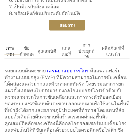
6. รองรับการทำงานบนพื้นผิวหลากหลาย
7. เป็นมิตรกับสิ่งแวดล้อม
8. พร้อมฟังก์ชันปรับระดับอัตโนมัติ
สอบถาม
การ
ภาพ
ข้อ
แกล
ผลิตภัณฑ์ที่
คุณสมบัติ
ประยุกต์
รวม
กำหนด
เลอรี่
แนะนำ
ใช้
รถยกแบบตีนตะขาบ
เครนยกแบบกรรไกร
คือแพลตฟอร์ม
ทำงานแบบยกสูง (EWP) ที่มีความสามารถในการขับเคลื่อน
ได้คล่องแคล่วมากและมีขนาดกะทัดรัด โดยรวมเอาการยก
แนวตั้งแบบตรงไปตรงมาของกลไกแบบกรรไกรเข้าด้วยกับ
ความสามารถในการขับเคลื่อนและการทรงตัวที่ยอดเยี่ยม
ของระบบแชสซีแบบตีนตะขาบ ออกแบบมาเพื่อใช้งานในพื้นที่
ที่เข้าถึงได้ยากและสภาพภูมิประเทศที่ท้าทาย โดยแทนที่ล้อ
แบบดั้งเดิมด้วยตีนตะขาบที่สร้างแรงกดต่ำต่อพื้นผิว
คุณสมบัติหลักของเครื่องนี้คือกลไกครอสเซอร์แบบเชื่อมโยง
และพับเก็บได้ที่ขับเคลื่อนด้วยระบบไฮดรอลิกหรือไฟฟ้า ซึ่ง