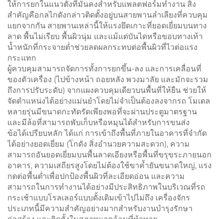
ให้การยกในแนวตั้งที่มั่นคงสำหรับแพลตฟอร์มทำงาน สิ่ง
สำคัญคือกลไกดังกล่าวติดตั้งอยู่บนสายพานลำเลียงที่ควบคุม
แยกจากกัน สายพานเหล่านี้ให้แรงยึดเกาะที่ยอดเยี่ยมบนทาง
ลาด พื้นไม่เรียบ พื้นผิวนุ่ม และแม้แต่บันไดหรือขอบทางเท้า
น้ำหนักที่กระจายต่ำช่วยลดผลกระทบต่อพื้นผิวที่ไวต่อแรง
กระแทก
ผู้ควบคุมสามารถจัดการทั้งการยกขึ้น-ลง และการเคลื่อนที่
ของตัวเครื่อง (ไปข้างหน้า ถอยหลัง พวงมาลัย และมักจะรวม
ถึงการปรับระดับ) จากแผงควบคุมเดียวบนพื้นที่ให้ยืน ช่วยให้
จัดตำแหน่งได้อย่างแม่นยำโดยไม่จำเป็นต้องลงจากรถ โมเดล
หลายรุ่นมีขนาดกะทัดรัดเพียงพอที่จะผ่านประตูมาตรฐาน
และมีล้อที่สามารถพับเก็บหรือหมุนได้สำหรับการขนส่ง
ข้อได้เปรียบหลัก ได้แก่ การเข้าถึงพื้นที่ภายในอาคารที่จำกัด
ได้อย่างยอดเยี่ยม (โกดัง สิ่งอำนวยความสะดวก), ความ
สามารถอันยอดเยี่ยมบนพื้นลาดเอียงหรือพื้นที่ขรุขระภายนอก
อาคาร, ความเสถียรสูงโดยไม่ต้องใช้ขาค้ำยันขนาดใหญ่, แรง
กดต่อพื้นต่ำเพื่อปกป้องพื้นผิวที่ละเอียดอ่อน และความ
สามารถในการทำงานได้อย่างมีประสิทธิภาพในบริเวณที่รถ
กระเช้าแบบโรลเลอร์แบบดั้งเดิมเข้าไปไม่ถึง เครื่องจักร
ประเภทนี้มีความสำคัญอย่างมากสำหรับงานบำรุงรักษา