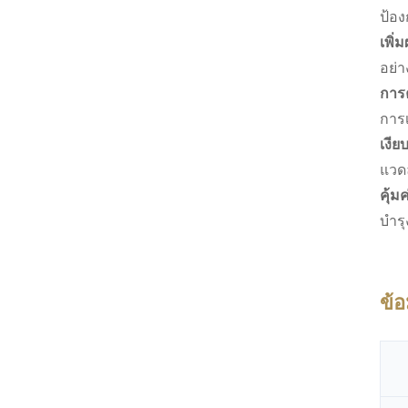
ป้อง
เพิ่
อย่า
การ
การเ
เงีย
แวดล
คุ้มค
บำร
ข้