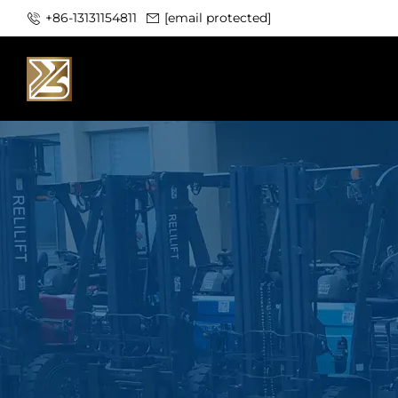
+86-13131154811
[email protected]