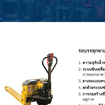
รถบรรทุกพาเ
ความจุรับน้ำห
ระบบขับเคลื่
ภายนอกอาค
ยางลมแบบทน
ยกด้วยระบบช
การก่อสร้างท
ฤดูกาล