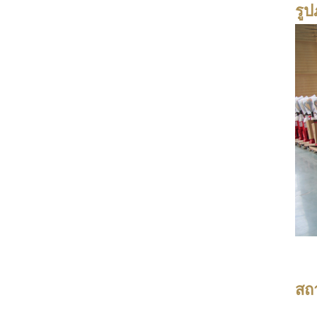
รูป
สถ