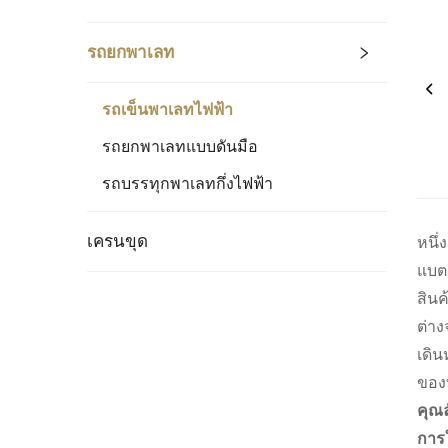
รถยกพาเลท
รถเข็นพาเลทไฟฟ้า
รถยกพาเลทแบบดันมือ
รถบรรทุกพาเลทกึ่งไฟฟ้า
เครนขุด
หนึ่
แบต
สินค
ต่าง
เดิ
ของท
คุณ
การใ