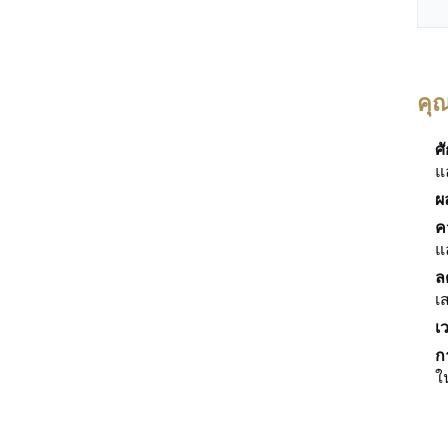
คุ
ศ
แ
ผ
ค
แ
ล
เ
เ
ก
ใ