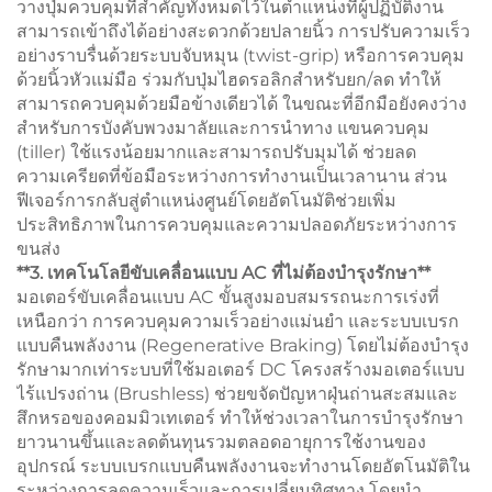
วางปุ่มควบคุมที่สำคัญทั้งหมดไว้ในตำแหน่งที่ผู้ปฏิบัติงาน
สามารถเข้าถึงได้อย่างสะดวกด้วยปลายนิ้ว การปรับความเร็ว
อย่างราบรื่นด้วยระบบจับหมุน (twist-grip) หรือการควบคุม
ด้วยนิ้วหัวแม่มือ ร่วมกับปุ่มไฮดรอลิกสำหรับยก/ลด ทำให้
สามารถควบคุมด้วยมือข้างเดียวได้ ในขณะที่อีกมือยังคงว่าง
สำหรับการบังคับพวงมาลัยและการนำทาง แขนควบคุม
(tiller) ใช้แรงน้อยมากและสามารถปรับมุมได้ ช่วยลด
ความเครียดที่ข้อมือระหว่างการทำงานเป็นเวลานาน ส่วน
ฟีเจอร์การกลับสู่ตำแหน่งศูนย์โดยอัตโนมัติช่วยเพิ่ม
ประสิทธิภาพในการควบคุมและความปลอดภัยระหว่างการ
ขนส่ง
**3. เทคโนโลยีขับเคลื่อนแบบ AC ที่ไม่ต้องบำรุงรักษา**
มอเตอร์ขับเคลื่อนแบบ AC ขั้นสูงมอบสมรรถนะการเร่งที่
เหนือกว่า การควบคุมความเร็วอย่างแม่นยำ และระบบเบรก
แบบคืนพลังงาน (Regenerative Braking) โดยไม่ต้องบำรุง
รักษามากเท่าระบบที่ใช้มอเตอร์ DC โครงสร้างมอเตอร์แบบ
ไร้แปรงถ่าน (Brushless) ช่วยขจัดปัญหาฝุ่นถ่านสะสมและ
สึกหรอของคอมมิวเทเตอร์ ทำให้ช่วงเวลาในการบำรุงรักษา
ยาวนานขึ้นและลดต้นทุนรวมตลอดอายุการใช้งานของ
อุปกรณ์ ระบบเบรกแบบคืนพลังงานจะทำงานโดยอัตโนมัติใน
ระหว่างการลดความเร็วและการเปลี่ยนทิศทาง โดยนำ