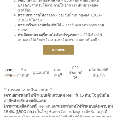
เงียบและไม่ก่อให้เกิดมลพิษ
– ขับเคลื่อนด้วยแบตเตอรี่
ปลอดภัยสำหรับใช้งานภายในอาคาร เป็นมิตรต่อสิ่ง
แวดล้อม
ความสามารถในการยก
– รองรับน้ำหนักสูงสุด 1,000–
2,000 กิโลกรัม
ความกว้างของฟอร์คปรับได้
– รองรับพาเลทหลากหลาย
ขนาด
ตัวเลือกแบตเตอรี่แบบไม่ต้องบำรุงรักษา
– มีให้เลือกใช้
แบตเตอรี่ลิเธียมหรือแบตเตอรี่ตะกั่ว-กรดแบบปิดผนึก
สอบถาม
การ
ภาพ
ข้อ
แกล
ผลิตภัณฑ์ที่
คุณสมบัติ
ประยุกต์
รวม
กำหนด
เลอรี่
แนะนำ
ใช้
** เครนยกแบบเดินควบคุม **
เครนยกพาเลทไฟฟ้าแบบเดินควบคุม Relilift 1.5 ตัน: โซลูชันมือ
อาชีพสำหรับทางเดินแคบ
[ภาพรวมผลิตภัณฑ์]
Relilift
เครนยกพาเลทไฟฟ้าแบบเดินควบคุม
1.5 ตัน (1,500 กก.)
เป็นโซลูชันการจัดการวัสดุประสิทธิภาพสูงที่