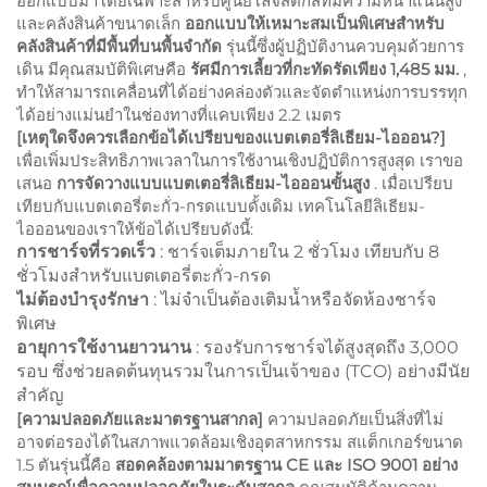
ออกแบบมาโดยเฉพาะสำหรับศูนย์โลจิสติกส์ที่มีความหนาแน่นสูง
และคลังสินค้าขนาดเล็ก
ออกแบบให้เหมาะสมเป็นพิเศษสำหรับ
คลังสินค้าที่มีพื้นที่บนพื้นจำกัด
รุ่นนี้ซึ่งผู้ปฏิบัติงานควบคุมด้วยการ
เดิน มีคุณสมบัติพิเศษคือ
รัศมีการเลี้ยวที่กะทัดรัดเพียง 1,485 มม.
,
ทำให้สามารถเคลื่อนที่ได้อย่างคล่องตัวและจัดตำแหน่งการบรรทุก
ได้อย่างแม่นยำในช่องทางที่แคบเพียง 2.2 เมตร
[เหตุใดจึงควรเลือกข้อได้เปรียบของแบตเตอรี่ลิเธียม-ไอออน?]
เพื่อเพิ่มประสิทธิภาพเวลาในการใช้งานเชิงปฏิบัติการสูงสุด เราขอ
เสนอ
การจัดวางแบบแบตเตอรี่ลิเธียม-ไอออนขั้นสูง
. เมื่อเปรียบ
เทียบกับแบตเตอรี่ตะกั่ว-กรดแบบดั้งเดิม เทคโนโลยีลิเธียม-
ไอออนของเราให้ข้อได้เปรียบดังนี้:
การชาร์จที่รวดเร็ว
: ชาร์จเต็มภายใน 2 ชั่วโมง เทียบกับ 8
ชั่วโมงสำหรับแบตเตอรี่ตะกั่ว-กรด
ไม่ต้องบํารุงรักษา
: ไม่จำเป็นต้องเติมน้ำหรือจัดห้องชาร์จ
พิเศษ
อายุการใช้งานยาวนาน
: รองรับการชาร์จได้สูงสุดถึง 3,000
รอบ ซึ่งช่วยลดต้นทุนรวมในการเป็นเจ้าของ (TCO) อย่างมีนัย
สำคัญ
[ความปลอดภัยและมาตรฐานสากล]
ความปลอดภัยเป็นสิ่งที่ไม่
อาจต่อรองได้ในสภาพแวดล้อมเชิงอุตสาหกรรม สแต็กเกอร์ขนาด
1.5 ตันรุ่นนี้คือ
สอดคล้องตามมาตรฐาน CE และ ISO 9001 อย่าง