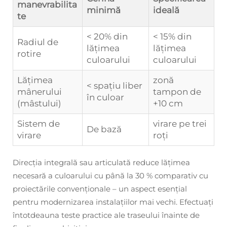
manevrabilita
minimă
ideală
te
< 20% din
< 15% din
Radiul de
lățimea
lățimea
rotire
culoarului
culoarului
Lățimea
zonă
< spațiu liber
mânerului
tampon de
în culoar
(mâstului)
+10 cm
Sistem de
virare pe trei
De bază
virare
roți
Direcția integrală sau articulată reduce lățimea
necesară a culoarului cu până la 30 % comparativ cu
proiectările convenționale – un aspect esențial
pentru modernizarea instalațiilor mai vechi. Efectuați
întotdeauna teste practice ale traseului înainte de