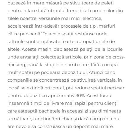
bazează în mare măsură pe stivuitoare de paleți
pentru a face față ritmului frenetic al comenzilor din
zilele noastre. Versiunile mai mici, electrice,
accelerează într-adevăr procesele de tip „mărfuri
către persoană” în acele spații restrânse unde
rafturile sunt amplasate foarte apropiat unele de
altele. Aceste mașini deplasează paleții de la locurile
unde angajații colectează articole, prin zona de cross-
docking, până la stațiile de ambalare, fără a ocupa
mult spațiu pe podeaua depozitului. Atunci când
companiile se concentrează pe stivuirea verticală, în
loc să se extindă orizontal, pot reduce spațiul necesar
pentru depozit cu aproximativ 30%. Acest lucru
înseamnă timpi de livrare mai rapizi pentru clienți
care așteaptă pachetele în aceeași zi sau dimineața
următoare, funcționând chiar și dacă compania nu
are nevoie să construiască un depozit mai mare.