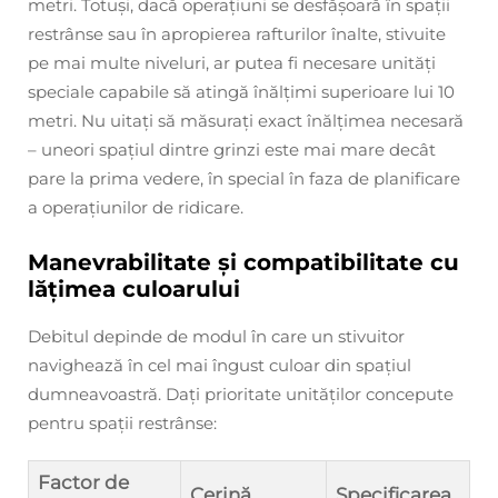
metri. Totuși, dacă operațiuni se desfășoară în spații
restrânse sau în apropierea rafturilor înalte, stivuite
pe mai multe niveluri, ar putea fi necesare unități
speciale capabile să atingă înălțimi superioare lui 10
metri. Nu uitați să măsurați exact înălțimea necesară
– uneori spațiul dintre grinzi este mai mare decât
pare la prima vedere, în special în faza de planificare
a operațiunilor de ridicare.
Manevrabilitate și compatibilitate cu
lățimea culoarului
Debitul depinde de modul în care un stivuitor
navighează în cel mai îngust culoar din spațiul
dumneavoastră. Dați prioritate unităților concepute
pentru spații restrânse:
Factor de
Cerină
Specificarea