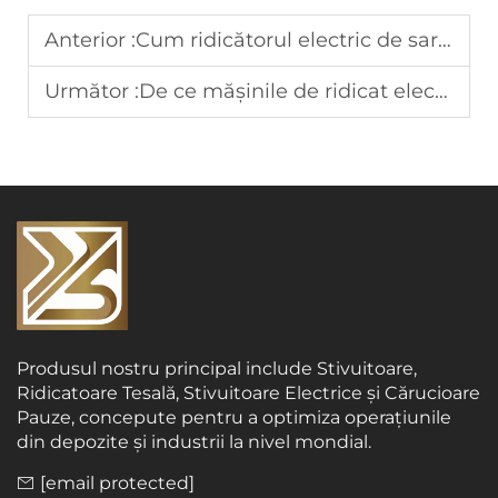
Anterior :
Cum ridicătorul electric de sarcini îmbunătățește siguranța în operațiunile de stivuire a mărfurilor
Următor :
De ce mășinile de ridicat electrice reprezintă o soluție rentabilă pentru utilizarea pe termen lung în depozite
Produsul nostru principal include Stivuitoare,
Ridicatoare Tesală, Stivuitoare Electrice și Cărucioare
Pauze, concepute pentru a optimiza operațiunile
din depozite și industrii la nivel mondial.
[email protected]