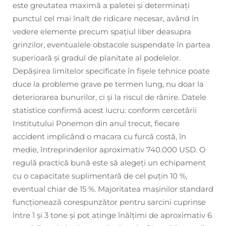
este greutatea maximă a paletei și determinați
punctul cel mai înalt de ridicare necesar, având în
vedere elemente precum spațiul liber deasupra
grinzilor, eventualele obstacole suspendate în partea
superioară și gradul de planitate al podelelor.
Depășirea limitelor specificate în fișele tehnice poate
duce la probleme grave pe termen lung, nu doar la
deteriorarea bunurilor, ci și la riscul de rănire. Datele
statistice confirmă acest lucru: conform cercetării
Institutului Ponemon din anul trecut, fiecare
accident implicând o macara cu furcă costă, în
medie, întreprinderilor aproximativ 740.000 USD. O
regulă practică bună este să alegeți un echipament
cu o capacitate suplimentară de cel puțin 10 %,
eventual chiar de 15 %. Majoritatea mașinilor standard
funcționează corespunzător pentru sarcini cuprinse
între 1 și 3 tone și pot atinge înălțimi de aproximativ 6