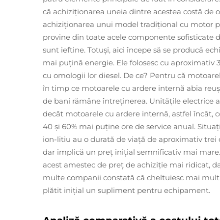
că achiziționarea uneia dintre acestea costă de
achiziționarea unui model tradițional cu motor p
provine din toate acele componente sofisticate din 
sunt ieftine. Totuși, aici începe să se producă ec
mai puțină energie. Ele folosesc cu aproximativ
cu omologii lor diesel. De ce? Pentru că motoarel
în timp ce motoarele cu ardere internă abia reuș
de bani rămâne întreținerea. Unitățile electrice
decât motoarele cu ardere internă, astfel încât, 
40 și 60% mai puține ore de service anual. Situați
ion-litiu au o durată de viață de aproximativ trei
dar implică un preț inițial semnificativ mai mare
acest amestec de preț de achiziție mai ridicat, da
multe companii constată că cheltuiesc mai mult p
plătit inițial un supliment pentru echipament.