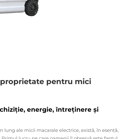
 proprietate pentru mici
ziție, energie, întreținere și
lung ale micii macarale electrice, există, în esență,
 Primul lucru pe care oamenii îl observă este faptul