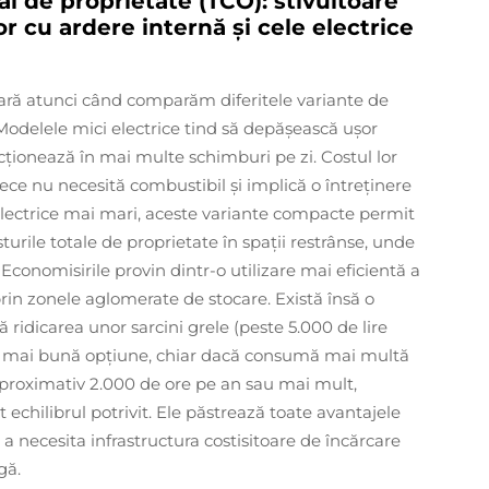
al de proprietate (TCO): stivuitoare
r cu ardere internă și cele electrice
clară atunci când comparăm diferitele variante de
 Modelele mici electrice tind să depășească ușor
uncționează în mai multe schimburi pe zi. Costul lor
ece nu necesită combustibil și implică o întreținere
lectrice mai mari, aceste variante compacte permit
urile totale de proprietate în spații restrânse, unde
Economisirile provin dintr-o utilizare mai eficientă a
rin zonele aglomerate de stocare. Există însă o
ridicarea unor sarcini grele (peste 5.000 de lire
ea mai bună opțiune, chiar dacă consumă mai multă
aproximativ 2.000 de ore pe an sau mai mult,
 echilibrul potrivit. Ele păstrează toate avantajele
ră a necesita infrastructura costisitoare de încărcare
gă.