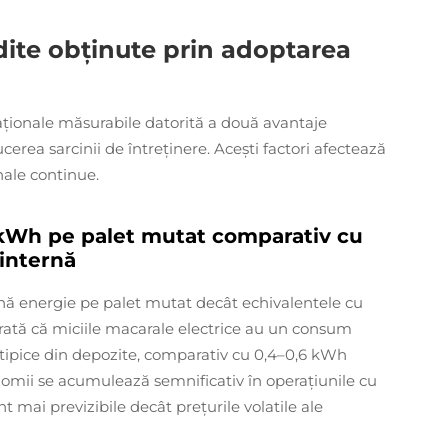
ite obținute prin adoptarea
aționale măsurabile datorită a două avantaje
cerea sarcinii de întreținere. Acești factori afectează
nale continue.
: kWh pe palet mutat comparativ cu
internă
ă energie pe palet mutat decât echivalentele cu
rată că miciile macarale electrice au un consum
 tipice din depozite, comparativ cu 0,4–0,6 kWh
omii se acumulează semnificativ în operațiunile cu
 mai previzibile decât prețurile volatile ale