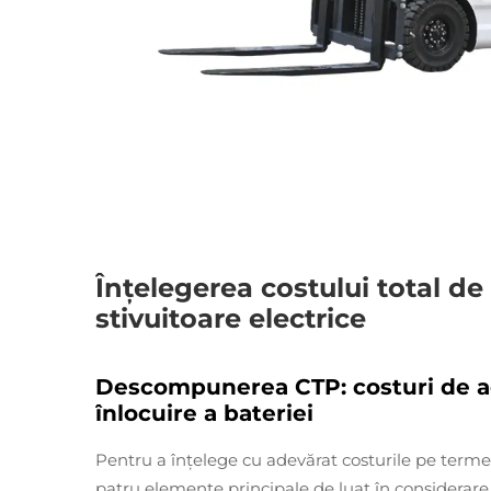
Înțelegerea costului total de
stivuitoare electrice
Descompunerea CTP: costuri de achi
înlocuire a bateriei
Pentru a înțelege cu adevărat costurile pe termen 
patru elemente principale de luat în considerare.