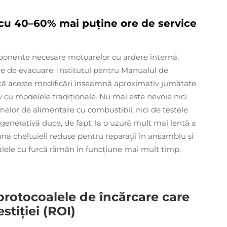
: cu 40–60% mai puține ore de service
ponente necesare motoarelor cu ardere internă,
alație de evacuare. Institutul pentru Manualul de
3, că aceste modificări înseamnă aproximativ jumătate
 cu modelele tradiționale. Nu mai este nevoie nici
emelor de alimentare cu combustibil, nici de testele
regenerativă duce, de fapt, la o uzură mult mai lentă a
nă cheltuieli reduse pentru reparații în ansamblu și
lele cu furcă rămân în funcțiune mai mult timp,
i protocoalele de încărcare care
stiției (ROI)