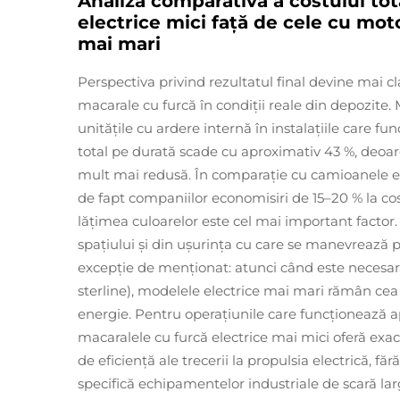
Analiză comparativă a costului tot
electrice mici față de cele cu moto
mai mari
Perspectiva privind rezultatul final devine mai 
macarale cu furcă în condiții reale din depozite.
unitățile cu ardere internă în instalațiile care f
total pe durată scade cu aproximativ 43 %, deoar
mult mai redusă. În comparație cu camioanele e
de fapt companiilor economisiri de 15–20 % la cost
lățimea culoarelor este cel mai important factor. 
spațiului și din ușurința cu care se manevrează p
excepție de menționat: atunci când este necesară 
sterline), modelele electrice mai mari rămân c
energie. Pentru operațiunile care funcționează 
macaralele cu furcă electrice mai mici oferă exact
de eficiență ale trecerii la propulsia electrică, fă
specifică echipamentelor industriale de scară lar