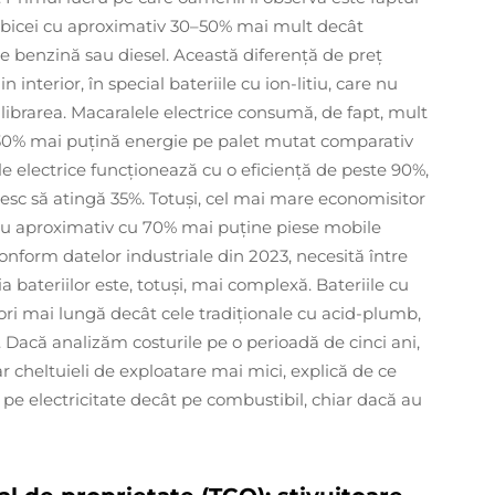
 obicei cu aproximativ 30–50% mai mult decât
e benzină sau diesel. Această diferență de preț
interior, în special bateriile cu ion-litiu, care nu
hilibrarea. Macaralele electrice consumă, de fapt, mult
 30% mai puțină energie pe palet mutat comparativ
e electrice funcționează cu o eficiență de peste 90%,
esc să atingă 35%. Totuși, cel mai mare economisitor
 au aproximativ cu 70% mai puține piese mobile
conform datelor industriale din 2023, necesită între
a bateriilor este, totuși, mai complexă. Bateriile cu
 ori mai lungă decât cele tradiționale cu acid-plumb,
. Dacă analizăm costurile pe o perioadă de cinci ani,
r cheltuieli de exploatare mai mici, explică de ce
e electricitate decât pe combustibil, chiar dacă au