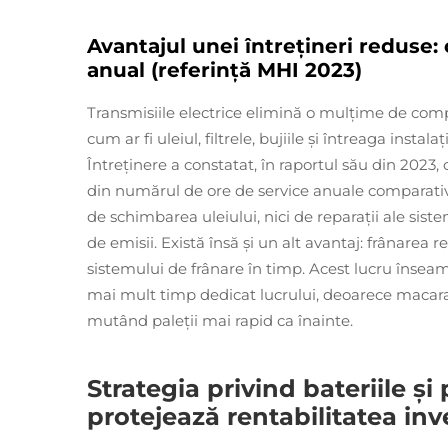
Avantajul unei întrețineri reduse
anual (referință MHI 2023)
Transmisiile electrice elimină o mulțime de com
cum ar fi uleiul, filtrele, bujiile și întreaga inst
Întreținere a constatat, în raportul său din 202
din numărul de ore de service anuale comparativ
de schimbarea uleiului, nici de reparații ale sist
de emisii. Există însă și un alt avantaj: frânarea 
sistemului de frânare în timp. Acest lucru înseam
mai mult timp dedicat lucrului, deoarece macara
mutând paleții mai rapid ca înainte.
Strategia privind bateriile ș
protejează rentabilitatea inve