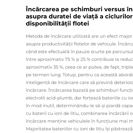
Încărcarea pe schimburi versus în
asupra duratei de viață a ciclurilor
disponibilității flotei
Metoda de încărcare utilizată are un efect major as
asupra productivității flotelor de vehicule. Încă
când este efectuată în pauze scurte pe parcursul z
între aproximativ 75 % și 25 % contribuie la reduc
aproximativ 35 %, ceea ce ar putea, de fapt, tripl
pe termen lung. Totuși, pentru ca această abord
inteligentă de încărcare care să prevină deteriora
încărcare. Încărcarea bazată pe schimburi funcț
electrolit acid-plumb, dar forțează bateriile cu i
în mod inutil, determinându-le să-și piardă capac
cu baterii cu ioni de litiu, combinarea încărcării o
încărcare menține vehiculele în funcțiune mai 
Majoritatea bateriilor cu ioni de litiu își păstrea