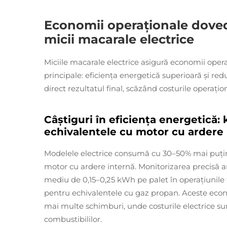
Economii operaționale doved
micii macarale electrice
Miciile macarale electrice asigură economii oper
principale: eficiența energetică superioară și redu
direct rezultatul final, scăzând costurile operațio
Câștiguri în eficiența energetică
echivalentele cu motor cu ardere 
Modelele electrice consumă cu 30–50% mai puțin
motor cu ardere internă. Monitorizarea precisă a
mediu de 0,15–0,25 kWh pe palet în operațiunile
pentru echivalentele cu gaz propan. Aceste econ
mai multe schimburi, unde costurile electrice sunt
combustibililor.