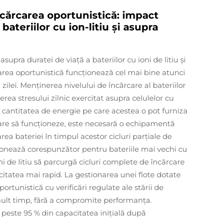
cărcarea oportunistică: impact
 bateriilor cu ion-litiu și asupra
upra duratei de viață a bateriilor cu ioni de litiu și
rcarea oportunistică funcționează cel mai bine atunci
ilei. Menținerea nivelului de încărcare al bateriilor
erea stresului zilnic exercitat asupra celulelor cu
a cantitatea de energie pe care acestea o pot furniza
are să funcționeze, este necesară o echipamentă
rea bateriei în timpul acestor cicluri parțiale de
ionează corespunzător pentru bateriile mai vechi cu
oni de litiu să parcurgă cicluri complete de încărcare
itatea mai rapid. La gestionarea unei flote dotate
portunistică cu verificări regulate ale stării de
mult timp, fără a compromite performanța.
ză peste 95 % din capacitatea inițială după