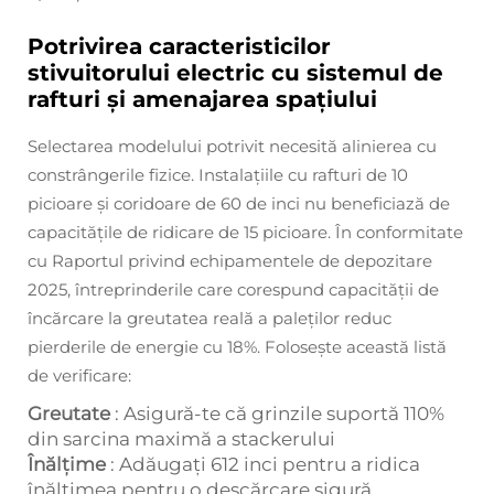
Potrivirea caracteristicilor
stivuitorului electric cu sistemul de
rafturi și amenajarea spațiului
Selectarea modelului potrivit necesită alinierea cu
constrângerile fizice. Instalațiile cu rafturi de 10
picioare și coridoare de 60 de inci nu beneficiază de
capacitățile de ridicare de 15 picioare. În conformitate
cu Raportul privind echipamentele de depozitare
2025, întreprinderile care corespund capacității de
încărcare la greutatea reală a paleților reduc
pierderile de energie cu 18%. Foloseşte această listă
de verificare:
Greutate
: Asigură-te că grinzile suportă 110%
din sarcina maximă a stackerului
Înălțime
: Adăugați 612 inci pentru a ridica
înălțimea pentru o descărcare sigură