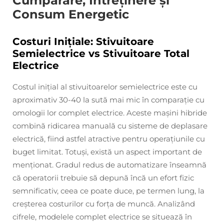
Cumpărare, Întreținere și
Consum Energetic
Costuri Inițiale: Stivuitoare
Semielectrice vs Stivuitoare Total
Electrice
Costul inițial al stivuitoarelor semielectrice este cu
aproximativ 30-40 la sută mai mic în comparație cu
omologii lor complet electrice. Aceste mașini hibride
combină ridicarea manuală cu sisteme de deplasare
electrică, fiind astfel atractive pentru operațiunile cu
buget limitat. Totuși, există un aspect important de
menționat. Gradul redus de automatizare înseamnă
că operatorii trebuie să depună încă un efort fizic
semnificativ, ceea ce poate duce, pe termen lung, la
creșterea costurilor cu forța de muncă. Analizând
cifrele, modelele complet electrice se situează în