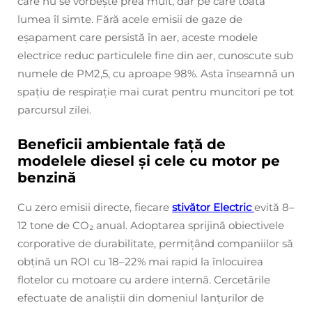
care nu se vorbește prea mult, dar pe care toată
lumea îl simte. Fără acele emisii de gaze de
eșapament care persistă în aer, aceste modele
electrice reduc particulele fine din aer, cunoscute sub
numele de PM2,5, cu aproape 98%. Asta înseamnă un
spațiu de respirație mai curat pentru muncitori pe tot
parcursul zilei.
Beneficii ambientale față de
modelele diesel și cele cu motor pe
benzină
Cu zero emisii directe, fiecare
stivător Electric
evită 8–
12 tone de CO₂ anual. Adoptarea sprijină obiectivele
corporative de durabilitate, permițând companiilor să
obțină un ROI cu 18–22% mai rapid la înlocuirea
flotelor cu motoare cu ardere internă. Cercetările
efectuate de analiștii din domeniul lanțurilor de