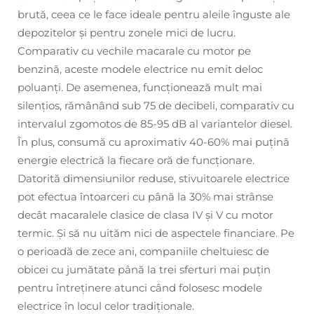
brută, ceea ce le face ideale pentru aleile înguste ale
depozitelor și pentru zonele mici de lucru.
Comparativ cu vechile macarale cu motor pe
benzină, aceste modele electrice nu emit deloc
poluanți. De asemenea, funcționează mult mai
silențios, rămânând sub 75 de decibeli, comparativ cu
intervalul zgomotos de 85-95 dB al variantelor diesel.
În plus, consumă cu aproximativ 40-60% mai puțină
energie electrică la fiecare oră de funcționare.
Datorită dimensiunilor reduse, stivuitoarele electrice
pot efectua întoarceri cu până la 30% mai strânse
decât macaralele clasice de clasa IV și V cu motor
termic. Și să nu uităm nici de aspectele financiare. Pe
o perioadă de zece ani, companiile cheltuiesc de
obicei cu jumătate până la trei sferturi mai puțin
pentru întreținere atunci când folosesc modele
electrice în locul celor tradiționale.