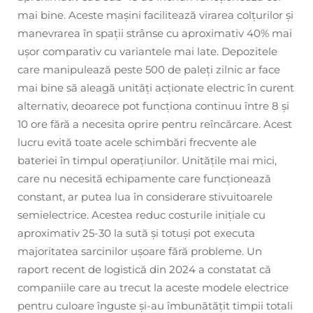
mai bine. Aceste mașini facilitează virarea colțurilor și
manevrarea în spații strânse cu aproximativ 40% mai
ușor comparativ cu variantele mai late. Depozitele
care manipulează peste 500 de paleți zilnic ar face
mai bine să aleagă unități acționate electric în curent
alternativ, deoarece pot funcționa continuu între 8 și
10 ore fără a necesita oprire pentru reîncărcare. Acest
lucru evită toate acele schimbări frecvente ale
bateriei în timpul operațiunilor. Unitățile mai mici,
care nu necesită echipamente care funcționează
constant, ar putea lua în considerare stivuitoarele
semielectrice. Acestea reduc costurile inițiale cu
aproximativ 25-30 la sută și totuși pot executa
majoritatea sarcinilor ușoare fără probleme. Un
raport recent de logistică din 2024 a constatat că
companiile care au trecut la aceste modele electrice
pentru culoare înguste și-au îmbunătățit timpii totali