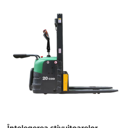
Înțelegerea stivuitoarelor