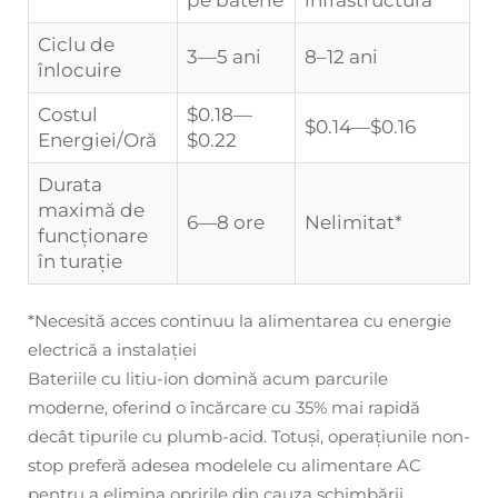
pe baterie
infrastructură
Ciclu de
3—5 ani
8–12 ani
înlocuire
Costul
$0.18—
$0.14—$0.16
Energiei/Oră
$0.22
Durata
maximă de
6—8 ore
Nelimitat*
funcționare
în turație
*Necesită acces continuu la alimentarea cu energie
electrică a instalației
Bateriile cu litiu-ion domină acum parcurile
moderne, oferind o încărcare cu 35% mai rapidă
decât tipurile cu plumb-acid. Totuși, operațiunile non-
stop preferă adesea modelele cu alimentare AC
pentru a elimina opririle din cauza schimbării