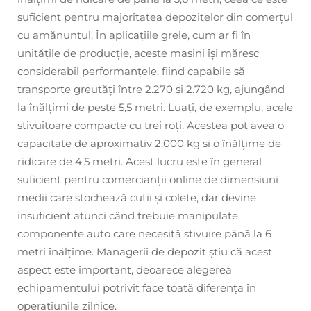
suficient pentru majoritatea depozitelor din comerțul
cu amănuntul. În aplicațiile grele, cum ar fi în
unitățile de producție, aceste mașini își măresc
considerabil performanțele, fiind capabile să
transporte greutăți între 2.270 și 2.720 kg, ajungând
la înălțimi de peste 5,5 metri. Luați, de exemplu, acele
stivuitoare compacte cu trei roți. Acestea pot avea o
capacitate de aproximativ 2.000 kg și o înălțime de
ridicare de 4,5 metri. Acest lucru este în general
suficient pentru comercianții online de dimensiuni
medii care stochează cutii și colete, dar devine
insuficient atunci când trebuie manipulate
componente auto care necesită stivuire până la 6
metri înălțime. Managerii de depozit știu că acest
aspect este important, deoarece alegerea
echipamentului potrivit face toată diferența în
operațiunile zilnice.