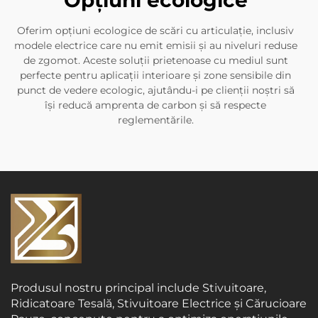
Opțiuni ecologice
Oferim opțiuni ecologice de scări cu articulație, inclusiv
modele electrice care nu emit emisii și au niveluri reduse
de zgomot. Aceste soluții prietenoase cu mediul sunt
perfecte pentru aplicații interioare și zone sensibile din
punct de vedere ecologic, ajutându-i pe clienții noștri să
își reducă amprenta de carbon și să respecte
reglementările.
Produsul nostru principal include Stivuitoare,
Ridicatoare Tesală, Stivuitoare Electrice și Cărucioare