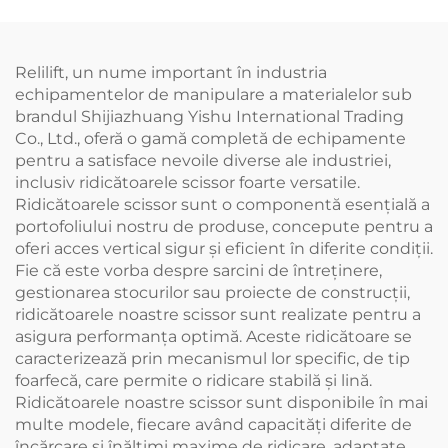
Relilift, un nume important în industria
echipamentelor de manipulare a materialelor sub
brandul Shijiazhuang Yishu International Trading
Co., Ltd., oferă o gamă completă de echipamente
pentru a satisface nevoile diverse ale industriei,
inclusiv ridicătoarele scissor foarte versatile.
Ridicătoarele scissor sunt o componentă esențială a
portofoliului nostru de produse, concepute pentru a
oferi acces vertical sigur și eficient în diferite condiții.
Fie că este vorba despre sarcini de întreținere,
gestionarea stocurilor sau proiecte de construcții,
ridicătoarele noastre scissor sunt realizate pentru a
asigura performanța optimă. Aceste ridicătoare se
caracterizează prin mecanismul lor specific, de tip
foarfecă, care permite o ridicare stabilă și lină.
Ridicătoarele noastre scissor sunt disponibile în mai
multe modele, fiecare având capacități diferite de
încărcare și înălțimi maxime de ridicare, adaptate