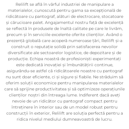
Relilift se află în vârful industriei de manipulare a
materialelor, cunoscută pentru gama sa excepțională de
ridicătoare cu pantograf, alături de electrocare, stocatoare
și cărucioare palet. Angajamentul nostru față de excelență
se reflectă în produsele de înaltă calitate pe care le livrăm,
precum și în serviciile excelente oferite clienților. Având o
prezență globală care acoperă numeroase țări, Relilift și-a
construit o reputație solidă prin satisfacerea nevoilor
diversificate ale sectoarelor logistice, de depozitare și de
producție. Echipa noastră de profesioniști experimentați
este dedicată inovației și îmbunătățirii continue,
asigurându-se astfel că ridicătoarele noastre cu pantograf
nu sunt doar eficiente, ci și sigure și fiabile. Ne străduim să
oferim soluții economice pentru manipularea materialelor
care să sprijine productivitatea și să optimizeze operațiunile
clienților noștri din întreaga lume. Indiferent dacă aveți
nevoie de un ridicător cu pantograf compact pentru
întreținere în interior sau de un model robust pentru
construcții în exterior, Relilift are soluția perfectă pentru a
ridica nivelul mediului dumneavoastră de lucru.