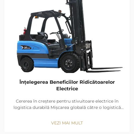
Înțelegerea Beneficiilor Ridicătoarelor
Electrice
Cererea în creștere pentru stivuitoare electrice în
logistica durabilă Mișcarea globală către o logistică
cu emisii zero, care conduce la vânzări de stivuitoare
electrice cu 67% mai rapide față de ICE până în 2030:
VEZI MAI MULT
Cercetarea de piață Fairfield (2024)