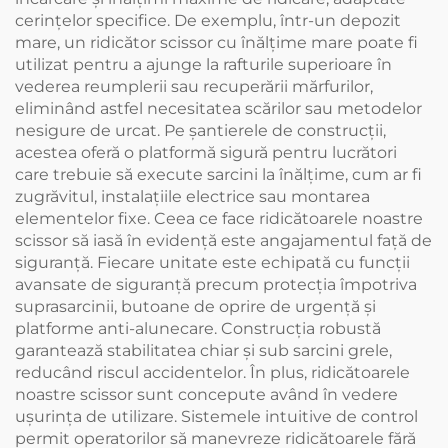
cerințelor specifice. De exemplu, într-un depozit
mare, un ridicător scissor cu înălțime mare poate fi
utilizat pentru a ajunge la rafturile superioare în
vederea reumplerii sau recuperării mărfurilor,
eliminând astfel necesitatea scărilor sau metodelor
nesigure de urcat. Pe șantierele de construcții,
acestea oferă o platformă sigură pentru lucrători
care trebuie să execute sarcini la înălțime, cum ar fi
zugrăvitul, instalațiile electrice sau montarea
elementelor fixe. Ceea ce face ridicătoarele noastre
scissor să iasă în evidență este angajamentul față de
siguranță. Fiecare unitate este echipată cu funcții
avansate de siguranță precum protecția împotriva
suprasarcinii, butoane de oprire de urgență și
platforme anti-alunecare. Construcția robustă
garantează stabilitatea chiar și sub sarcini grele,
reducând riscul accidentelor. În plus, ridicătoarele
noastre scissor sunt concepute având în vedere
ușurința de utilizare. Sistemele intuitive de control
permit operatorilor să manevreze ridicătoarele fără