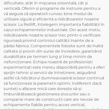
dificultate, atât în mișcarea orizontală, cât și
verticală. Oferim și programe de instruire pentru a
vă asigura că operatorii cunosc bine modul de
utilizare sigură și eficientă a ridicătoarelor noastre
scissor. La Relilift, înțelegem importanța fiabilității în
cazul echipamentelor industriale. Din acest motiv,
ridicătoarele noastre scissor trec printr-o verificare
riguroasă privind controlul calității înainte de a
părăsi fabrica. Componentele folosite sunt de înaltă
calitate și provin din surse de încredere, garantând
durabilitate pe termen lung și timp minim de
nefuncționare. Echipa noastră de profesioniști
experimentați este mereu disponibilă pentru a oferi
sprijin tehnic și servicii de întreținere, asigurând
astfel că ridicătorul dumneavoastră scissor continuă
să funcționeze la parametri optimi. Indiferent dacă
sunteți o afacere mică care dorește să-și
îmbunătățească gestionarea stocurilor sau o
companie mare de construcții care are nevoie de
echipamente fiabile pentru acces vertical,