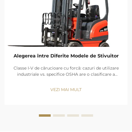
Alegerea între Diferite Modele de Stivuitor
Classe I-V de cărucioare cu forcă: cazuri de utilizare
industriale vs. specifice OSHA are o clasificare a
cărucioarelor cu forcă în cinci clase de surse de
energie și design și clase. Beneficiile emisiilor zero, şi
VEZI MAI MULT
precizia de mişcare păstra Clasa I (camion cu şofer
electric...