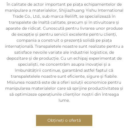
În calitate de actor important pe piața echipamentelor de
manipulare a materialelor, Shijiazhuang Yishu International
Trade Co., Ltd., sub marca Relilift, se specializează în
transpalete de înaltă calitate, precum și în stivuitoare și
aparatе de ridicat. Cunoscută pentru livrarea unor produse
de excepție și pentru servicii excelente pentru clienți,
compania a construit o prezență solidă pe piața
internațională. Transpaletele noastre sunt realizate pentru a
satisface nevoile variate ale industriei logistice, de
depozitare și de producție. Cu un echipaj experimentat de
specialiști, ne concentrăm asupra inovației și a
îmbunătățirii continue, garantând astfel faptul că
transpaletelele noastre sunt eficiente, sigure și fiabile.
Misiunea noastră este de a oferi soluții economice pentru
manipularea materialelor care să sprijine productivitatea și
să optimizeze operațiunile clienților noștri din întreaga
lume.
Obțineți o ofertă