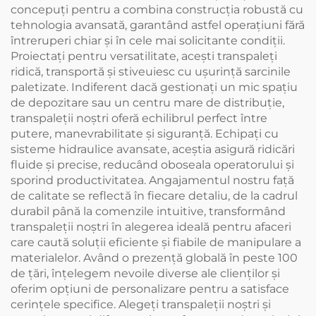
concepuți pentru a combina construcția robustă cu
tehnologia avansată, garantând astfel operațiuni fără
întreruperi chiar și în cele mai solicitante condiții.
Proiectați pentru versatilitate, acești transpaleți
ridică, transportă și stiveuiesc cu ușurință sarcinile
paletizate. Indiferent dacă gestionați un mic spațiu
de depozitare sau un centru mare de distribuție,
transpaleții noștri oferă echilibrul perfect între
putere, manevrabilitate și siguranță. Echipați cu
sisteme hidraulice avansate, aceștia asigură ridicări
fluide și precise, reducând oboseala operatorului și
sporind productivitatea. Angajamentul nostru față
de calitate se reflectă în fiecare detaliu, de la cadrul
durabil până la comenzile intuitive, transformând
transpaleții noștri în alegerea ideală pentru afaceri
care caută soluții eficiente și fiabile de manipulare a
materialelor. Având o prezență globală în peste 100
de țări, înțelegem nevoile diverse ale clienților și
oferim opțiuni de personalizare pentru a satisface
cerințele specifice. Alegeți transpaleții noștri și