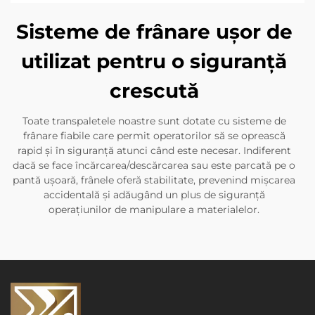
Sisteme de frânare ușor de
utilizat pentru o siguranță
crescută
Toate transpaletele noastre sunt dotate cu sisteme de
frânare fiabile care permit operatorilor să se oprească
rapid și în siguranță atunci când este necesar. Indiferent
dacă se face încărcarea/descărcarea sau este parcată pe o
pantă ușoară, frânele oferă stabilitate, prevenind mișcarea
accidentală și adăugând un plus de siguranță
operațiunilor de manipulare a materialelor.