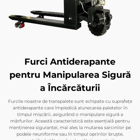
Furci Antiderapante
pentru Manipularea Sigură
a Încărcăturii
Furcile noastre de transpalete sunt echipate cu suprafețe
antiderapante care împiedică alunecarea paletelor în
timpul mișcării, asigurând o manipulare sigură a
mărfurilor. Această caracteristică este esențială pentru
menținerea siguranței, mai ales la mutarea sarcinilor pe
podele neuniforme sau în timpul opririlor bruște,