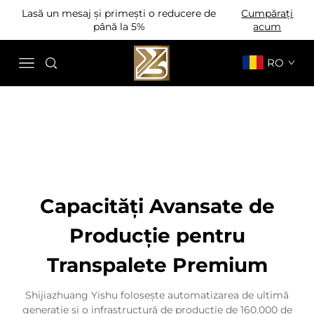
Lasă un mesaj și primești o reducere de
Cumpărați
până la 5%
acum
RO
Capacități Avansate de
Producție pentru
Transpalete Premium
Shijiazhuang Yishu folosește automatizarea de ultimă
generație și o infrastructură de producție de 160.000 de