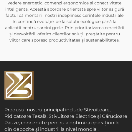
vedere energetic, comenzi ergonomice și conectivitate
inteligentă. Această abordare orientată spre viitor asigură
faptul că montanii noștri îndeplinesc cerințele industriale
în continuă evoluție, de la soluții ecologice până la
aplicații pentru sarcini grele. Prin prioritarizarea cercetării
și dezvoltării, oferim clienților soluții pregătite pentru
viitor care sporesc productivitatea și sustenabilitatea.
Produsul nostru principal include Stivuitoare,
Ridicatoare Tesală, Stivuitoare Electrice și Cărucioare
Pauze, concepute pentru a optimiza operațiunile
din depozite și industrii la nivel mondial.