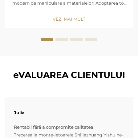
modern de manipulare a materialelor: Adoptarea tot
mai frecventă a transpaletei electrice în depozite.
Industria depozitelor asistă în prezent la o tranziție
VEZI MAI MULT
majoră către transpaletele electrice. Companiile
doresc ca lucrurile să se miște...
eVALUAREA CLIENTULUI
Julia
Rentabil fără a compromite calitatea
Trecerea la monte-letoarele Shijiazhuang Yishu ne-