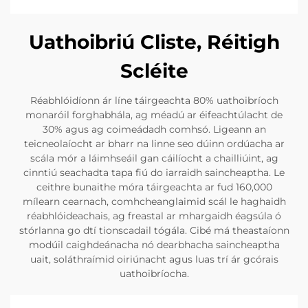
Uathoibriú Cliste, Réitigh
Scléite
Réabhlóidíonn ár líne táirgeachta 80% uathoibríoch
monaróil forghabhála, ag méadú ar éifeachtúlacht de
30% agus ag coimeádadh comhsó. Ligeann an
teicneolaíocht ar bharr na linne seo dúinn ordúacha ar
scála mór a láimhseáil gan cáilíocht a chailliúint, ag
cinntiú seachadta tapa fiú do iarraidh saincheaptha. Le
ceithre bunaithe móra táirgeachta ar fud 160,000
mílearn cearnach, comhcheanglaimid scál le haghaidh
réabhlóideachais, ag freastal ar mhargaidh éagsúla ó
stórlanna go dtí tionscadail tógála. Cibé má theastaíonn
modúil caighdeánacha nó dearbhacha saincheaptha
uait, soláthraímid oiriúnacht agus luas trí ár gcórais
uathoibríocha.