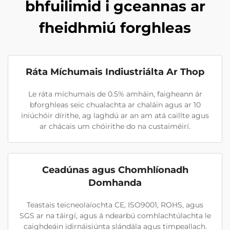
bhfuilimid i gceannas ar
fheidhmiú forghleas
Ráta Míchumais Indiustriálta Ar Thop
Le ráta míchumais de 0.5% amháin, faigheann ár
bforghleas seic chualachta ar chaláin agus ar 10
iniúchóir dírithe, ag laghdú ar an am atá caillte agus
ar chácais um chóirithe do na custaiméirí.
Ceadúnas agus Chomhlíonadh
Domhanda
Teastais teicneolaíochta CE, ISO9001, ROHS, agus
SGS ar na táirgí, agus á ndearbú comhlachtúlachta le
caighdeáin idirnáisiúnta slándála agus timpeallach.