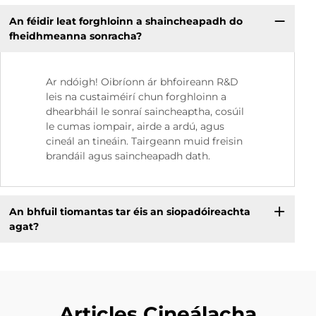
An féidir leat forghloinn a shaincheapadh do
fheidhmeanna sonracha?
Ar ndóigh! Oibríonn ár bhfoireann R&D
leis na custaiméirí chun forghloinn a
dhearbháil le sonraí saincheaptha, cosúil
le cumas iompair, airde a ardú, agus
cineál an tineáin. Tairgeann muid freisin
brandáil agus saincheapadh dath.
An bhfuil tiomantas tar éis an siopadóireachta
agat?
Articles Cineálacha