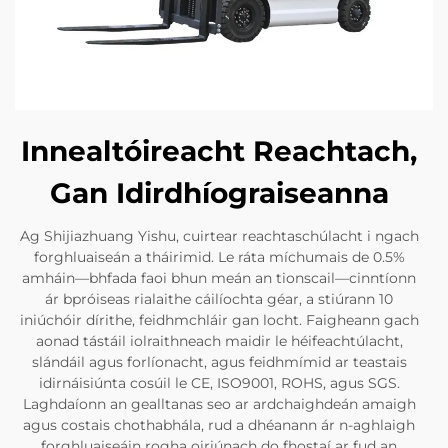
Innealtóireacht Reachtach,
Gan Idirdhíograiseanna
Ag Shijiazhuang Yishu, cuirtear reachtaschúlacht i ngach
forghluaiseán a tháirimid. Le ráta míchumais de 0.5%
amháin—bhfada faoi bhun meán an tionscail—cinntíonn
ár bpróiseas rialaithe cáilíochta géar, a stiúrann 10
iniúchóir dírithe, feidhmchláir gan locht. Faigheann gach
aonad tástáil iolraithneach maidir le héifeachtúlacht,
slándáil agus forlíonacht, agus feidhmímid ar teastais
idirnáisiúnta cosúil le CE, ISO9001, ROHS, agus SGS.
Laghdaíonn an gealltanas seo ar ardchaighdeán amaigh
agus costais chothabhála, rud a dhéanann ár n-aghlaigh
forghluaiseáin rogha oiriúnach do fhostaí ar fud an