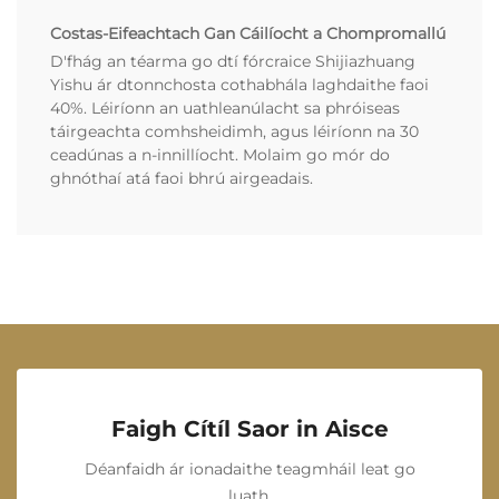
Costas-Eifeachtach Gan Cáilíocht a Chompromallú
D'fhág an téarma go dtí fórcraice Shijiazhuang
Yishu ár dtonnchosta cothabhála laghdaithe faoi
40%. Léiríonn an uathleanúlacht sa phróiseas
táirgeachta comhsheidimh, agus léiríonn na 30
ceadúnas a n-innillíocht. Molaim go mór do
ghnóthaí atá faoi bhrú airgeadais.
Faigh Cítíl Saor in Aisce
Déanfaidh ár ionadaithe teagmháil leat go
luath.