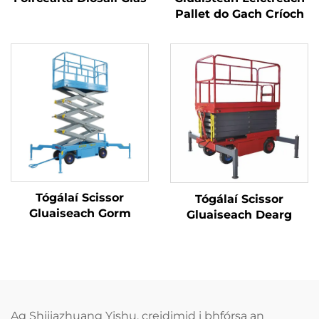
Pallet do Gach Críoch
Tógálaí Scissor
Tógálaí Scissor
Gluaiseach Gorm
Gluaiseach Dearg
Ag Shijiazhuang Yishu, creidimid i bhfórsa an