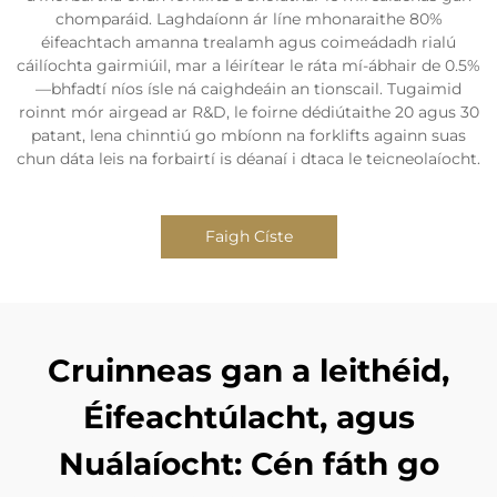
chomparáid. Laghdaíonn ár líne mhonaraithe 80%
éifeachtach amanna trealamh agus coimeádadh rialú
cáilíochta gairmiúil, mar a léirítear le ráta mí-ábhair de 0.5%
—bhfadtí níos ísle ná caighdeáin an tionscail. Tugaimid
roinnt mór airgead ar R&D, le foirne dédiútaithe 20 agus 30
patant, lena chinntiú go mbíonn na forklifts againn suas
chun dáta leis na forbairtí is déanaí i dtaca le teicneolaíocht.
Faigh Císte
Cruinneas gan a leithéid,
Éifeachtúlacht, agus
Nuálaíocht: Cén fáth go