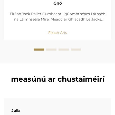
Gnó
Éirí an Jack Pallet Cumhacht i gComhthéacs Lárnach
na Láimhseála Míre: Méadú ar Ghlacadh Le Jacks
Pallet Leictreach i dTaiscí Tá tionscal na dtaiscí ag fáil
bogadh mór i dtreo jackanna pallet cumhachtaithe
Féach Arís
inniu. Ag iarraidh na cuideachtaí rudaí a bhogadh...
measúnú ar chustaiméirí
Julia