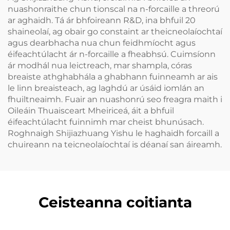
nuashonraithe chun tionscal na n-forcaille a threorú
ar aghaidh. Tá ár bhfoireann R&D, ina bhfuil 20
shaineolaí, ag obair go constaint ar theicneolaíochtaí
agus dearbhacha nua chun feidhmíocht agus
éifeachtúlacht ár n-forcaille a fheabhsú. Cuimsíonn
ár modhál nua leictreach, mar shampla, córas
breaiste athghabhála a ghabhann fuinneamh ar ais
le linn breaisteach, ag laghdú ar úsáid iomlán an
fhuiltneaimh. Fuair an nuashonrú seo freagra maith i
Oileáin Thuaisceart Mheiriceá, áit a bhfuil
éifeachtúlacht fuinnimh mar cheist bhunúsach.
Roghnaigh Shijiazhuang Yishu le haghaidh forcaill a
chuireann na teicneolaíochtaí is déanaí san áireamh.
Ceisteanna coitianta