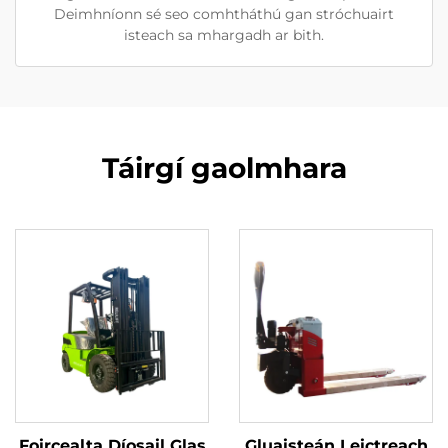
Deimhníonn sé seo comhtháthú gan stróchuairt
isteach sa mhargadh ar bith.
Táirgí gaolmhara
Foircealta Díosail Glas
Gluaisteán Leictreach