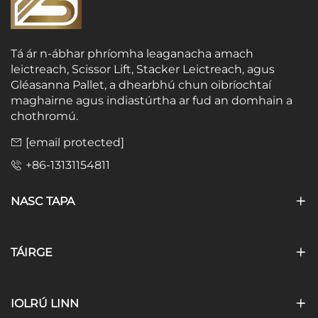
Tá ár n-ábhar phríomha leaganacha amach
leictreach, Scissor Lift, Stacker Leictreach, agus
Gléasanna Pallet, a dhearbhú chun oibríochtaí
maghairne agus indiastúrtha ar fud an domhain a
chothromú.
[email protected]
+86-13131154811
NASC TAPA
TÁIRGE
IOLRÚ LINN