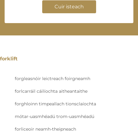
Cuir isteach
forklift
forgleasnóir leictreach foirgneamh
forlcarráil cáilíochta aitheantaithe
forghloinn timpeallach tionsclaíochta
mótar-uasmhéadú trom-uasmhéadú
forliceoir neamh-theipneach