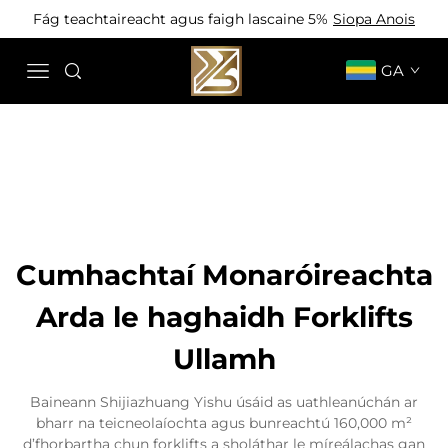
Fág teachtaireacht agus faigh lascaine 5%
Siopa Anois
GA
Cumhachtaí Monaróireachta
Arda le haghaidh Forklifts
Ullamh
Baineann Shijiazhuang Yishu úsáid as uathleanúchán ar
bharr na teicneolaíochta agus bunreachtú 160,000 m²
d’fhorbartha chun forklifts a sholáthar le míreálachas gan