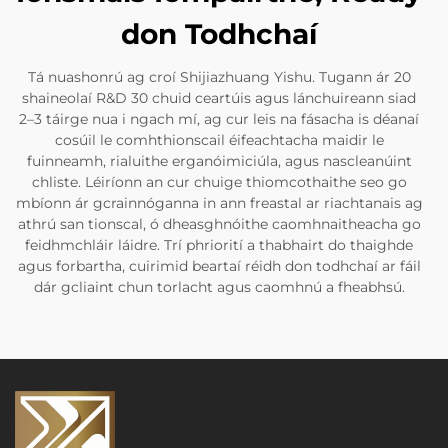
don Todhchaí
Tá nuashonrú ag croí Shijiazhuang Yishu. Tugann ár 20
shaineolaí R&D 30 chuid ceartúis agus lánchuireann siad
2–3 táirge nua i ngach mí, ag cur leis na fásacha is déanaí
cosúil le comhthionscail éifeachtacha maidir le
fuinneamh, rialuithe erganóimiciúla, agus nascleanúint
chliste. Léiríonn an cur chuige thiomcothaithe seo go
mbíonn ár gcrainnóganna in ann freastal ar riachtanais ag
athrú san tionscal, ó dheasghnóithe caomhnaitheacha go
feidhmchláir láidre. Trí phriorití a thabhairt do thaighde
agus forbartha, cuirimid beartaí réidh don todhchaí ar fáil
dár gcliaint chun torlacht agus caomhnú a fheabhsú.