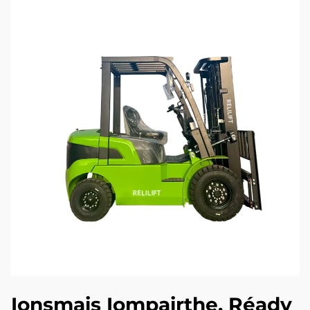
Ionsmais Iompairthe, Réady