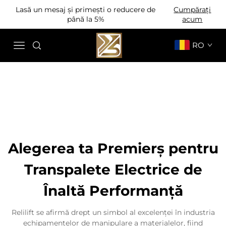
Lasă un mesaj și primești o reducere de
Cumpărați
până la 5%
acum
RO
Alegerea ta Premierș pentru
Transpalete Electrice de
Înaltă Performanță
Relilift se afirmă drept un simbol al excelenței în industria
echipamentelor de manipulare a materialelor, fiind