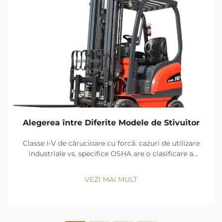
Alegerea între Diferite Modele de Stivuitor
Classe I-V de cărucioare cu forcă: cazuri de utilizare
industriale vs. specifice OSHA are o clasificare a
cărucioarelor cu forcă în cinci clase de surse de
energie și design și clase. Beneficiile emisiilor zero, şi
VEZI MAI MULT
precizia de mişcare păstra Clasa I (camion cu şofer
electric...