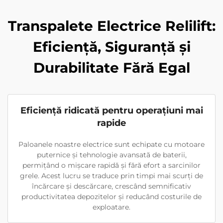
Transpalete Electrice Relilift:
Eficiență, Siguranță și
Durabilitate Fără Egal
Eficiență ridicată pentru operațiuni mai
rapide
Paloanele noastre electrice sunt echipate cu motoare
puternice și tehnologie avansată de baterii,
permițând o mișcare rapidă și fără efort a sarcinilor
grele. Acest lucru se traduce prin timpi mai scurți de
încărcare și descărcare, crescând semnificativ
productivitatea depozitelor și reducând costurile de
exploatare.