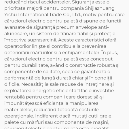
reducând riscul accidentelor. Siguranța este o
prioritate majoră pentru compania Shijiazhuang
Yishu International Trade Co., Ltd., motiv pentru care
căruciorul electric pentru paletă dispune de funcții
avansate de siguranță precum anvelope anti-
alunecare, un sistem de frânare fiabil și protecție
împotriva suprasarcinii. Aceste caracteristici oferă
operatorilor liniște și contribuie la prevenirea
deteriorării mărfurilor și a echipamentelor. În plus,
căruciorul electric pentru paletă este conceput
pentru durabilitate, având o construcție robustă și
componente de calitate, ceea ce garantează o
performanță de lungă durată chiar și în condiții
dificile. Necesitățile sale reduse de întreținere și
exploatarea energetic eficientă îl fac o investiție
rentabilă pentru companii care doresc să-și
îmbunătățească eficiența la manipularea
materialelor, reducând totodată costurile
operaționale. Indiferent dacă mutați cutii grele,
palete cu mărfuri sau componente de mașini,
căruciorul electric pentru paletă este pregătit