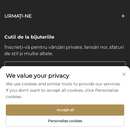
URMAȚI-NE
Cutii de la bijuteriile
Înscrieți-vă pentru vânzări private, lansări noi, sfaturi
de stil și multe altele.
Email-ul tau
We value your privacy
We use cookies and similar tools to provide our services.
Subscribe
If you don't want to accept all cookies, click Personalize
cookies.
Accept all
Copyright © 2025 by Shijiazhuang Yishu International Trade
Personalize cookies
Co., Ltd. -
Politica de confidențialitate