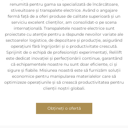
renumită pentru gama sa specializată de încărcătoare,
stiveuitoare și transpalete electrice. Având o angajare
fermă față de a oferi produse de calitate superioară și un
serviciu excelent clienților, am consolidat-o pe scena
internațională. Transpaletele noastre electrice sunt
proiectate cu atenție pentru a răspunde nevoilor variate ale
sectoarelor logistice, de depozitare și producție, asigurând
operațiuni fără îngrijorări și o productivitate crescută.
Sprijinit de o echipă de profesioniști experimentați, Relilift
este dedicat inovației și perfecționării continue, garantând
că echipamentele noastre nu sunt doar eficiente, ci și
sigure și fiabile. Misiunea noastră este să furnizăm soluții
economice pentru manipularea materialelor care să
optimizeze operațiunile și să crească productivitatea pentru
clienții noștri globali.
Obțineți o ofertă