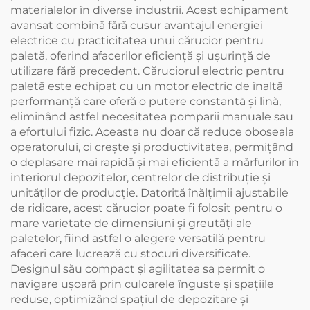
materialelor în diverse industrii. Acest echipament
avansat combină fără cusur avantajul energiei
electrice cu practicitatea unui cărucior pentru
paletă, oferind afacerilor eficiență și ușurință de
utilizare fără precedent. Căruciorul electric pentru
paletă este echipat cu un motor electric de înaltă
performanță care oferă o putere constantă și lină,
eliminând astfel necesitatea pomparii manuale sau
a efortului fizic. Aceasta nu doar că reduce oboseala
operatorului, ci crește și productivitatea, permițând
o deplasare mai rapidă și mai eficientă a mărfurilor în
interiorul depozitelor, centrelor de distribuție și
unităților de producție. Datorită înălțimii ajustabile
de ridicare, acest cărucior poate fi folosit pentru o
mare varietate de dimensiuni și greutăți ale
paletelor, fiind astfel o alegere versatilă pentru
afaceri care lucrează cu stocuri diversificate.
Designul său compact și agilitatea sa permit o
navigare ușoară prin culoarele înguste și spațiile
reduse, optimizând spațiul de depozitare și