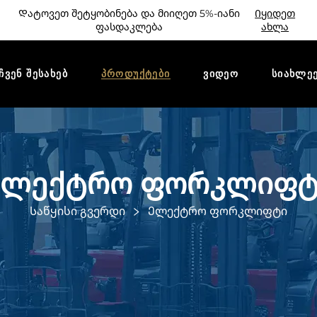
Დატოვეთ შეტყობინება და მიიღეთ 5%-იანი
Იყიდეთ
ფასდაკლება
ახლა
ᲩᲕᲔᲜ ᲨᲔᲡᲐᲮᲔᲑ
ᲞᲠᲝᲓᲣᲥᲢᲔᲑᲘ
ᲕᲘᲓᲔᲝ
ᲡᲘᲐᲮᲚᲔ
Ელექტრო ფორკლიფტ
Საწყისი გვერდი
Ელექტრო ფორკლიფტი