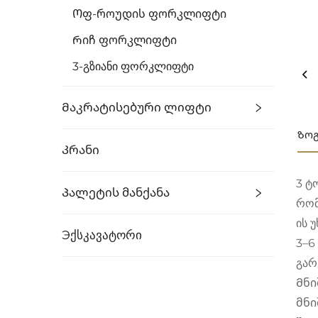
Ოფ-Როუდის Ფორკლიფტი
Რიჩ Ფორკლიფტი
3-Გზიანი Ფორკლიფტი
Მაკრატისებური Ლიფტი
Ზო
Კრანი
3 ტ
Პალეტის Მანქანა
რომ
ის 
Эქსკავატორი
3–6
გარ
Მნი
მნი