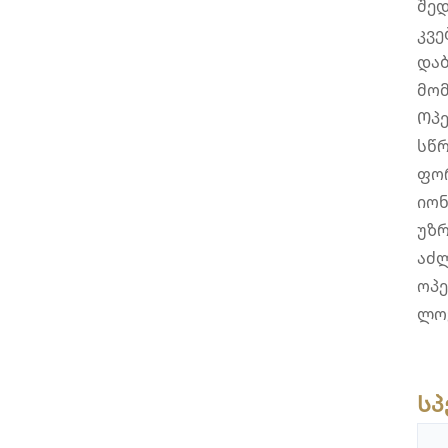
შედ
კვე
დაბ
მომ
Ოპე
სწრ
ფო
იონ
უზრ
აძლ
ოპე
ლოჯ
Სპ