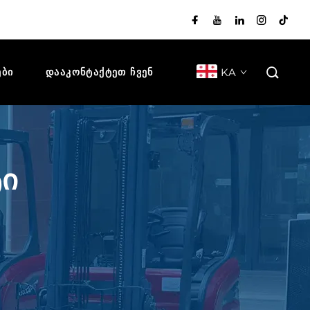
KA
ᲔᲑᲘ
ᲓᲐᲐᲙᲝᲜᲢᲐᲥᲢᲔᲗ ᲩᲕᲔᲜ
ი