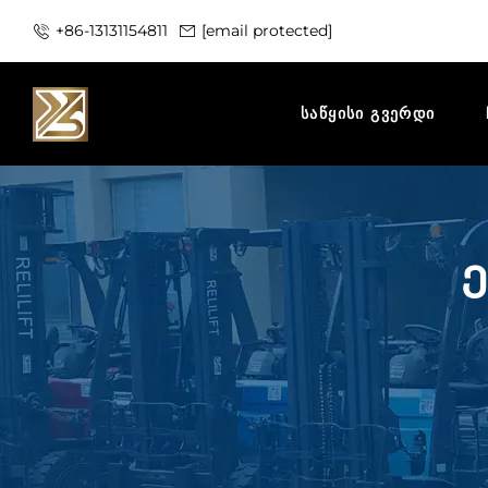
+86-13131154811
[email protected]
ᲡᲐᲬᲧᲘᲡᲘ ᲒᲕᲔᲠᲓᲘ