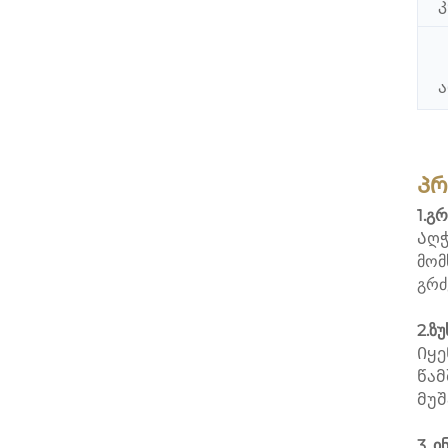
Პრ
1.გ
Აღჭ
მომ
გრძ
2.ზ
Იყე
წამ
მუშ
3. 