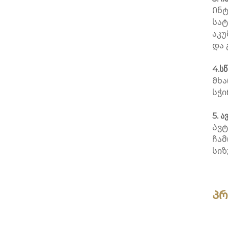
Ინტ
სატ
აკუ
და 
4.ს
Მხა
სჭი
5. 
Ავტ
ჩამ
სიზ
Პრ