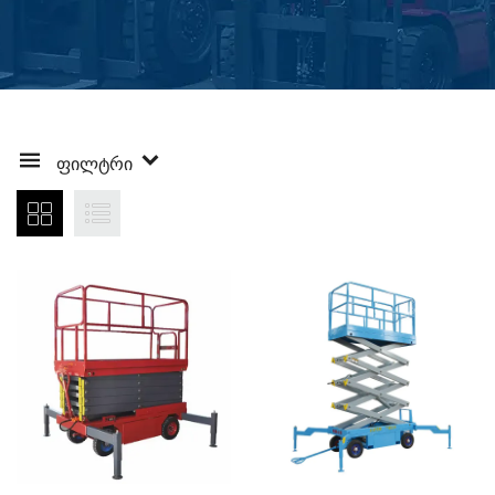
ᲤᲘᲚᲢᲠᲘ