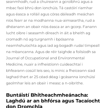
seanmhodh, rud a chuireann a gcroíbhrú agus a
mbac faoi bhrú don ionchúis. Tá castóirí riamhar
agus éasca a rolláil agus córas dáileadh meáchan
níos fearr ar na modhanna nua-aimseartha, rud a
dhéanann an obair níos éasca ar an gcorp. Fanann
lucht oibre i seasamh díreach in áit a bheith ag
cromadh nó ag turgnamh i bpósanna
neamhshuíochta agus iad ag bogadh rudaí timpeall
na mbancanna. Agus de réir taighde a foilsíodh sa
Journal of Occupational and Environmental
Medicine, nuair a infheistíonn cuideachtaí i
bhfearann cosúil leis seo, is minic a fheiceann siad
laghad thart ar 25 céad déag i gcásanna ionchúisí
gaolmhar leis an obair i measc a n-oibrithe.
Buntáistí Bhitheachmheánacha:
Laghdú ar an bhfórsa agus Tacaíocht
don Dromchla