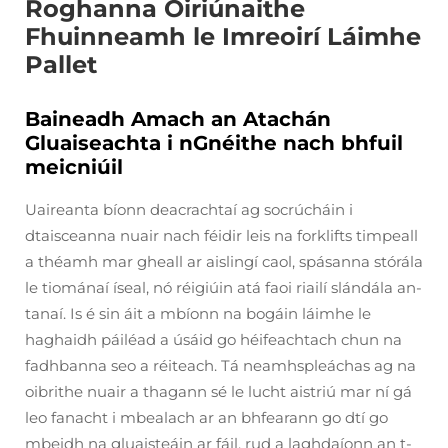
Roghanna Oiriúnaithe
Fhuinneamh le Imreoirí Láimhe
Pallet
Baineadh Amach an Atachán
Gluaiseachta i nGnéithe nach bhfuil
meicniúil
Uaireanta bíonn deacrachtaí ag socrúcháin i
dtaisceanna nuair nach féidir leis na forklifts timpeall
a théamh mar gheall ar aislingí caol, spásanna stórála
le tiománaí íseal, nó réigiúin atá faoi riailí slándála an-
tanaí. Is é sin áit a mbíonn na bogáin láimhe le
haghaidh páiléad a úsáid go héifeachtach chun na
fadhbanna seo a réiteach. Tá neamhspleáchas ag na
oibrithe nuair a thagann sé le lucht aistriú mar ní gá
leo fanacht i mbealach ar an bhfearann go dtí go
mbeidh na gluaisteáin ar fáil, rud a laghdaíonn an t-