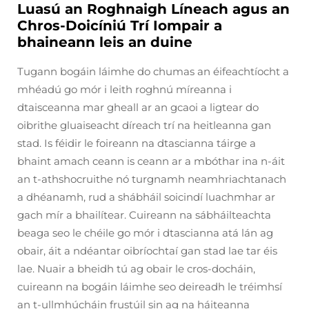
Luasú an Roghnaigh Líneach agus an
Chros-Doicíniú Trí Iompair a
bhaineann leis an duine
Tugann bogáin láimhe do chumas an éifeachtíocht a
mhéadú go mór i leith roghnú míreanna i
dtaisceanna mar gheall ar an gcaoi a ligtear do
oibrithe gluaiseacht díreach trí na heitleanna gan
stad. Is féidir le foireann na dtascianna táirge a
bhaint amach ceann is ceann ar a mbóthar ina n-áit
an t-athshocruithe nó turgnamh neamhriachtanach
a dhéanamh, rud a shábháil soicindí luachmhar ar
gach mír a bhailítear. Cuireann na sábháilteachta
beaga seo le chéile go mór i dtascianna atá lán ag
obair, áit a ndéantar oibríochtaí gan stad lae tar éis
lae. Nuair a bheidh tú ag obair le cros-docháin,
cuireann na bogáin láimhe seo deireadh le tréimhsí
an t-ullmhúcháin frustúil sin ag na háiteanna