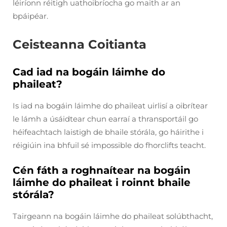
léiríonn réitigh uathoibríocha go maith ar an
bpáipéar.
Ceisteanna Coitianta
Cad iad na bogáin láimhe do
phaileat?
Is iad na bogáin láimhe do phaileat uirlisí a oibrítear
le lámh a úsáidtear chun earraí a thransportáil go
héifeachtach laistigh de bhaile stórála, go háirithe i
réigiúin ina bhfuil sé impossible do fhorclifts teacht.
Cén fáth a roghnaítear na bogáin
láimhe do phaileat i roinnt bhaile
stórála?
Tairgeann na bogáin láimhe do phaileat solúbthacht,