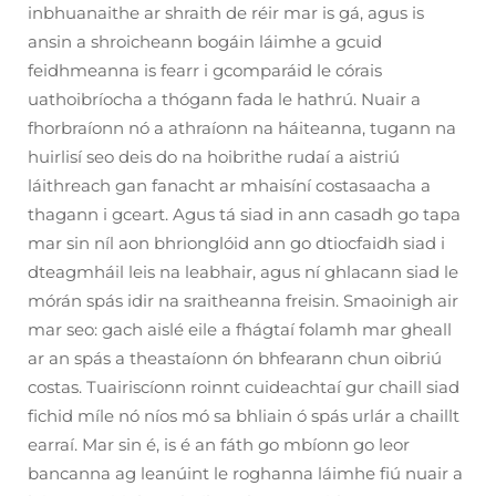
inbhuanaithe ar shraith de réir mar is gá, agus is
ansin a shroicheann bogáin láimhe a gcuid
feidhmeanna is fearr i gcomparáid le córais
uathoibríocha a thógann fada le hathrú. Nuair a
fhorbraíonn nó a athraíonn na háiteanna, tugann na
huirlisí seo deis do na hoibrithe rudaí a aistriú
láithreach gan fanacht ar mhaisíní costasaacha a
thagann i gceart. Agus tá siad in ann casadh go tapa
mar sin níl aon bhrionglóid ann go dtiocfaidh siad i
dteagmháil leis na leabhair, agus ní ghlacann siad le
mórán spás idir na sraitheanna freisin. Smaoinigh air
mar seo: gach aislé eile a fhágtaí folamh mar gheall
ar an spás a theastaíonn ón bhfearann chun oibriú
costas. Tuairiscíonn roinnt cuideachtaí gur chaill siad
fichid míle nó níos mó sa bhliain ó spás urlár a chaillt
earraí. Mar sin é, is é an fáth go mbíonn go leor
bancanna ag leanúint le roghanna láimhe fiú nuair a