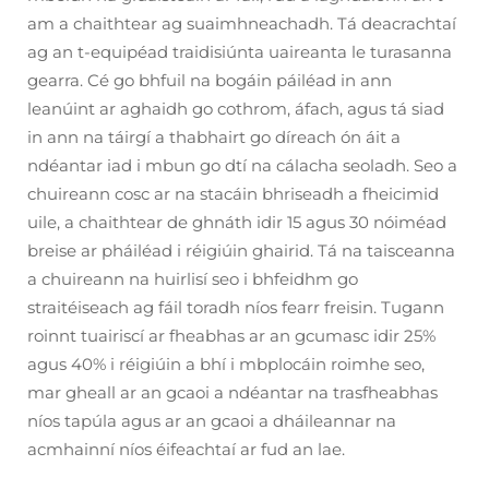
am a chaithtear ag suaimhneachadh. Tá deacrachtaí
ag an t-equipéad traidisiúnta uaireanta le turasanna
gearra. Cé go bhfuil na bogáin páiléad in ann
leanúint ar aghaidh go cothrom, áfach, agus tá siad
in ann na táirgí a thabhairt go díreach ón áit a
ndéantar iad i mbun go dtí na cálacha seoladh. Seo a
chuireann cosc ar na stacáin bhriseadh a fheicimid
uile, a chaithtear de ghnáth idir 15 agus 30 nóiméad
breise ar pháiléad i réigiúin ghairid. Tá na taisceanna
a chuireann na huirlisí seo i bhfeidhm go
straitéiseach ag fáil toradh níos fearr freisin. Tugann
roinnt tuairiscí ar fheabhas ar an gcumasc idir 25%
agus 40% i réigiúin a bhí i mbplocáin roimhe seo,
mar gheall ar an gcaoi a ndéantar na trasfheabhas
níos tapúla agus ar an gcaoi a dháileannar na
acmhainní níos éifeachtaí ar fud an lae.