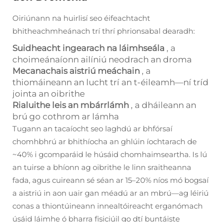
Oiriúnann na huirlisí seo éifeachtacht
bhitheachmheánach trí thrí phrionsabal dearadh:
Suidheacht ingearach na láimhseála
, a
choimeánaíonn ailíniú neodrach an droma
Mecanachais aistriú meáchain
, a
thiomáineann an lucht trí an t-éileamh—ní tríd
jointa an oibrithe
Rialuithe leis an mbárrlámh
, a dháileann an
brú go cothrom ar lámha
Tugann an tacaíocht seo laghdú ar bhfórsaí
chomhbhrú ar bhithíocha an ghlúin íochtarach de
~40% i gcomparáid le húsáid chomhaimseartha. Is lú
an tuirse a bhíonn ag oibrithe le linn sraitheanna
fada, agus cuireann sé séan ar 15–20% níos mó bogsaí
a aistriú in aon uair gan méadú ar an mbrú—ag léiriú
conas a thiontúineann innealtóireacht erganómach
úsáid láimhe ó bharra fisiciúil go dtí buntáiste