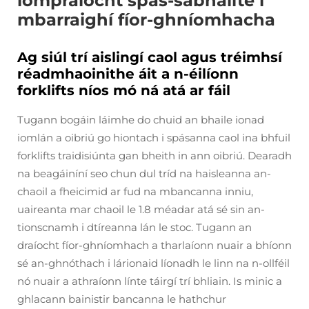
iompraíocht spás-sábháilte i
mbarraighí fíor-ghníomhacha
Ag siúl trí aislingí caol agus tréimhsí
réadmhaoinithe áit a n-éilíonn
forklifts níos mó ná atá ar fáil
Tugann bogáin láimhe do chuid an bhaile ionad
iomlán a oibriú go hiontach i spásanna caol ina bhfuil
forklifts traidisiúnta gan bheith in ann oibriú. Dearadh
na beagáiníní seo chun dul tríd na haisleanna an-
chaoil a fheicimid ar fud na mbancanna inniu,
uaireanta mar chaoil le 1.8 méadar atá sé sin an-
tionscnamh i dtíreanna lán le stoc. Tugann an
draíocht fíor-ghníomhach a tharlaíonn nuair a bhíonn
sé an-ghnóthach i lárionaid líonadh le linn na n-ollféil
nó nuair a athraíonn línte táirgí trí bhliain. Is minic a
ghlacann bainistir bancanna le hathchur