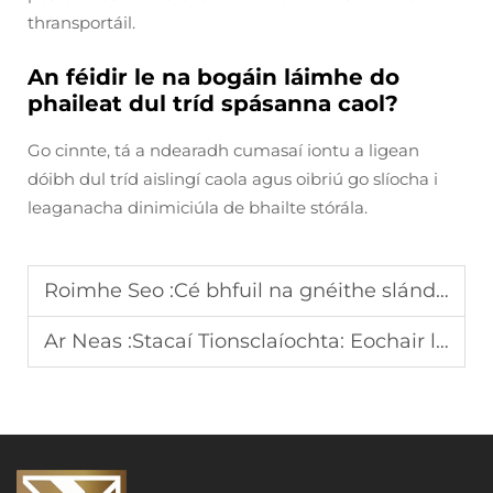
thransportáil.
An féidir le na bogáin láimhe do
phaileat dul tríd spásanna caol?
Go cinnte, tá a ndearadh cumasaí iontu a ligean
dóibh dul tríd aislingí caola agus oibriú go slíocha i
leaganacha dinimiciúla de bhailte stórála.
Roimhe Seo :
Cé bhfuil na gnéithe slándála a chaithfeadh forklift leictreach ar an gciall is airde a bheith acu
Ar Neas :
Stacaí Tionsclaíochta: Eochair le Bainistíocht Inneachair