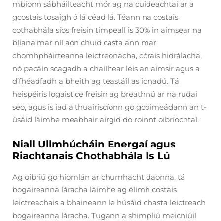
mbíonn sábháilteacht mór ag na cuideachtaí ar a
gcostais tosaigh ó lá céad lá. Téann na costais
cothabhála síos freisin timpeall is 30% in aimsear na
bliana mar níl aon chuid casta ann mar
chomhpháirteanna leictreonacha, córais hidrálacha,
nó pacáin scagadh a chailltear leis an aimsir agus a
d’fhéadfadh a bheith ag teastáil as ionadú. Tá
heispéiris logaistice freisin ag breathnú ar na rudaí
seo, agus is iad a thuairiscíonn go gcoimeádann an t-
úsáid láimhe meabhair airgid do roinnt oibríochtaí.
Niall Ullmhúcháin Energaí agus
Riachtanais Chothabhála Is Lú
Ag oibriú go hiomlán ar chumhacht daonna, tá
bogaireanna láracha láimhe ag élimh costais
leictreachais a bhaineann le húsáid chasta leictreach
bogaireanna láracha. Tugann a shimpliú meicniúil