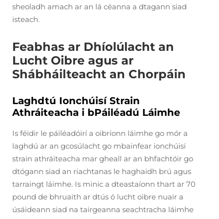
sheoladh amach ar an lá céanna a dtagann siad
isteach.
Feabhas ar Dhíolúlacht an
Lucht Oibre agus ar
Shábháilteacht an Chorpáin
Laghdtú Ionchúisí Strain
Athráiteacha i bPáiléadú Láimhe
Is féidir le páiléadóirí a oibríonn láimhe go mór a
laghdú ar an gcosúlacht go mbainfear ionchúisí
strain athráiteacha mar gheall ar an bhfachtóir go
dtógann siad an riachtanas le haghaidh brú agus
tarraingt láimhe. Is minic a dteastaíonn thart ar 70
pound de bhruaith ar dtús ó lucht oibre nuair a
úsáideann siad na tairgeanna seachtracha láimhe