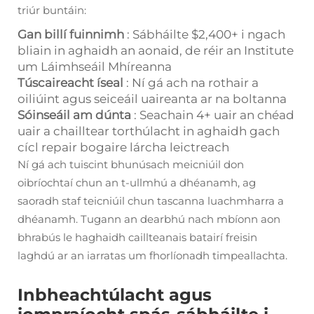
triúr buntáin:
Gan billí fuinnimh
: Sábháilte $2,400+ i ngach
bliain in aghaidh an aonaid, de réir an Institute
um Láimhseáil Mhíreanna
Túscaireacht íseal
: Ní gá ach na rothair a
oiliúint agus seiceáil uaireanta ar na boltanna
Sóinseáil am dúnta
: Seachain 4+ uair an chéad
uair a chailltear torthúlacht in aghaidh gach
cícl repair bogaire lárcha leictreach
Ní gá ach tuiscint bhunúsach meicniúil don
oibríochtaí chun an t-ullmhú a dhéanamh, ag
saoradh staf teicniúil chun tascanna luachmharra a
dhéanamh. Tugann an dearbhú nach mbíonn aon
bhrabús le haghaidh caillteanais batairí freisin
laghdú ar an iarratas um fhorlíonadh timpeallachta.
Inbheachtúlacht agus