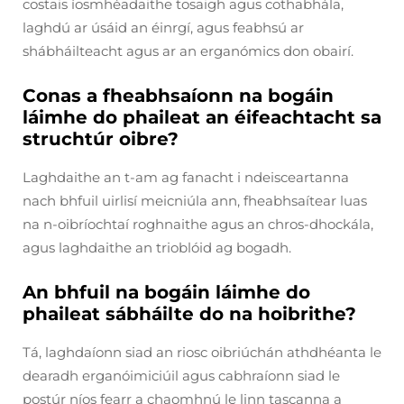
costais íosmhéadaithe tosaigh agus cothabhála,
laghdú ar úsáid an éinrgí, agus feabhsú ar
shábháilteacht agus ar an erganómics don obairí.
Conas a fheabhsaíonn na bogáin
láimhe do phaileat an éifeachtacht sa
struchtúr oibre?
Laghdaithe an t-am ag fanacht i ndeisceartanna
nach bhfuil uirlisí meicniúla ann, fheabhsaítear luas
na n-oibríochtaí roghnaithe agus an chros-dhockála,
agus laghdaithe an trioblóid ag bogadh.
An bhfuil na bogáin láimhe do
phaileat sábháilte do na hoibrithe?
Tá, laghdaíonn siad an riosc oibriúchán athdhéanta le
dearadh erganóimiciúil agus cabhraíonn siad le
postúr níos fearr a chaomhnú le linn tascanna a