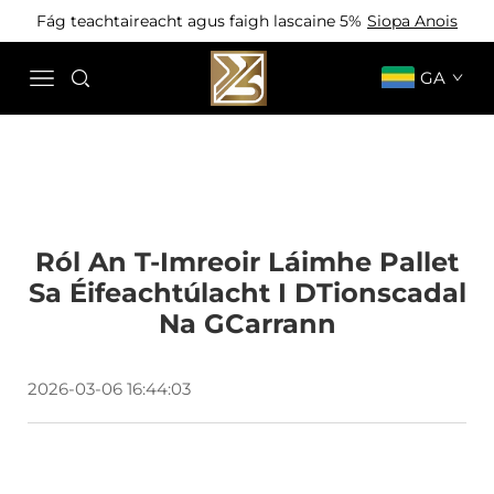
Fág teachtaireacht agus faigh lascaine 5%
Siopa Anois
GA
Ról An T-Imreoir Láimhe Pallet
Sa Éifeachtúlacht I DTionscadal
Na GCarrann
2026-03-06 16:44:03