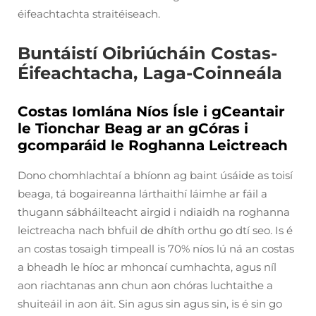
éifeachtachta straitéiseach.
Buntáistí Oibriúcháin Costas-
Éifeachtacha, Laga-Coinneála
Costas Iomlána Níos Ísle i gCeantair
le Tionchar Beag ar an gCóras i
gcomparáid le Roghanna Leictreach
Dono chomhlachtaí a bhíonn ag baint úsáide as toisí
beaga, tá bogaireanna lárthaithí láimhe ar fáil a
thugann sábháilteacht airgid i ndiaidh na roghanna
leictreacha nach bhfuil de dhíth orthu go dtí seo. Is é
an costas tosaigh timpeall is 70% níos lú ná an costas
a bheadh le híoc ar mhoncaí cumhachta, agus níl
aon riachtanas ann chun aon chóras luchtaithe a
shuiteáil in aon áit. Sin agus sin agus sin, is é sin go