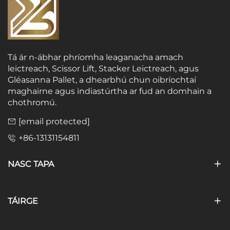
Tá ár n-ábhar phríomha leaganacha amach
leictreach, Scissor Lift, Stacker Leictreach, agus
Gléasanna Pallet, a dhearbhú chun oibríochtaí
maghairne agus indiastúrtha ar fud an domhain a
chothromú.
[email protected]
+86-13131154811
NASC TAPA
TÁIRGE