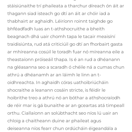
stáisiúnaithe trí phaileata a tharchur díreach ón áit ar
thagann siad isteach go dtí an áit ar chóir iad a
thabhairt ar aghaidh. Léiríonn roinnt taighde go
bhféadfadh luas an t-athshocruithe a bheith
beagnach dhá uair chomh tapa le tacair meaisíní
traidisiúnta, rud atá criticiúil go dtí an fhorbairt gasta
ar mhíreanna cosúil le toradh fuar nó míreanna eile a
theastaíonn próiseáil thapa. Is é an rud a dhéanann
na gléasanna seo a scaradh ó chéile ná a cumas chun
athrú a dhéanamh ar an láimh le linn an t-
oidhreachta. In aghaidh córas uathoibriúcháin
shocraithe a leanann cosáin stricte, is féidir le
hoibrithe treo a athrú nó an bóthar a athshocraíodh
de réir mar is gá bunaithe ar an gceartas atá timpeall
orthu. Ciallaíonn an solúbthacht seo níos lú uair an
chloig a chaitheann duine ar phaileat agus
deiseanna níos fearr chun ordúcháin éigeandála a