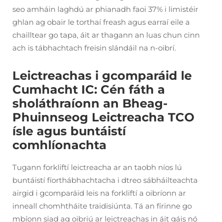
seo amháin laghdú ar phianadh faoi 37% i limistéir
ghlan ag obair le torthaí freash agus earraí eile a
chailltear go tapa, áit ar thagann an luas chun cinn
ach is tábhachtach freisin slándáil na n-oibrí.
Leictreachas i gcomparáid le
Cumhacht IC: Cén fáth a
sholáthraíonn an Bheag-
Phuinnseog Leictreacha TCO
ísle agus buntáistí
comhlíonachta
Tugann forkliftí leictreacha ar an taobh níos lú
buntáistí fíorthábhachtacha i dtreo sábháilteachta
airgid i gcomparáid leis na forkliftí a oibríonn ar
inneall chomhtháite traidisiúnta. Tá an fírinne go
mbíonn siad ag oibriú ar leictreachas in áit gáis nó