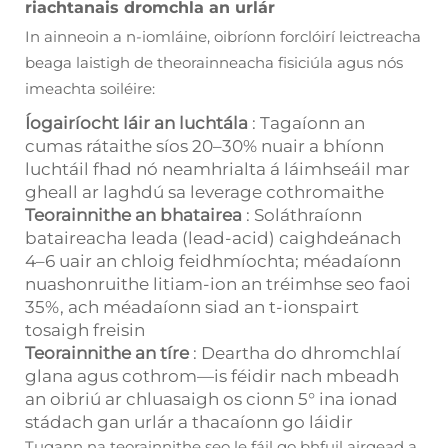
riachtanais dromchla an urlár
In ainneoin a n-iomláine, oibríonn forclóirí leictreacha
beaga laistigh de theorainneacha fisiciúla agus nós
imeachta soiléire:
Íogairíocht láir an luchtála
: Tagaíonn an
cumas rátaithe síos 20–30% nuair a bhíonn
luchtáil fhad nó neamhrialta á láimhseáil mar
gheall ar laghdú sa leverage cothromaithe
Teorainnithe an bhatairea
: Soláthraíonn
bataireacha leada (lead-acid) caighdeánach
4–6 uair an chloig feidhmíochta; méadaíonn
nuashonruithe litiam-ion an tréimhse seo faoi
35%, ach méadaíonn siad an t-ionspairt
tosaigh freisin
Teorainnithe an tíre
: Deartha do dhromchlaí
glana agus cothrom—is féidir nach mbeadh
an oibriú ar chluasaigh os cionn 5° ina ionad
stádach gan urlár a thacaíonn go láidir
Tugann na teorainnithe seo le fáil go bhfuil airgead a