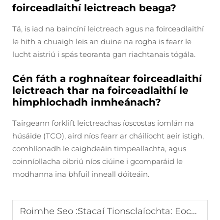
foirceadlaithí leictreach beaga?
Tá, is iad na baincíní leictreach agus na foirceadlaithí
le hith a chuaigh leis an duine na rogha is fearr le
lucht aistriú i spás teoranta gan riachtanais tógála.
Cén fáth a roghnaítear foirceadlaithí
leictreach thar na foirceadlaithí le
himphlochadh inmheánach?
Tairgeann forklift leictreachas íoscostas iomlán na
húsáide (TCO), aird níos fearr ar cháilíocht aeir istigh,
comhlíonadh le caighdeáin timpeallachta, agus
coinníollacha oibriú níos ciúine i gcomparáid le
modhanna ina bhfuil inneall dóiteáin.
Roimhe Seo :
Stacaí Tionsclaíochta: Eochair le Bainistíocht Inneachair