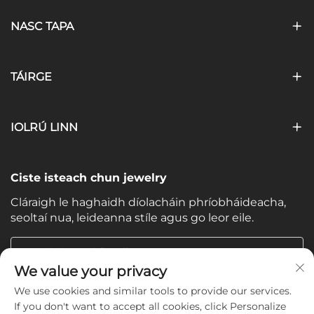
NASC TAPA
TÁIRGE
IOLRÚ LINN
Ciste isteach chun jewelry
Cláraigh le haghaidh díolacháin phríobháideacha,
seoltaí nua, leideanna stíle agus go leor eile.
Ríomhthascáil fheidhmí
We value your privacy
We use cookies and similar tools to provide our services.
Subscribe
If you don't want to accept all cookies, click Personalize