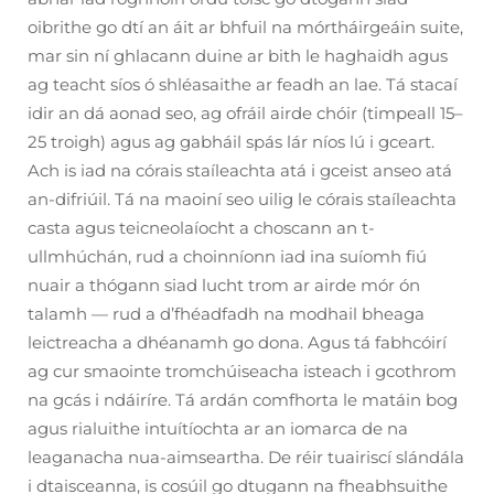
oibrithe go dtí an áit ar bhfuil na mórtháirgeáin suite,
mar sin ní ghlacann duine ar bith le haghaidh agus
ag teacht síos ó shléasaithe ar feadh an lae. Tá stacaí
idir an dá aonad seo, ag ofráil airde chóir (timpeall 15–
25 troigh) agus ag gabháil spás lár níos lú i gceart.
Ach is iad na córais staíleachta atá i gceist anseo atá
an-difriúil. Tá na maoiní seo uilig le córais staíleachta
casta agus teicneolaíocht a choscann an t-
ullmhúchán, rud a choinníonn iad ina suíomh fiú
nuair a thógann siad lucht trom ar airde mór ón
talamh — rud a d’fhéadfadh na modhail bheaga
leictreacha a dhéanamh go dona. Agus tá fabhcóirí
ag cur smaointe tromchúiseacha isteach i gcothrom
na gcás i ndáiríre. Tá ardán comfhorta le matáin bog
agus rialuithe intuítíochta ar an iomarca de na
leaganacha nua-aimseartha. De réir tuairiscí slándála
i dtaisceanna, is cosúil go dtugann na fheabhsuithe