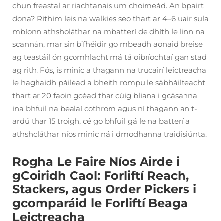
chun freastal ar riachtanais um choimeád. An bpairt
dona? Rithim leis na walkies seo thart ar 4–6 uair sula
mbíonn athsholáthar na mbatterí de dhíth le linn na
scannán, mar sin b’fhéidir go mbeadh aonaid breise
ag teastáil ón gcomhlacht má tá oibríochtaí gan stad
ag rith. Fós, is minic a thagann na trucairí leictreacha
le haghaidh páiléad a bheith rompu le sábháilteacht
thart ar 20 faoin gcéad thar cúig bliana i gcásanna
ina bhfuil na bealaí cothrom agus ní thagann an t-
ardú thar 15 troigh, cé go bhfuil gá le na batterí a
athsholáthar níos minic ná i dmodhanna traidisiúnta.
Rogha Le Faire Níos Airde i
gCoiridh Caol: Forliftí Reach,
Stackers, agus Order Pickers i
gcomparáid le Forliftí Beaga
Leictreacha