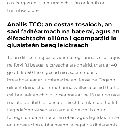
a n-éargas agus a n-urraíocht slán ar feadh an
tréimhse oibre.
Anailís TCO: an costas tosaíoch, an
saol fadtéarmach na bateraí, agus an
éifeachtacht oiliúna i gcomparáid le
gluaisteán beag leictreach
Tá an difríocht i gcostas idir na roghanna simplí agus
na forkliftí beaga leictreacha an-ghairid, thart ar 40
go dtí fiú 60 faoin gcéad níos saoire nuair a
breathnaítear ar uimhreacha an tionsaide. Tógann
oiliúint duine chun modhanna walkie a úsáid thart ar
ceithre uair an chloig i gceannas ar na 16 uair nó níos
mó atá de dhíth ar bheachtaíocht iomlán do fhorliftí.
Laghdaíonn sé seo an t-am atá de dhíth chun
foireigniú nua a chur ar an obair agus laghdaíonn sé
an tinneas cinn a bhaineann le papáir a dhéanamh