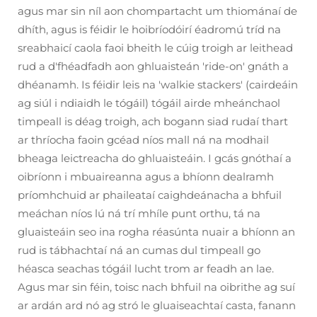
agus mar sin níl aon chompartacht um thiománaí de
dhíth, agus is féidir le hoibríodóirí éadromú tríd na
sreabhaicí caola faoi bheith le cúig troigh ar leithead
rud a d'fhéadfadh aon ghluaisteán 'ride-on' gnáth a
dhéanamh. Is féidir leis na 'walkie stackers' (cairdeáin
ag siúl i ndiaidh le tógáil) tógáil airde mheánchaol
timpeall is déag troigh, ach bogann siad rudaí thart
ar thríocha faoin gcéad níos mall ná na modhail
bheaga leictreacha do ghluaisteáin. I gcás gnóthaí a
oibríonn i mbuaireanna agus a bhíonn dealramh
príomhchuid ar phaileataí caighdeánacha a bhfuil
meáchan níos lú ná trí mhíle punt orthu, tá na
gluaisteáin seo ina rogha réasúnta nuair a bhíonn an
rud is tábhachtaí ná an cumas dul timpeall go
héasca seachas tógáil lucht trom ar feadh an lae.
Agus mar sin féin, toisc nach bhfuil na oibrithe ag suí
ar ardán ard nó ag stró le gluaiseachtaí casta, fanann