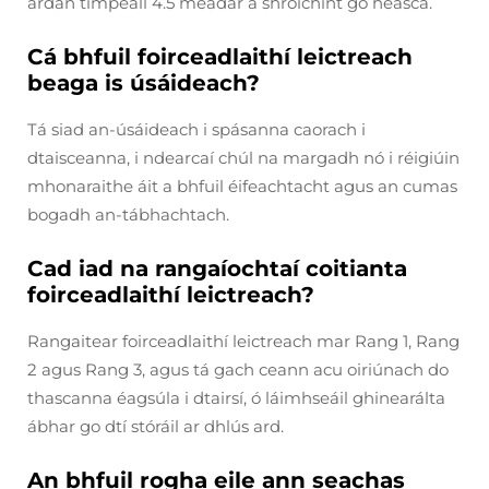
ardán timpeall 4.5 méadar a shroichint go héasca.
Cá bhfuil foirceadlaithí leictreach
beaga is úsáideach?
Tá siad an-úsáideach i spásanna caorach i
dtaisceanna, i ndearcaí chúl na margadh nó i réigiúin
mhonaraithe áit a bhfuil éifeachtacht agus an cumas
bogadh an-tábhachtach.
Cad iad na rangaíochtaí coitianta
foirceadlaithí leictreach?
Rangaitear foirceadlaithí leictreach mar Rang 1, Rang
2 agus Rang 3, agus tá gach ceann acu oiriúnach do
thascanna éagsúla i dtairsí, ó láimhseáil ghinearálta
ábhar go dtí stóráil ar dhlús ard.
An bhfuil rogha eile ann seachas