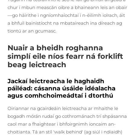
chur i mbun meascán oibre a bhaineann leis an obair
—go háirithe i ngníomhaíochtaí i n-éilimh iolrach, áit
a bhfuil bainistíocht na mbataireach ina díreach ag
tiontú ar an gcumasc.
Nuair a bheidh roghanna
simplí eile níos fearr ná forklift
beag leictreach
Jackaí leictreacha le haghaidh
páiléad: cásanna úsáide idéalacha
agus comhchoimeádtaí i dtorthú
Oiriannar na gcairdeáin leictreacha ar mhaithe le
bogadh mórán rudaí go cothrománach trí shpásanna
caol mar a fhaightear i bhfoirgnimh ioncaim an-
choitianta. Tá an stíl 'walk behind' (ag siúl i ndiaidh)