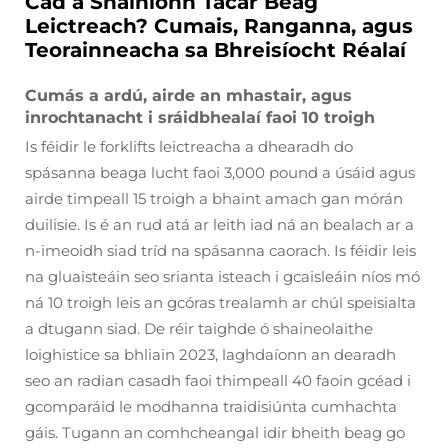
Cad a Shainíonn Tacar Beag
Leictreach? Cumais, Ranganna, agus
Teorainneacha sa Bhreisíocht Réalaí
Cumás a ardú, airde an mhastair, agus
inrochtanacht i sráidbhealaí faoi 10 troigh
Is féidir le forklifts leictreacha a dhearadh do
spásanna beaga lucht faoi 3,000 pound a úsáid agus
airde timpeall 15 troigh a bhaint amach gan mórán
duilisie. Is é an rud atá ar leith iad ná an bealach ar a
n-imeoidh siad tríd na spásanna caorach. Is féidir leis
na gluaisteáin seo srianta isteach i gcaisleáin níos mó
ná 10 troigh leis an gcóras trealamh ar chúl speisialta
a dtugann siad. De réir taighde ó shaineolaithe
loighistice sa bhliain 2023, laghdaíonn an dearadh
seo an radian casadh faoi thimpeall 40 faoin gcéad i
gcomparáid le modhanna traidisiúnta cumhachta
gáis. Tugann an comhcheangal idir bheith beag go