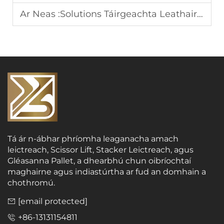
Ar Neas :
Solutions Táirgeachta Leathair Ghluaiseachta Leictreacha do Chainníocht Soláthair
Tá ár n-ábhar phríomha leaganacha amach
leictreach, Scissor Lift, Stacker Leictreach, agus
Gléasanna Pallet, a dhearbhú chun oibríochtaí
maghairne agus indiastúrtha ar fud an domhain a
chothromú.
[email protected]
+86-13131154811