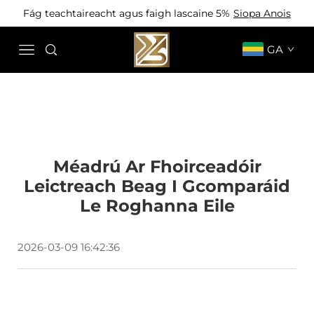
Fág teachtaireacht agus faigh lascaine 5%
Siopa Anois
GA
Méadrú Ar Fhoirceadóir
Leictreach Beag I Gcomparáid
Le Roghanna Eile
2026-03-09 16:42:36