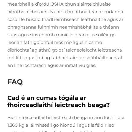
mearbhall a d’ordú OSHA chun sláinte chluaise
oibrithe a chosaint. Nuair a breathnaítear ar rudanna
cosúil le húsáid fhadtréimhseach leathnaithe agus ar
phraghsanna fuinnimh neamhshábháilte a théann
suas agus síos chomh minic le déanaí, is soiléir go
leor an fáth go bhfuil níos mó agus níos mó
oibríochtaí ag athrú go dtí teicneolaíocht leictreacha
forkliftí, agus iad ag tabhairt aird ar shábháilteachtaí
an líne íochtarach agus ar initiatíviú glas.
FAQ
Cad é an cumas tógála ar
fhoirceadlaithí leictreach beaga?
Bíonn foirceadlaithí leictreach beaga in ann lucht faoi
1,360 kg a láimhseáil go hiondúil agus is féidir leo