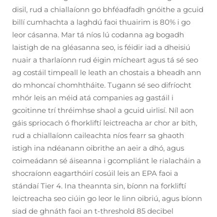
disil, rud a chiallaíonn go bhféadfadh gnóithe a gcuid
billí cumhachta a laghdú faoi thuairim is 80% i go
leor cásanna. Mar tá níos lú codanna ag bogadh
laistigh de na gléasanna seo, is féidir iad a dheisiú
nuair a tharlaíonn rud éigin mícheart agus tá sé seo
ag costáil timpeall le leath an chostais a bheadh ann
do mhoncaí chomhtháite. Tugann sé seo difríocht
mhór leis an méid atá companies ag gastáil i
gcoitinne trí thréimhse shaol a gcuid uirlisí. Níl aon
gáis spriocach ó fhorkliftí leictreacha ar chor ar bith,
rud a chiallaíonn caileachta níos fearr sa ghaoth
istigh ina ndéanann oibrithe an aeir a dhó, agus
coimeádann sé áiseanna i gcompliánt le rialacháin a
shocraíonn eagarthóirí cosúil leis an EPA faoi a
stándaí Tier 4. Ina theannta sin, bíonn na forkliftí
leictreacha seo ciúin go leor le linn oibriú, agus bíonn
siad de ghnáth faoi an t-threshold 85 decibel