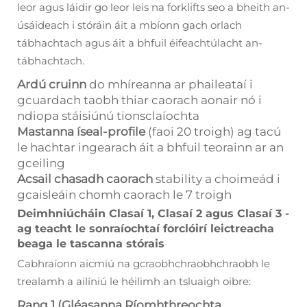
leor agus láidir go leor leis na forklifts seo a bheith an-
úsáideach i stóráin áit a mbíonn gach orlach
tábhachtach agus áit a bhfuil éifeachtúlacht an-
tábhachtach.
Ardú cruinn
do mhíreanna ar phaileataí i
gcuardach taobh thiar caorach aonair nó i
ndiopa stáisiúnú tionsclaíochta
Mastanna íseal-profile
(faoi 20 troigh) ag tacú
le hachtar ingearach áit a bhfuil teorainn ar an
gceiling
Acsail chasadh caorach
stability a choimeád i
gcaisleáin chomh caorach le 7 troigh
Deimhniúcháin Clasaí 1, Clasaí 2 agus Clasaí 3 -
ag teacht le sonraíochtaí forclóirí leictreacha
beaga le tascanna stórais
Cabhraíonn aicmiú na gcraobhchraobhchraobh le
trealamh a ailíniú le héilimh an tsluaigh oibre:
Rang 1 (Gléasanna Ríomhthreochta