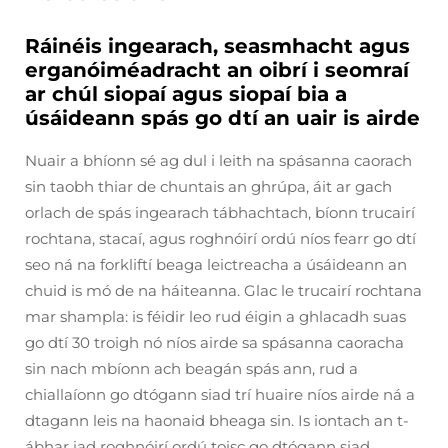
Ráinéis ingearach, seasmhacht agus
erganóiméadracht an oibrí i seomraí
ar chúl siopaí agus siopaí bia a
úsáideann spás go dtí an uair is airde
Nuair a bhíonn sé ag dul i leith na spásanna caorach
sin taobh thiar de chuntais an ghrúpa, áit ar gach
orlach de spás ingearach tábhachtach, bíonn trucairí
rochtana, stacaí, agus roghnóirí ordú níos fearr go dtí
seo ná na forkliftí beaga leictreacha a úsáideann an
chuid is mó de na háiteanna. Glac le trucairí rochtana
mar shampla: is féidir leo rud éigin a ghlacadh suas
go dtí 30 troigh nó níos airde sa spásanna caoracha
sin nach mbíonn ach beagán spás ann, rud a
chiallaíonn go dtógann siad trí huaire níos airde ná a
dtagann leis na haonaid bheaga sin. Is iontach an t-
ábhar iad roghnóirí ordú toisc go dtógann siad