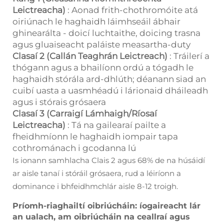
Leictreacha)
: Aonad frith-chothromóite atá
oiriúnach le haghaidh láimhseáil ábhair
ghinearálta - doicí luchtaithe, doicing trasna
agus gluaiseacht paláiste measartha-duty
Clasaí 2 (Callán Teaghrán Leictreach)
: Tráilerí a
thógann agus a bhailíonn ordú a tógadh le
haghaidh stórála ard-dhlúth; déanann siad an
cuibí uasta a uasmhéadú i lárionaid dháileadh
agus i stórais grósaera
Clasaí 3 (Carraigí Lámhaigh/Ríosaí
Leictreacha)
: Tá na gailearaí pailte a
fheidhmíonn le haghaidh iompair tapa
cothrománach i gcodanna lú
Is ionann samhlacha Clais 2 agus 68% de na húsáidí
ar aisle tanaí i stóráil grósaera, rud a léiríonn a
dominance i bhfeidhmchlár aisle 8-12 troigh.
Príomh-riaghailtí oibriúcháin: íogaireacht lár
an ualach, am oibriúcháin na ceallraí agus