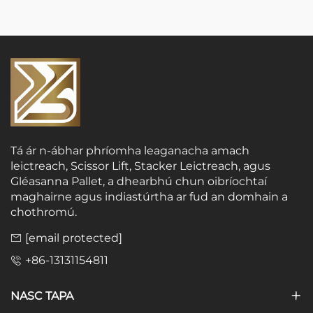
Tá ár n-ábhar phríomha leaganacha amach
leictreach, Scissor Lift, Stacker Leictreach, agus
Gléasanna Pallet, a dhearbhú chun oibríochtaí
maghairne agus indiastúrtha ar fud an domhain a
chothromú.
[email protected]
+86-13131154811
NASC TAPA