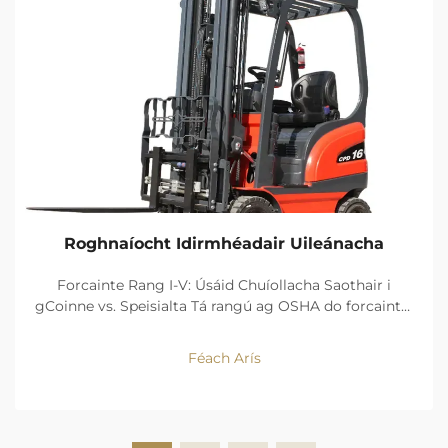
Roghnaíocht Idirmhéadair Uileánacha
Forcainte Rang I-V: Úsáid Chuíollacha Saothair i
gCoinne vs. Speisialta Tá rangú ag OSHA do forcaintí i
gceithre chineál foinse cumhachta agus dearadh.
Coinneann na sochair a bhaineann le neodracht
Féach Arís
ascaill, agus cruinneas bogadh Rang I (forcan
seachadtha leictreach...