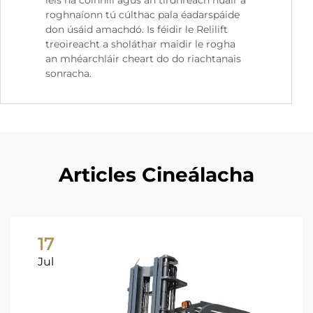
leis na coinnill agus an tírdhreach nuair a
roghnaíonn tú cúlthac pala éadarspáide
don úsáid amachdó. Is féidir le Relilift
treoireacht a sholáthar maidir le rogha
an mhéarchláir cheart do do riachtanais
sonracha.
Articles Cineálacha
17
Jul