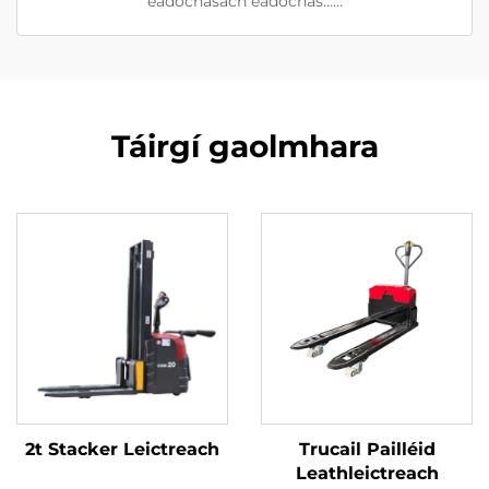
éadóchasach éadóchas......
Táirgí gaolmhara
2t Stacker Leictreach
Trucail Pailléid
Leathleictreach