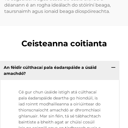
déanann é an rogha ideálach do stóiríní beaga,
taursnaimh agus ionaid beaga díospóireachta.
Ceisteanna coitianta
An féidir cúlthacaí pala éadarspáide a úsáid
amachdó?
Cé gur chun úsáide istigh atá cúlthacaí
pala éadarspáide deartha go hiondúil, is
iad roinnt modhailleanna a oiriúintear do
thionscnaíocht amachdó ar dhromchlaoi
ghlanuair. Mar sin féin, tá sé tábhachtach
baintiste a bheith agat ar chúisí cosúil