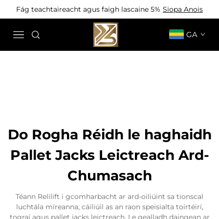
Fág teachtaireacht agus faigh lascaine 5%
Siopa Anois
GA
Do Rogha Réidh le haghaidh
Pallet Jacks Leictreach Ard-
Chumasach
Téann Relilift i gcomharbacht ar ard-oiliúint sa tionscal
luchtála míreanna, cáiliúil as an raon speisialta toirtéirí,
tograí agus pallet jacks leictreach. Le gealladh daingean ar