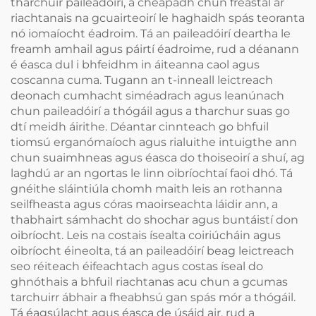
tharchuir paileadóirí, a cheapadh chun freastal ar
riachtanais na gcuairteoirí le haghaidh spás teoranta
nó iomaíocht éadroim. Tá an paileadóirí deartha le
freamh amhail agus páirtí éadroime, rud a déanann
é éasca dul i bhfeidhm in áiteanna caol agus
coscanna cuma. Tugann an t-inneall leictreach
deonach cumhacht siméadrach agus leanúnach
chun paileadóirí a thógáil agus a tharchur suas go
dtí meidh áirithe. Déantar cinnteach go bhfuil
tiomsú erganómaíoch agus rialuithe intuigthe ann
chun suaimhneas agus éasca do thoiseoirí a shuí, ag
laghdú ar an ngortas le linn oibríochtaí faoi dhó. Tá
gnéithe sláintiúla chomh maith leis an rothanna
seilfheasta agus córas maoirseachta láidir ann, a
thabhairt sámhacht do shochar agus buntáistí don
oibríocht. Leis na costais ísealta coiriúcháin agus
oibríocht éineolta, tá an paileadóirí beag leictreach
seo réiteach éifeachtach agus costas íseal do
ghnóthais a bhfuil riachtanas acu chun a gcumas
tarchuirr ábhair a fheabhsú gan spás mór a thógáil.
Tá éagsúlacht agus éasca de úsáid air, rud a