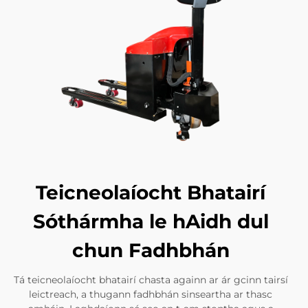
Teicneolaíocht Bhatairí
Sóthármha le hAidh dul
chun Fadhbhán
Tá teicneolaíocht bhatairí chasta againn ar ár gcinn tairsí
leictreach, a thugann fadhbhán sinseartha ar thasc