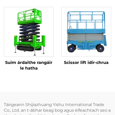
Suim árdaithe rangáir
Scissor lift idir-chrua
le hatha
Táirgeann Shijiazhuang Yishu International Trade
Co., Ltd. an t-ábhar beag bog agus éifeachtach seo a