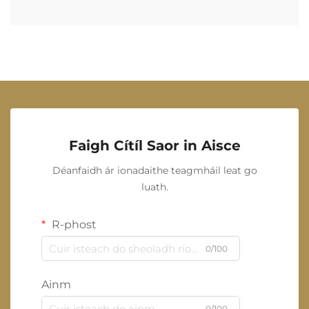
Faigh Cítíl Saor in Aisce
Déanfaidh ár ionadaithe teagmháil leat go
luath.
R-phost
0/100
Ainm
0/100