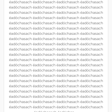
éadóchasach éadóchasach éadóchasach éadóchasach
éadóchasach éadóchasach éadóchasach éadóchasach
éadóchasach éadóchasach éadóchasach éadóchasach
éadóchasach éadóchasach éadóchasach éadóchasach
éadóchasach éadóchasach éadóchasach éadóchasach
éadóchasach éadóchasach éadóchasach éadóchasach
éadóchasach éadóchasach éadóchasach éadóchasach
éadóchasach éadóchasach éadóchasach éadóchasach
éadóchasach éadóchasach éadóchasach éadóchasach
éadóchasach éadóchasach éadóchasach éadóchasach
éadóchasach éadóchasach éadóchasach éadóchasach
éadóchasach éadóchasach éadóchasach éadóchasach
éadóchasach éadóchasach éadóchasach éadóchasach
éadóchasach éadóchasach éadóchasach éadóchasach
éadóchasach éadóchasach éadóchasach éadóchasach
éadóchasach éadóchasach éadóchasach éadóchasach
éadóchasach éadóchasach éadóchasach éadóchasach
éadóchasach éadóchasach éadóchasach éadóchasach
éadóchasach éadóchasach éadóchasach éadóchasach
éadóchasach éadóchasach éadóchasach éadóchasach
éadóchasach éadóchasach éadóchasach éadóchasach