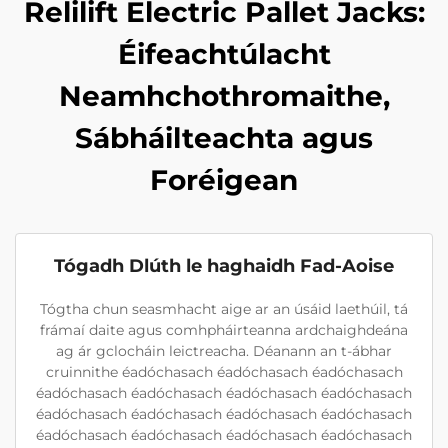
Relilift Electric Pallet Jacks:
Éifeachtúlacht
Neamhchothromaithe,
Sábháilteachta agus
Foréigean
Tógadh Dlúth le haghaidh Fad-Aoise
Tógtha chun seasmhacht aige ar an úsáid laethúil, tá
frámaí daite agus comhpháirteanna ardchaighdeána
ag ár gclocháin leictreacha. Déanann an t-ábhar
cruinnithe éadóchasach éadóchasach éadóchasach
éadóchasach éadóchasach éadóchasach éadóchasach
éadóchasach éadóchasach éadóchasach éadóchasach
éadóchasach éadóchasach éadóchasach éadóchasach