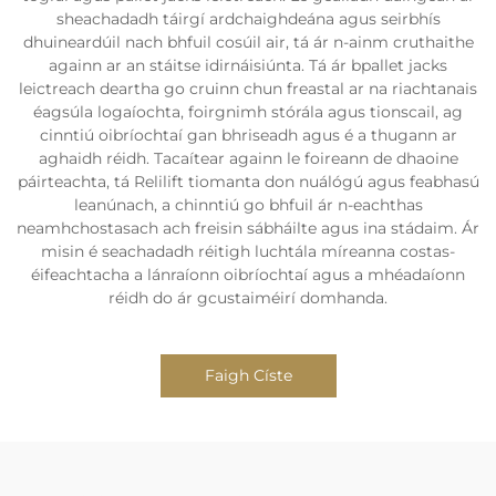
sheachadadh táirgí ardchaighdeána agus seirbhís
dhuineardúil nach bhfuil cosúil air, tá ár n-ainm cruthaithe
againn ar an stáitse idirnáisiúnta. Tá ár bpallet jacks
leictreach deartha go cruinn chun freastal ar na riachtanais
éagsúla logaíochta, foirgnimh stórála agus tionscail, ag
cinntiú oibríochtaí gan bhriseadh agus é a thugann ar
aghaidh réidh. Tacaítear againn le foireann de dhaoine
páirteachta, tá Relilift tiomanta don nuálógú agus feabhasú
leanúnach, a chinntiú go bhfuil ár n-eachthas
neamhchostasach ach freisin sábháilte agus ina stádaim. Ár
misin é seachadadh réitigh luchtála míreanna costas-
éifeachtacha a lánraíonn oibríochtaí agus a mhéadaíonn
réidh do ár gcustaiméirí domhanda.
Faigh Císte