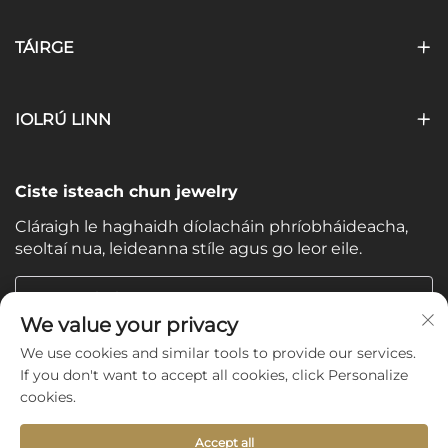
TÁIRGE
IOLRÚ LINN
Ciste isteach chun jewelry
Cláraigh le haghaidh díolacháin phríobháideacha,
seoltaí nua, leideanna stíle agus go leor eile.
Do Ríomhphost
We value your privacy
We use cookies and similar tools to provide our services.
Subscribe
If you don't want to accept all cookies, click Personalize
cookies.
Accept all