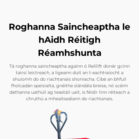
Roghanna Saincheaptha le
hAidh Réitigh
Réamhshunta
Tá roghanna saincheaptha againn ó Relilift donár gcinn
tairsí leictreach, a ligeann duit an t-eachtraíocht a
shuíomh do do riachtanais shonracha. Cibé an bhfuil
fholcadán speisialta, gnéithe slándála breise, nó scéim
dathanna uathúil ag teastáil uait, is féidir linn réiteach a
chruthú a mheaitseálann do riachtanais.