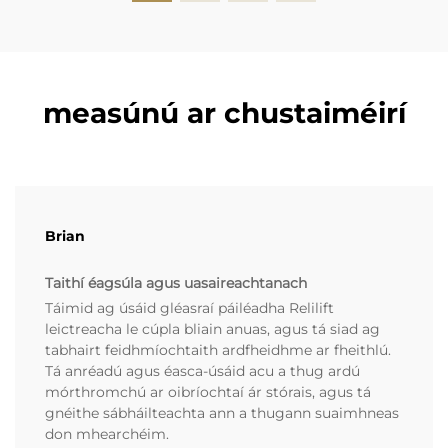
measúnú ar chustaiméirí
Brian
Taithí éagsúla agus uasaireachtanach
Táimid ag úsáid gléasraí páiléadha Relilift
leictreacha le cúpla bliain anuas, agus tá siad ag
tabhairt feidhmíochtaith ardfheidhme ar fheithlú.
Tá anréadú agus éasca-úsáid acu a thug ardú
mórthromchú ar oibríochtaí ár stórais, agus tá
gnéithe sábháilteachta ann a thugann suaimhneas
don mhearchéim.