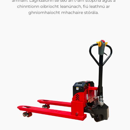
amháin. Laghdaíonn sé seo an t-am stoptha agus a
chinntíonn oibríocht leanúnach, fiú leathnú ar
ghníomhaíocht mhachaire stórála.