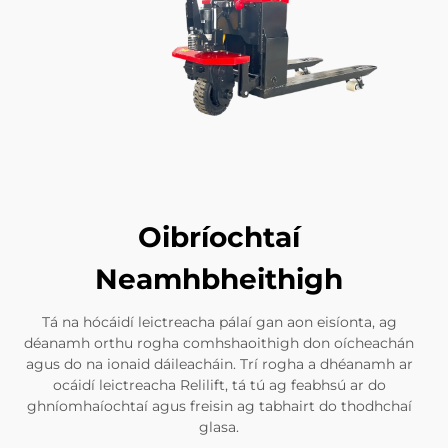
Oibríochtaí
Neamhbheithigh
Tá na hócáidí leictreacha pálaí gan aon eisíonta, ag
déanamh orthu rogha comhshaoithigh don oícheachán
agus do na ionaid dáileacháin. Trí rogha a dhéanamh ar
ocáidí leictreacha Relilift, tá tú ag feabhsú ar do
ghníomhaíochtaí agus freisin ag tabhairt do thodhchaí
glasa.