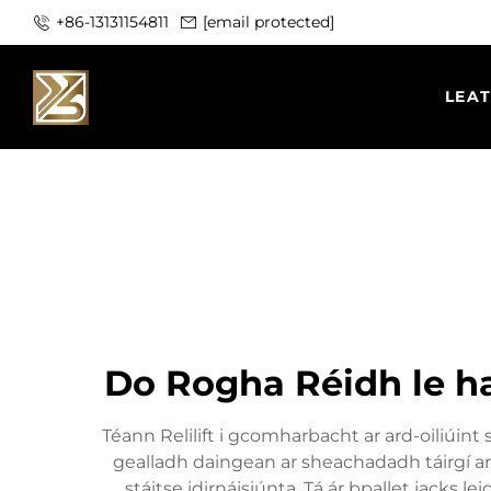
+86-13131154811
[email protected]
LEA
Do Rogha Réidh le h
Téann Relilift i gcomharbacht ar ard-oiliúint sa
gealladh daingean ar sheachadadh táirgí ard
stáitse idirnáisiúnta. Tá ár bpallet jacks 