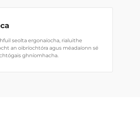
sca
fuil seolta ergonaíocha, rialuithe
ocht an oibríochtóra agus méadaíonn sé
luchtógais ghníomhacha.