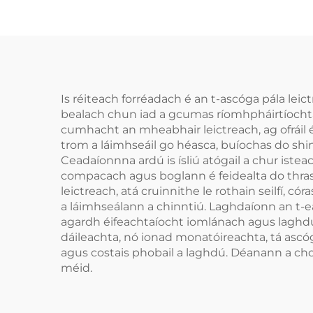
Is réiteach forréadach é an t-ascóga pála lei
bealach chun iad a gcumas ríomhpháirtíocht
cumhacht an mheabhair leictreach, ag ofráil 
trom a láimhseáil go héasca, buíochas do shi
Ceadaíonnna ardú is ísliú atógail a chur iste
compacach agus boglann é feidealta do thras
leictreach, atá cruinnithe le rothain seilfí, 
a láimhseálann a chinntiú. Laghdaíonn an t-e
agardh éifeachtaíocht iomlánach agus laghdú a
dáileachta, nó ionad monatóireachta, tá asc
agus costais phobail a laghdú. Déanann a cho
méid.