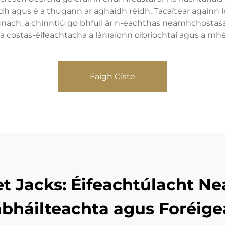
adh agus é a thugann ar aghaidh réidh. Tacaítear againn le
ch, a chinntiú go bhfuil ár n-eachthas neamhchostasach
a costas-éifeachtacha a lánraíonn oibríochtaí agus a m
Faigh Císte
allet Jacks: Éifeachtúlacht
bháilteachta agus Foréig