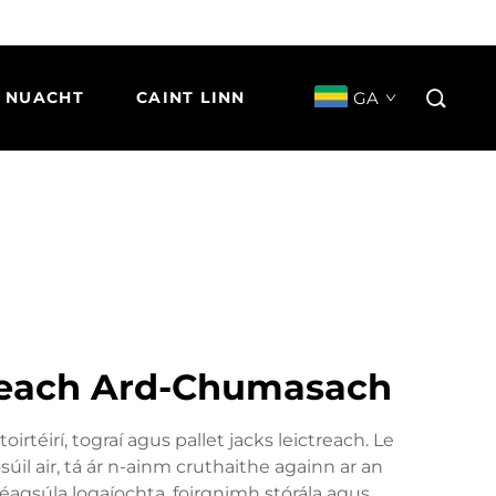
GA
NUACHT
CAINT LINN
treach Ard-Chumasach
oirtéirí, tograí agus pallet jacks leictreach. Le
il air, tá ár n-ainm cruthaithe againn ar an
s éagsúla logaíochta, foirgnimh stórála agus