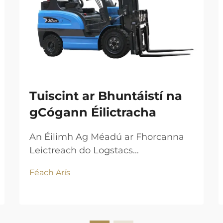
Tuiscint ar Bhuntáistí na
gCógann Éilictracha
An Éilimh Ag Méadú ar Fhorcanna
Leictreach do Logstacs
Inbhuanaithe Tógálann an
Féach Arís
gluaiseacht domhanda chuig
logstacs gan ascaill 67% níos tapa
díbearbha forcan leictreacha i
gcomparáid le ICE trí 2030: Taighde