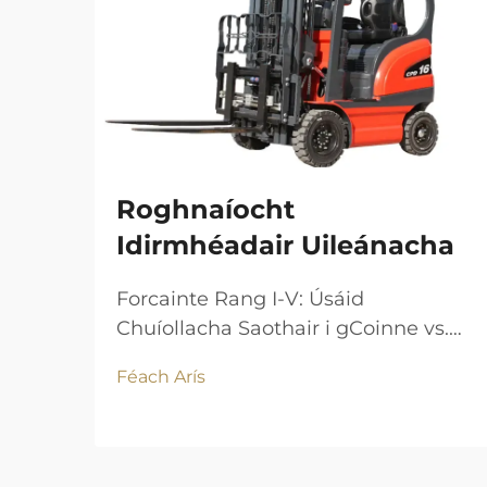
Roghnaíocht
Idirmhéadair Uileánacha
Forcainte Rang I-V: Úsáid
Chuíollacha Saothair i gCoinne vs.
Speisialta Tá rangú ag OSHA do
Féach Arís
forcaintí i gceithre chineál foinse
cumhachta agus dearadh.
Coinneann na sochair a bhaineann
le neodracht ascaill, agus cruinneas