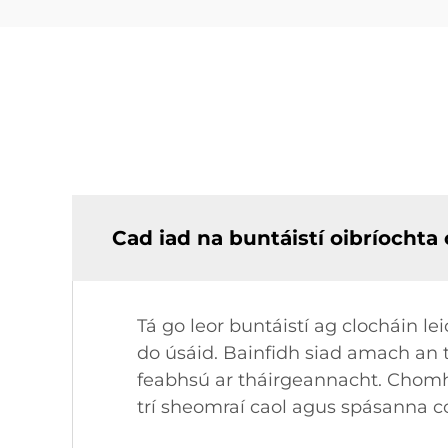
Cad iad na buntáistí oibríochta
Tá go leor buntáistí ag clocháin le
do úsáid. Bainfidh siad amach an 
feabhsú ar tháirgeannacht. Chomh 
trí sheomraí caol agus spásanna c