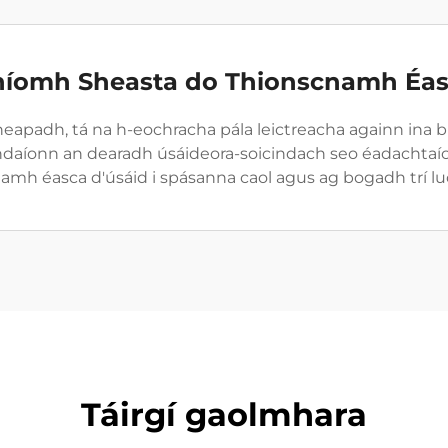
íomh Sheasta do Thionscnamh Éa
cheapadh, tá na h-eochracha pála leictreacha againn ina bh
aghdaíonn an dearadh úsáideora-soicindach seo éadachtaí
namh éasca d'úsáid i spásanna caol agus ag bogadh trí 
Táirgí gaolmhara