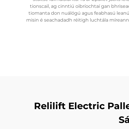
tionscail, ag cinntiú oibríochtaí gan bhrise
tiomanta don nuálógú agus feabhasú leanúna
misin é seachadadh réitigh luchtála míreann
Relilift Electric P
Sá