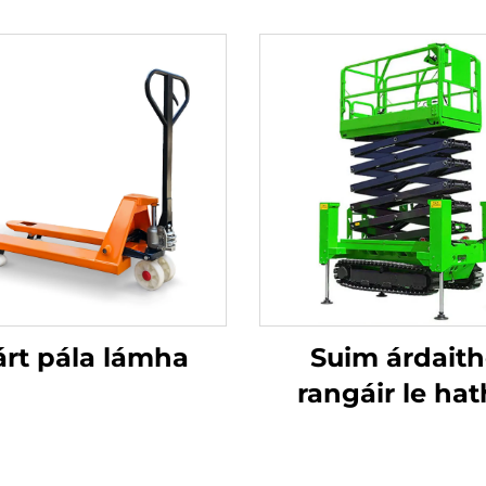
árt pála lámha
Suim árdait
rangáir le ha