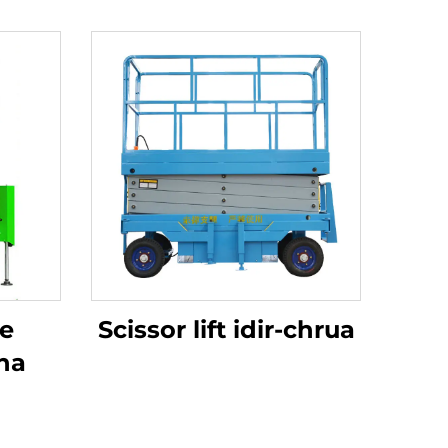
he
Scissor lift idir-chrua
tha