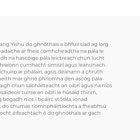
uang Yishu do ghnóthais a bhfuil siad ag lorg
adaithe ar fheis comhcheadtha na pála le
dh na hascóige pála leictreach chun lucht
áthraíonn cumhacht simiúil agus leanúnach.
íchuirp ar phálairí, agus déanann a chruth
 bheith mar ghné phríomha den ascóg pála
odaigh chun sábháilteacht an oibrí agus na níos
deoir tuirse an oibrí le húsáid thirim,
 bogadh níos i bpáirc stórála, ionad
eat do chumas ríomhpháirtíochta a fheabhsú
íocht éifeachtach é do ghnóthais ar gach