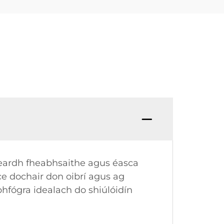
irseardh fheabhsaithe agus éasca
ce dochair don oibrí agus ag
hfógra idealach do shiúlóidín