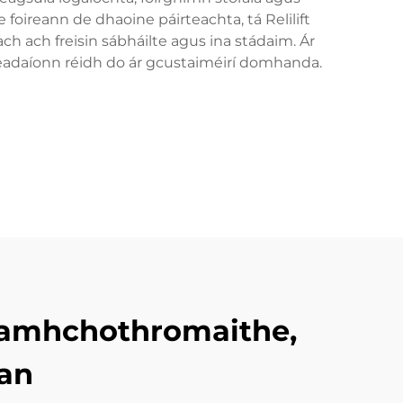
 foireann de dhaoine páirteachta, tá Relilift
 ach freisin sábháilte agus ina stádaim. Ár
héadaíonn réidh do ár gcustaiméirí domhanda.
 Neamhchothromaithe,
ean