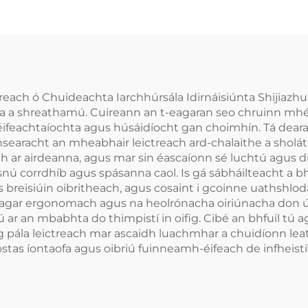
ctreach ó Chuideachta Iarchhúrsála Idirnáisiúnta Shijiazh
a a shreathamú. Cuireann an t-eagaran seo chruinn mhé
éifeachtaíochta agus húsáidíocht gan choimhín. Tá deara
nsearacht an mheabhair leictreach ard-chalaithe a shol
ach ar airdeanna, agus mar sin éascaíonn sé luchtú agus d
nú corrdhíb agus spásanna caol. Is gá sábháilteacht a
córas breisiúin oibritheach, agus cosaint i gcoinne uathshl
agar ergonomach agus na heolrónacha oiriúnacha don úsái
r an mbabhta do thimpistí in oifig. Cibé an bhfuil tú ag
óg pála leictreach mar ascaidh luachmhar a chuidíonn l
stas íontaofa agus oibriú fuinneamh-éifeach de infheist