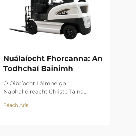
Nuálaíocht Fhorcanna: An
Be
Todhchaí Bainimh
Be
Éi
Ó Oibríocht Láimhe go
Nabhallóireacht Chliste Tá na
Teo
gluaisteáin tacsaithe nua-
na 
Féach Arís
gheneráide ag imeacht ó oibríocht
stór
Féac
láimhe go nabhallóireacht
teo
uathoibríoch bunaithe ar AI. Is féidir
spá
leis na tacsaí seo, le LiDAR agus
ait