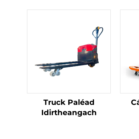
Truck Paléad
C
Idirtheangach