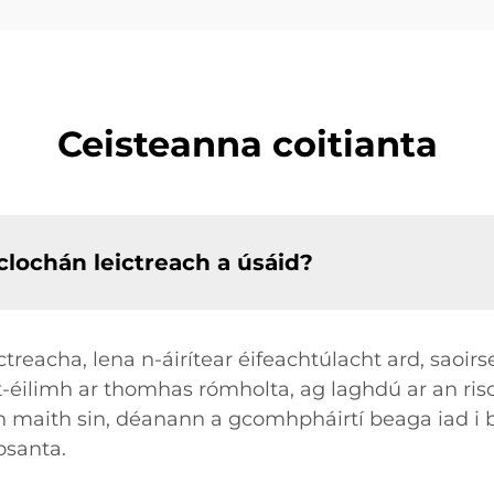
Ceisteanna coitianta
 clochán leictreach a úsáid?
ictreacha, lena n-áirítear éifeachtúlacht ard, sao
t-éilimh ar thomhas rómholta, ag laghdú ar an ris
maith sin, déanann a gcomhpháirtí beaga iad i b
osanta.