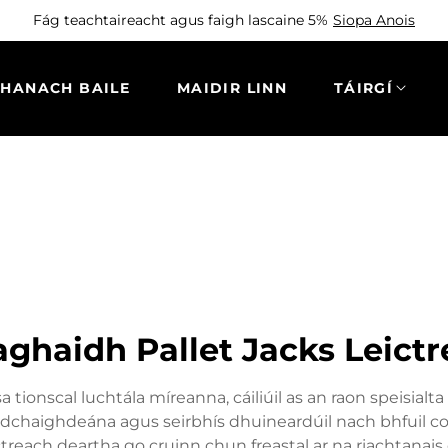
Fág teachtaireacht agus faigh lascaine 5%
Siopa Anois
THANACH BAILE
MAIDIR LINN
TÁIRGÍ
aghaidh Pallet Jacks Leic
 tionscal luchtála míreanna, cáiliúil as an raon speisialta t
chaighdeána agus seirbhís dhuineardúil nach bhfuil cosú
leictreach deartha go cruinn chun freastal ar na riachtanai