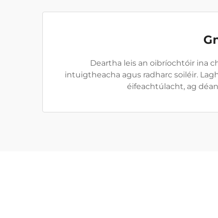
Gn
Deartha leis an oibríochtóir ina 
intuigtheacha agus radharc soiléir. L
éifeachtúlacht, ag déa