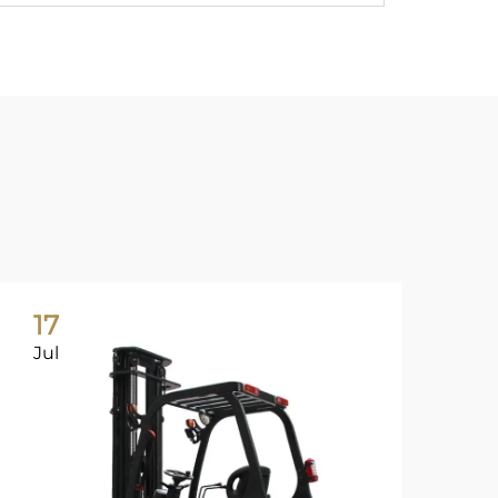
17
1
Jul
Ju