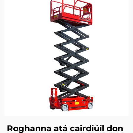
Roghanna atá cairdiúil don