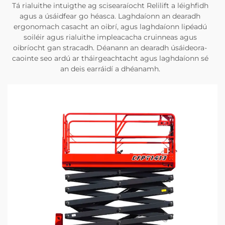
Tá rialuithe intuigthe ag scisearaíocht Relilift a léighfidh
agus a úsáidfear go héasca. Laghdaíonn an dearadh
ergonomach casacht an oibrí, agus laghdaíonn lipéadú
soiléir agus rialuithe impleacacha cruinneas agus
oibríocht gan stracadh. Déanann an dearadh úsáideora-
caointe seo ardú ar tháirgeachtacht agus laghdaíonn sé
an deis earráidí a dhéanamh.