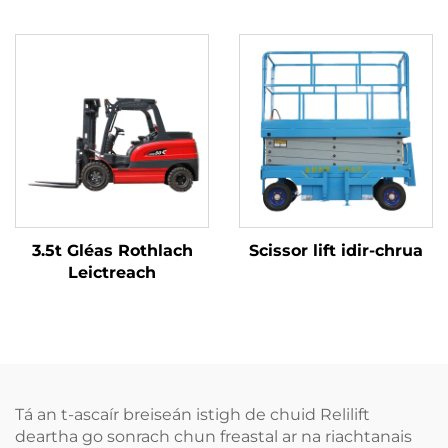
3.5t Gléas Rothlach
Scissor lift idir-chrua
Leictreach
Tá an t-ascaír breiseán istigh de chuid Relilift
deartha go sonrach chun freastal ar na riachtanais