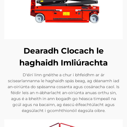
Dearadh Clocach le
haghaidh Imliúrachta
D'éirí linn gnéithe a chur i bhfeidhm ar ár
scisearlannanna le haghaidh spás beag, ag déanamh iad
an-oiriúnta do spásanna cosanta agus cosánacha caol. Is
féidir leis an n-ábharlacht an-oiriúnta anuas orthu sin,
agus é a bheith in ann bogadh go héasca timpeall na
gcúl agus na bacainn, ag éascú éifeachtúlacht agus
éagsúlacht i gcomhthionóil éagsúla oibre.