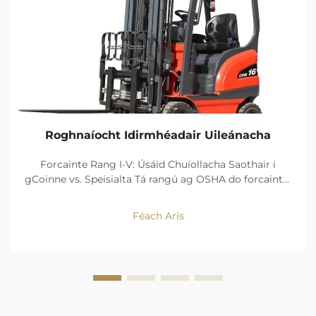
Roghnaíocht Idirmhéadair Uileánacha
Forcainte Rang I-V: Úsáid Chuíollacha Saothair i
gCoinne vs. Speisialta Tá rangú ag OSHA do forcaintí i
gceithre chineál foinse cumhachta agus dearadh.
Coinneann na sochair a bhaineann le neodracht
Féach Arís
ascaill, agus cruinneas bogadh Rang I (forcan
seachadtha leictreach...