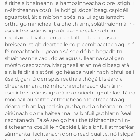
áirithe a bhaineann le hambainneacha oibre istigh. I
n-áitcheanna cosúil le hoifigí, siopaí beag, ospidéil
agus fotaí, áit a mbíonn spás ina luí agus iarracht
orthu go minicheallt a bheith ann, soláthraíonn ár n-
ascaír breiseán istigh réiteach idéalach chun
rochtain a fháil ar iontaí ardaithe. Tá an t-ascaír
breiseán istigh deartha le corp comhpactach agus é
féinreachtach. Ligeann sé seo dóibh bogadh trí
shraitheanna caol, doras agus uilleanna caol gan
mórán deacrachta. Mar gheall ar an méid beag atá
air, is féidir é a stóráil go héasca nuair nach bhfuil sé i
úsáid, gan lú den spás reatha a thógáil. Is éard a
dhéanann an gné mhórthreibhneach den ár n-
ascaír breiseán istigh ná an oibríocht ghuthlae. Tá na
modhail bunaithe ar theicheadh leictreachta ag
déanamh an laghad sin gutha, rud a dhéanann iad
oiriúnach do na háiteanna ina bhfuil guthlann íseal
riachtanach. Tá sé seo go háirithe tábhachtach i n-
áitcheanna cosúil le hOspidéil, áit a bhfuil atmosféar
sámhanta riachtanach don oiread buailte, nó i siopaí