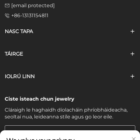
[email protected]
+86-13131154811
NASC TAPA
TÁIRGE
IOLRÚ LINN
Ciste isteach chun jewelry
Cláraigh le haghaidh díolacháin phríobháideacha,
seoltaí nua, leideanna stíle agus go leor eile.
Do Ríomhphost