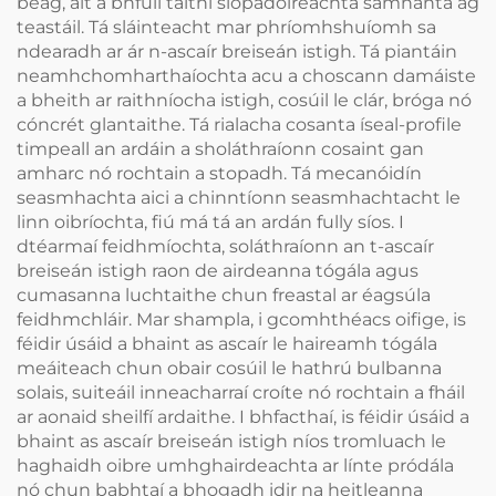
beag, áit a bhfuil taithí siopadóireachta sámhanta ag
teastáil. Tá sláinteacht mar phríomhshuíomh sa
ndearadh ar ár n-ascaír breiseán istigh. Tá piantáin
neamhchomharthaíochta acu a choscann damáiste
a bheith ar raithníocha istigh, cosúil le clár, bróga nó
cóncrét glantaithe. Tá rialacha cosanta íseal-profile
timpeall an ardáin a sholáthraíonn cosaint gan
amharc nó rochtain a stopadh. Tá mecanóidín
seasmhachta aici a chinntíonn seasmhachtacht le
linn oibríochta, fiú má tá an ardán fully síos. I
dtéarmaí feidhmíochta, soláthraíonn an t-ascaír
breiseán istigh raon de airdeanna tógála agus
cumasanna luchtaithe chun freastal ar éagsúla
feidhmchláir. Mar shampla, i gcomhthéacs oifige, is
féidir úsáid a bhaint as ascaír le haireamh tógála
meáiteach chun obair cosúil le hathrú bulbanna
solais, suiteáil inneacharraí croíte nó rochtain a fháil
ar aonaid sheilfí ardaithe. I bhfacthaí, is féidir úsáid a
bhaint as ascaír breiseán istigh níos tromluach le
haghaidh oibre umhghairdeachta ar línte pródála
nó chun babhtaí a bhogadh idir na heitleanna