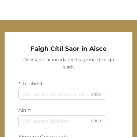
Faigh Cítíl Saor in Aisce
Déanfaidh ár ionadaithe teagmháil leat go
luath.
R-phost
0/100
Ainm
0/100
Ainm na Cuideachta