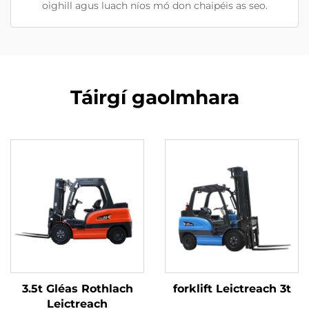
oighill agus luach níos mó don chaipéis as seo.
Táirgí gaolmhara
3.5t Gléas Rothlach
forklift Leictreach 3t
Leictreach