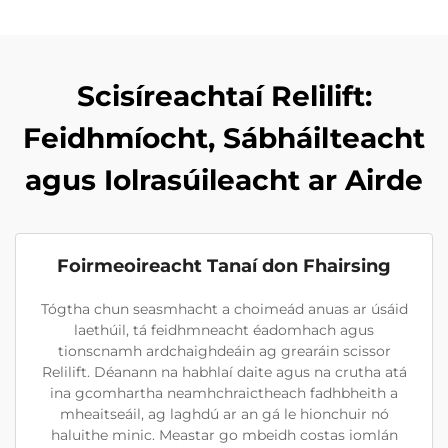
Scisíreachtaí Relilift:
Feidhmíocht, Sábháilteacht
agus Iolrasúileacht ar Airde
Foirmeoireacht Tanaí don Fhairsing
Tógtha chun seasmhacht a choimeád anuas ar úsáid
laethúil, tá feidhmneacht éadomhach agus
tionscnamh ardchaighdeáin ag grearáin scissor
Relilift. Déanann na habhlaí daite agus na crutha atá
ina gcomhartha neamhchraictheach fadhbheith a
mheaitseáil, ag laghdú ar an gá le hionchuir nó
haluithe minic. Meastar go mbeidh costas iomlán