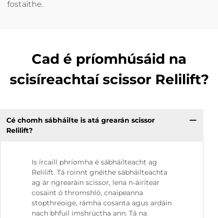
fostaithe.
Cad é príomhúsáid na
scisíreachtaí scissor Relilift?
Cé chomh sábháilte is atá grearán scissor
Relilift?
Is írcaill phríomha é sábháilteacht ag
Relilift. Tá roinnt gnéithe sábháilteachta
ag ár ngrearáin scissor, lena n-áirítear
cosaint ó thromshló, cnaipeanna
stopthreoige, rámha cosanta agus ardáin
nach bhfuil imshrúctha ann. Tá na