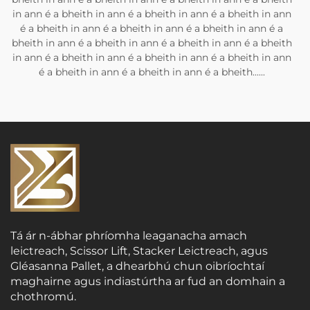
in ann é a bheith in ann é a bheith in ann é a bheith in ann
é a bheith in ann é a bheith in ann é a bheith in ann é a
bheith in ann é a bheith in ann é a bheith in ann é a bheith
in ann é a bheith in ann é a bheith in ann é a bheith in ann
é a bheith in ann é a bheith in ann é a bheith......
Tá ár n-ábhar phríomha leaganacha amach
leictreach, Scissor Lift, Stacker Leictreach, agus
Gléasanna Pallet, a dhearbhú chun oibríochtaí
maghairne agus indiastúrtha ar fud an domhain a
chothromú.