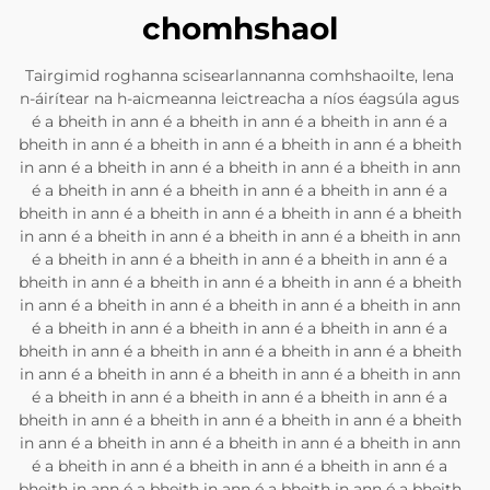
chomhshaol
Tairgimid roghanna scisearlannanna comhshaoilte, lena
n-áirítear na h-aicmeanna leictreacha a níos éagsúla agus
é a bheith in ann é a bheith in ann é a bheith in ann é a
bheith in ann é a bheith in ann é a bheith in ann é a bheith
in ann é a bheith in ann é a bheith in ann é a bheith in ann
é a bheith in ann é a bheith in ann é a bheith in ann é a
bheith in ann é a bheith in ann é a bheith in ann é a bheith
in ann é a bheith in ann é a bheith in ann é a bheith in ann
é a bheith in ann é a bheith in ann é a bheith in ann é a
bheith in ann é a bheith in ann é a bheith in ann é a bheith
in ann é a bheith in ann é a bheith in ann é a bheith in ann
é a bheith in ann é a bheith in ann é a bheith in ann é a
bheith in ann é a bheith in ann é a bheith in ann é a bheith
in ann é a bheith in ann é a bheith in ann é a bheith in ann
é a bheith in ann é a bheith in ann é a bheith in ann é a
bheith in ann é a bheith in ann é a bheith in ann é a bheith
in ann é a bheith in ann é a bheith in ann é a bheith in ann
é a bheith in ann é a bheith in ann é a bheith in ann é a
bheith in ann é a bheith in ann é a bheith in ann é a bheith