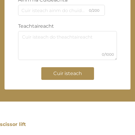
0/200
Teachtaireacht
0/1000
Cuir isteach
scissor lift