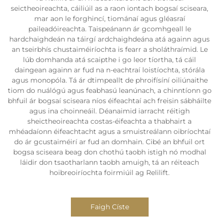
seictheoireachta, cáiliúil as a raon iontach bogsaí sciseara,
mar aon le forghincí, tiománaí agus gléasraí
paileadóireachta. Taispeánann ár gcomhgeall le
hardchaighdeán na táirgí ardchaighdeána atá againn agus
an tseirbhís chustaiméiríochta is fearr a sholáthraímid. Le
lúb domhanda atá scaipthe i go leor tíortha, tá cáil
daingean againn ar fud na n-eachtraí loistíochta, stórála
agus monopóla. Tá ár dtimpeallt de phroifísíní oiliúnaithe
tiom do nuálógú agus feabhasú leanúnach, a chinntíonn go
bhfuil ár bogsaí sciseara níos éifeachtaí ach freisin sábháilte
agus ina choinneáil. Déanaimid iarracht réitigh
sheictheoireachta costas-éifeachta a thabhairt a
mhéadaíonn éifeachtacht agus a smuistreálann oibríochtaí
do ár gcustaiméirí ar fud an domhain. Cibé an bhfuil ort
bogsa sciseara beag don chothú taobh istigh nó modhal
láidir don tsaotharlann taobh amuigh, tá an réiteach
hoibreoiríochta foirmiúil ag Relilift.
Faigh Císte