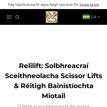
Fág teachtaireacht agus faigh lascaine 5%
Siopa Anois
GA
Relilift: Solbhreacraí
Sceithneolacha Scissor Lifts
& Réitigh Bainistíochta
Miotail
Tá Relilift ar an mbeachtaíocht den tionscal