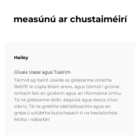
measúnú ar chustaiméirí
Hailey
Gluais Uasal agus Tuairim
Táimid ag baint úsáide as gléasanna iolracha
Relilift le cúpla bliain anois, agus táimid i gcónaí
iontach leis an gcalann agus an rformance orthu.
Tá na gléasanna láidir, éagsúla agus éasca chun
oibriú. Tá na gnéithe sábháilteachta agus an
gnéarú solúbtha buíochasach ó na heolaíochtaí.
Molta i ndearbh!