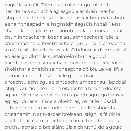
éagsúla san áit. Táimid an tuiscint go mbeidh
riachtanais sonracha ag éagsúla ambainneacha
istigh. Seo chónaí, is féidir ár n-ascaír breiseán istigh
a shaincheapadh le haghaidh éagsúla hacaillí. Mar
shampla, is féidir é a shuíomh le plátaí inneacharraí
chun inneacharraí beaga agus inneacharraí eile a
choimeád nó le heictreacha chun uirlisí leictreachta
a reáchtáil díreach ón ascaír. Oibríonn ár dtimpealltal
eolasaí go dlúth le custaiméirí chun a gcuid
riachtanasanna sonracha a thuiscint agus réiteach a
sholáthar a bheidh saincheaptha dóibh. Le Relilift's
indoor scissor lift, is féidir le gnólachtaí
éifeachtúlacht agus sláinteacht a fheabhsú i bpobail
istigh. Cuirfidh sé in ann oibríocht a bheith déanta
ag an tréimhse ardaithe go tapaidh agus go héasca,
ag laghdú ar an risce a bheith ag baint le húsáid
léiteanna nó ardáin forleathan. Trí infheistíocht a
dhéanamh in ár n-ascaír breiseán istigh, is féidir le
gnólachtaí a gcumhacht iomlán a fheabhsú agus
cruthú aonaid oibre sláintiúla a chruthú do a gcuid