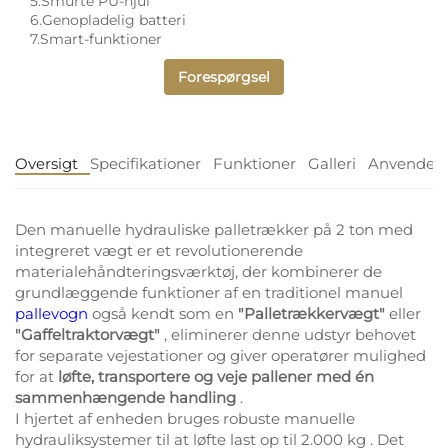
5.Smurte PU-hjul
6.Genopladelig batteri
7.Smart-funktioner
Forespørgsel
Oversigt
Specifikationer
Funktioner
Galleri
Anvendels
Den manuelle hydrauliske palletrækker på 2 ton med
integreret vægt er et revolutionerende
materialehåndteringsværktøj, der kombinerer de
grundlæggende funktioner af en traditionel manuel
pallevogn
også kendt som en
"Palletrækkervægt"
eller
"Gaffeltraktorvægt"
, eliminerer denne udstyr behovet
for separate vejestationer og giver operatører mulighed
for at
løfte, transportere og veje pallener med én
sammenhængende handling
.
I hjertet af enheden bruges robuste manuelle
hydrauliksystemer til at løfte last op til 2.000 kg
. Det