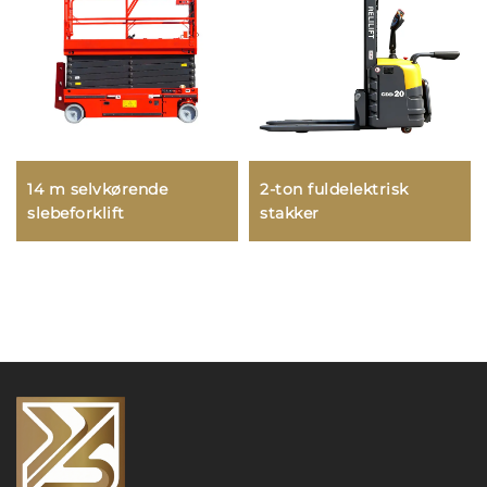
14 m selvkørende
2-ton fuldelektrisk
slebeforklift
stakker