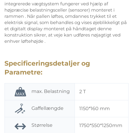
integrerede vægtsystem fungerer ved hjælp af
højpræcise belastningsceller (sensorer) monteret i
rammen
. Når pallen løftes, omdannes trykket til et
elektrisk signal, som behandles og vises øjeblikkeligt på
et digitalt display monteret på håndtaget
denne
konstruktion sikrer, at veje kan udføres nøjagtigt ved
enhver løftehøjde
.
Specificeringsdetaljer og
Parametre:
max. Belastning
2 T
Gaffellængde
1150*160 mm
Størrelse
1750*550*1250mm