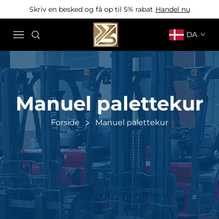
Skriv en besked og få op til 5% rabat
Handel nu
DA
Manuel palettekur
Forside
Manuel palettekur