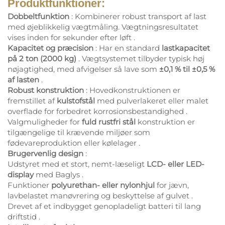
Produktfunktioner:
Dobbeltfunktion
: Kombinerer robust transport af last
med øjeblikkelig vægtmåling. Vægtningsresultatet
vises inden for sekunder efter løft
.
Kapacitet og præcision
: Har en standard
lastkapacitet
på 2 ton (2000 kg)
. Vægtsystemet tilbyder typisk høj
nøjagtighed, med afvigelser så lave som
±0,1 % til ±0,5 %
af lasten
.
Robust konstruktion
: Hovedkonstruktionen er
fremstillet af
kulstofstål
med pulverlakeret eller malet
overflade for forbedret korrosionsbestandighed
.
Valgmuligheder for
fuld rustfri stål
konstruktion er
tilgængelige til krævende miljøer som
fødevareproduktion eller kølelager
.
Brugervenlig design
:
Udstyret med et stort, nemt-læseligt
LCD- eller LED-
display
med Baglys
.
Funktioner
polyurethan- eller nylonhjul
for jævn,
lavbelastet manøvrering og beskyttelse af gulvet
.
Drevet af et indbygget genopladeligt batteri til lang
driftstid
.