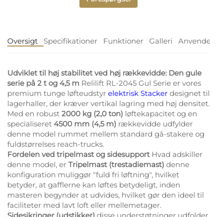
Oversigt
Specifikationer
Funktioner
Galleri
Anvendels
Udviklet til høj stabilitet ved høj rækkevidde: Den gule
serie på 2 t og 4,5 m
Relilift RL-2045 Gul Serie er vores
premium tunge løfteudstyr
elektrisk Stacker
designet til
lagerhaller, der kræver vertikal lagring med høj densitet.
Med en robust
2000 kg (2,0 ton)
løftekapacitet og en
specialiseret
4500 mm (4,5 m)
rækkevidde udfylder
denne model rummet mellem standard gå-stakere og
fuldstørrelses reach-trucks.
Fordelen ved tripelmast og sidesupport
Hvad adskiller
denne model, er
Tripelmast (trestadiemast)
denne
konfiguration muliggør "fuld fri løftning", hvilket
betyder, at gafflerne kan løftes betydeligt, inden
masteren begynder at udvides, hvilket gør den ideel til
faciliteter med lavt loft eller mellemetager.
Sidesikringer (udstikker)
disse understøtninger udfolder