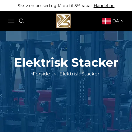
Skriv en besked og få op til 5% rabat
Handel nu
DA
Elektrisk Stacker
Forside
Elektrisk Stacker