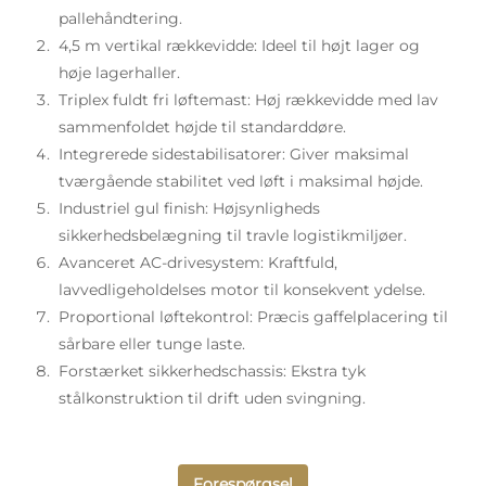
pallehåndtering.
4,5 m vertikal rækkevidde:
Ideel til højt lager og
høje lagerhaller.
Triplex fuldt fri løftemast:
Høj rækkevidde med lav
sammenfoldet højde til standarddøre.
Integrerede sidestabilisatorer:
Giver maksimal
tværgående stabilitet ved løft i maksimal højde.
Industriel gul finish:
Højsynligheds
sikkerhedsbelægning til travle logistikmiljøer.
Avanceret AC-drivesystem:
Kraftfuld,
lavvedligeholdelses motor til konsekvent ydelse.
Proportional løftekontrol:
Præcis gaffelplacering til
sårbare eller tunge laste.
Forstærket sikkerhedschassis:
Ekstra tyk
stålkonstruktion til drift uden svingning.
Forespørgsel