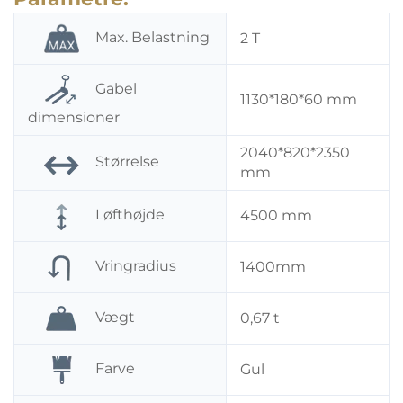
Max. Belastning
2 T
Gabel
1130*180*60 mm
dimensioner
2040*820*2350
Størrelse
mm
Løfthøjde
4500 mm
Vringradius
1400mm
Vægt
0,67 t
Farve
Gul