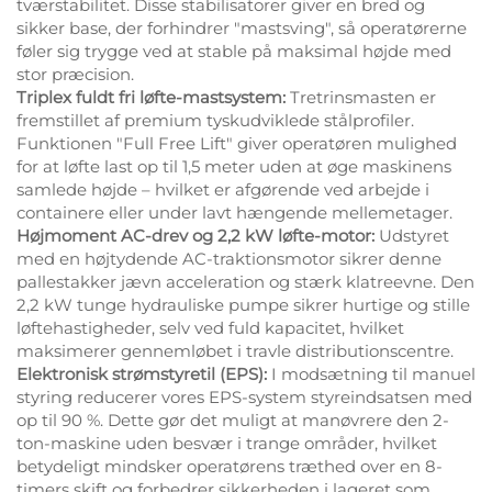
tværstabilitet. Disse stabilisatorer giver en bred og
sikker base, der forhindrer "mastsving", så operatørerne
føler sig trygge ved at stable på maksimal højde med
stor præcision.
Triplex fuldt fri løfte-mastsystem:
Tretrinsmasten er
fremstillet af premium tyskudviklede stålprofiler.
Funktionen "Full Free Lift" giver operatøren mulighed
for at løfte last op til 1,5 meter uden at øge maskinens
samlede højde – hvilket er afgørende ved arbejde i
containere eller under lavt hængende mellemetager.
Højmoment AC-drev og 2,2 kW løfte-motor:
Udstyret
med en højtydende AC-traktionsmotor sikrer denne
pallestakker jævn acceleration og stærk klatreevne. Den
2,2 kW tunge hydrauliske pumpe sikrer hurtige og stille
løftehastigheder, selv ved fuld kapacitet, hvilket
maksimerer gennemløbet i travle distributionscentre.
Elektronisk strømstyretil (EPS):
I modsætning til manuel
styring reducerer vores EPS-system styreindsatsen med
op til 90 %. Dette gør det muligt at manøvrere den 2-
ton-maskine uden besvær i trange områder, hvilket
betydeligt mindsker operatørens træthed over en 8-
timers skift og forbedrer sikkerheden i lageret som