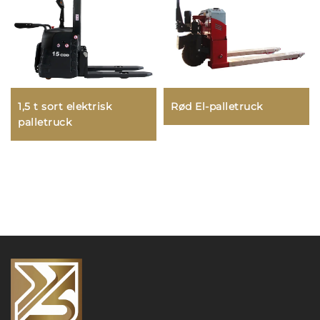
1,5 t sort elektrisk
Rød El-palletruck
palletruck