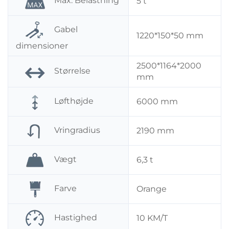
Max. Belastning
5 t
Gabel
1220*150*50 mm
dimensioner
2500*1164*2000
Størrelse
mm
Løfthøjde
6000 mm
Vringradius
2190 mm
Vægt
6,3 t
Farve
Orange
Hastighed
10 KM/T