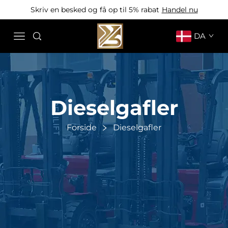
Skriv en besked og få op til 5% rabat
Handel nu
DA
Dieselgafler
Forside
Dieselgafler