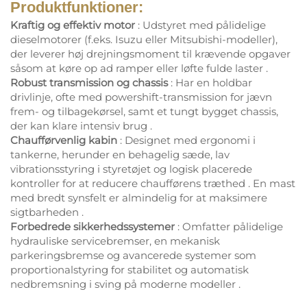
Produktfunktioner:
Kraftig og effektiv motor
: Udstyret med pålidelige
dieselmotorer (f.eks. Isuzu eller Mitsubishi-modeller),
der leverer høj drejningsmoment til krævende opgaver
såsom at køre op ad ramper eller løfte fulde laster
.
Robust transmission og chassis
: Har en holdbar
drivlinje, ofte med powershift-transmission for jævn
frem- og tilbagekørsel, samt et tungt bygget chassis,
der kan klare intensiv brug
.
Chaufførvenlig kabin
: Designet med ergonomi i
tankerne, herunder en behagelig sæde, lav
vibrationsstyring i styretøjet og logisk placerede
kontroller for at reducere chaufførens træthed
. En mast
med bredt synsfelt er almindelig for at maksimere
sigtbarheden
.
Forbedrede sikkerhedssystemer
: Omfatter pålidelige
hydrauliske servicebremser, en mekanisk
parkeringsbremse og avancerede systemer som
proportionalstyring for stabilitet og automatisk
nedbremsning i sving på moderne modeller
.