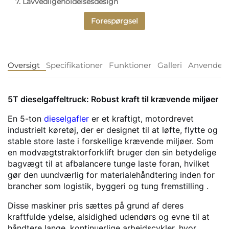
7. Lavvedligeholdelsesdesign
Forespørgsel
Oversigt
Specifikationer
Funktioner
Galleri
Anvendels
5T dieselgaffeltruck: Robust kraft til krævende miljøer
En 5-ton
dieselgafler
er et kraftigt, motordrevet
industrielt køretøj, der er designet til at løfte, flytte og
stable store laste i forskellige krævende miljøer. Som
en modvægtstraktorforklift bruger den sin betydelige
bagvægt til at afbalancere tunge laste foran, hvilket
gør den uundværlig for materialehåndtering inden for
brancher som logistik, byggeri og tung fremstilling
.
Disse maskiner pris sættes på grund af deres
kraftfulde ydelse, alsidighed udendørs og evne til at
håndtere lange, kontinuerlige arbejdscykler, hvor