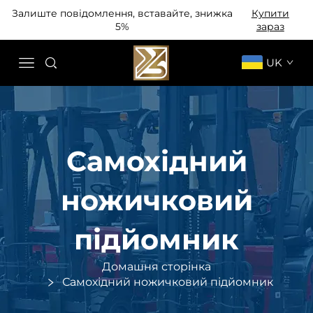
Залиште повідомлення, вставайте, знижка
Купити
5%
зараз
UK
Самохідний
ножичковий
підйомник
Домашня сторінка
Самохідний ножичковий підйомник