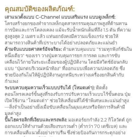
คุณสมบัติของผลิตภัณฑ์:
เสาแนวตั้งแบบ C-Channel แบบเสริมแรง แบบดูเพล็กซ์:
โครงสร้างยกของทำจากเหล็กอุตสาหกรรมคุณภาพสูงที่ต้านทาน
การบิดและการโคลงเคลง แม้จะรับน้ำหนักเต็มที่ถึง 1.5 ตัน ที่ความ
สูงสูงสุด 2 เมตร แล้ว แท่นยกยังคงมีความแข็งแกร่ง ช่วยให้
สามารถวางสินค้าที่เปราะบางได้อย่างปลอดภัยและแม่นยำ
ด้ามจับแบบยศาสตร์อัจฉริยะ:
ด้ามควบคุมแบบ "รวมทุกฟังก์ชันใน
หนึ่งเดียว" ของเรา วางปุ่มควบคุมการยก การลด และการขับ
เคลื่อนไว้ภายในระยะเอื้อมของผู้ปฏิบัติงาน โดยมีสวิตช์ย้อนกลับ
แบบ "ปุ่มกดบริเวณหน้าท้อง" ที่ออกแบบเพื่อความปลอดภัย ซึ่ง
ช่วยป้องกันไม่ให้ผู้ปฏิบัติงานถูกหนีบระหว่างเครื่องยกสินค้ากับ
กำแพง
ระบบควบคุมความเร็วแบบปรับได้ (โหมดเต่า):
ติดตั้ง
คอนโทรลเลอร์ขั้นสูงที่รองรับการปรับความเร็วแบบไร้ขั้นตอน ปุ่ม
เปิดใช้งาน "โหมดเต่า" ช่วยให้เคลื่อนที่ได้ช้าพิเศษและแม่นยำสูง
—สิ่งจำเป็นอย่างยิ่งเมื่อขับเคลื่อนในมุมแคบหรือจัดการสินค้ามี
มูลค่าสูง
ปั๊มไฮดรอลิกที่เงียบและทรงพลัง:
มอเตอร์ยกกำลัง 2.2 กิโลวัตต์ ถูก
ออกแบบให้ทำงานด้วยเสียงรบกวนต่ำ (ต่ำกว่า 70 เดซิเบล) และ
การเคลื่อนที่แนวตั้งอย่างราบรื่น ซึ่งช่วยป้องกันการกระตุกอย่าง