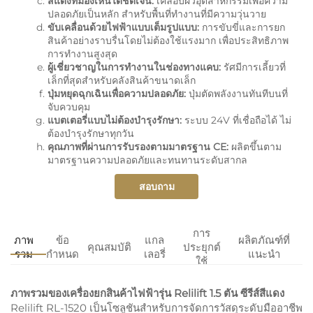
สีแดงที่มองเห็นได้ชัดเจน:
เคลือบผิวอุตสาหกรรมเพื่อความ
ปลอดภัยเป็นหลัก สำหรับพื้นที่ทำงานที่มีความวุ่นวาย
ขับเคลื่อนด้วยไฟฟ้าแบบเต็มรูปแบบ:
การขับขี่และการยก
สินค้าอย่างราบรื่นโดยไม่ต้องใช้แรงมาก เพื่อประสิทธิภาพ
การทำงานสูงสุด
ผู้เชี่ยวชาญในการทำงานในช่องทางแคบ:
รัศมีการเลี้ยวที่
เล็กที่สุดสำหรับคลังสินค้าขนาดเล็ก
ปุ่มหยุดฉุกเฉินเพื่อความปลอดภัย:
ปุ่มตัดพลังงานทันทีบนที่
จับควบคุม
แบตเตอรี่แบบไม่ต้องบำรุงรักษา:
ระบบ 24V ที่เชื่อถือได้ ไม่
ต้องบำรุงรักษาทุกวัน
คุณภาพที่ผ่านการรับรองตามมาตรฐาน CE:
ผลิตขึ้นตาม
มาตรฐานความปลอดภัยและทนทานระดับสากล
สอบถาม
การ
ภาพ
ข้อ
แกล
ผลิตภัณฑ์ที่
คุณสมบัติ
ประยุกต์
รวม
กำหนด
เลอรี่
แนะนำ
ใช้
ภาพรวมของเครื่องยกสินค้าไฟฟ้ารุ่น Relilift 1.5 ตัน ซีรีส์สีแดง
Relilift RL-1520 เป็นโซลูชันสำหรับการจัดการวัสดุระดับมืออาชีพ