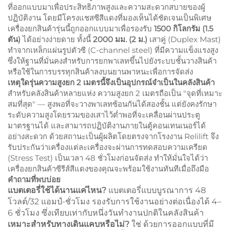
ที่ออกแบบมาเพื่อประสิทธิภาพสูงและความสะดวกสบายของผู้
ปฏิบัติงาน โดยมีโครงแชสซีสีแดงที่มองเห็นได้ชัดเจนเป็นพิเศษ
เครื่องยกสินค้ารุ่นนี้ถูกออกแบบมาเพื่อรองรับ
1500 กิโลกรัม (1.5
ตัน)
ได้อย่างง่ายดาย ทั้งนี้
2000 มม. (2 ม.)
เสาคู่ (Duplex Mast)
ทำจากเหล็กแผ่นรูปตัวซี (C-channel steel) ที่มีความแข็งแรงสูง
ซึ่งให้ฐานที่มั่นคงสำหรับการยกพาเลทขึ้นไปยังระบบชั้นวางสินค้า
หรือใช้ในการบรรทุกสินค้าลงบนยานพาหนะเพื่อการจัดส่ง
เหตุใดรุ่นความสูงยก 2 เมตรนี้จึงเป็นอุปกรณ์จำเป็นในคลังสินค้า
สำหรับคลังสินค้าหลายแห่ง ความสูงยก 2 เมตรถือเป็น "จุดที่เหมาะ
สมที่สุด" — สูงพอที่จะวางพาเลทซ้อนกันได้สองชั้น แต่ยังคงรักษา
ระดับความสูงโดยรวมของเสาไว้ต่ำพอที่จะเคลื่อนผ่านประตู
มาตรฐานได้ และสามารถปฏิบัติงานภายในตู้คอนเทนเนอร์ได้
อย่างสะดวก ด้วยสถานะเป็นผู้ผลิตโดยตรงจากโรงงาน Relilift จึง
รับประกันว่าเครื่องแต่ละเครื่องจะผ่านการทดสอบความเครียด
(Stress Test) เป็นเวลา 48 ชั่วโมงก่อนจัดส่ง ทำให้มั่นใจได้ว่า
เครื่องยกสินค้าซีรีส์สีแดงของคุณจะพร้อมใช้งานทันทีเมื่อถึงมือ
คำถามที่พบบ่อย
แบตเตอรี่ใช้ได้นานแค่ไหน?
แบตเตอรี่แบบบูรณาการ 48
โวลต์/32 แอมป์-ชั่วโมง รองรับการใช้งานอย่างต่อเนื่องได้ 4–
6 ชั่วโมง ซึ่งเทียบเท่ากับหนึ่งวันทำงานปกติในคลังสินค้า
เหมาะสำหรับทางเดินแคบหรือไม่?
ใช่ ด้วยการออกแบบที่มี