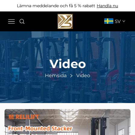
Lämna meddelande och få 5 % rabatt
Handla nu
SV
Video
Hemsida
Video