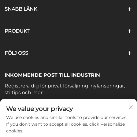
SNABB LÄNK
PRODUKT
FÖLJ OSS
INKOMMENDE POST TILL INDUSTRIN
Registrera dig för privat försäljning, nylanseringar,
stiltips och mer.
Din e-post
We value your privacy
We use cookies and similar tools to provide our services.
If you don't want to accept all cookies, click Personalize
Subscribe
cookies.