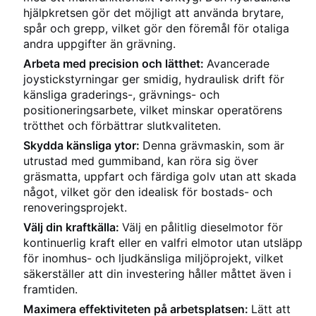
hjälpkretsen gör det möjligt att använda brytare,
spår och grepp, vilket gör den föremål för otaliga
andra uppgifter än grävning.
Arbeta med precision och lätthet:
Avancerade
joystickstyrningar ger smidig, hydraulisk drift för
känsliga graderings-, grävnings- och
positioneringsarbete, vilket minskar operatörens
trötthet och förbättrar slutkvaliteten.
Skydda känsliga ytor:
Denna grävmaskin, som är
utrustad med gummiband, kan röra sig över
gräsmatta, uppfart och färdiga golv utan att skada
något, vilket gör den idealisk för bostads- och
renoveringsprojekt.
Välj din kraftkälla:
Välj en pålitlig dieselmotor för
kontinuerlig kraft eller en valfri elmotor utan utsläpp
för inomhus- och ljudkänsliga miljöprojekt, vilket
säkerställer att din investering håller måttet även i
framtiden.
Maximera effektiviteten på arbetsplatsen:
Lätt att