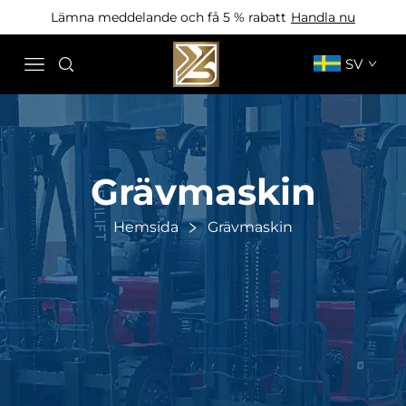
Lämna meddelande och få 5 % rabatt
Handla nu
SV
Grävmaskin
Hemsida
Grävmaskin