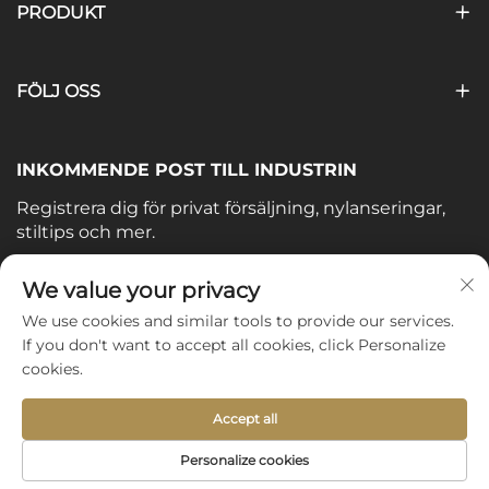
PRODUKT
FÖLJ OSS
INKOMMENDE POST TILL INDUSTRIN
Registrera dig för privat försäljning, nylanseringar,
stiltips och mer.
Din e-post
We value your privacy
We use cookies and similar tools to provide our services.
If you don't want to accept all cookies, click Personalize
Subscribe
cookies.
Accept all
Copyright © 2025 by Shijiazhuang Yishu Intelligence Tech
Personalize cookies
Co., Ltd. -
Integritetspolicy