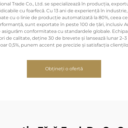
tional Trade Co., Ltd. se specializează în producția, expor
 ridicabile cu foarfecă. Cu 13 ani de experiență în indust
pate cu o linie de producție automatizată la 80%, ceea ce
erformanță, sunt exportate în peste 100 de țări, inclusiv 
e asigurăm conformitatea cu standardele globale. Echipa
ori de calitate, deține 30 de brevete și lansează lunar 2
oar 0,5%, punem accent pe precizie și satisfacția cliențilo
Obțineți o ofertă