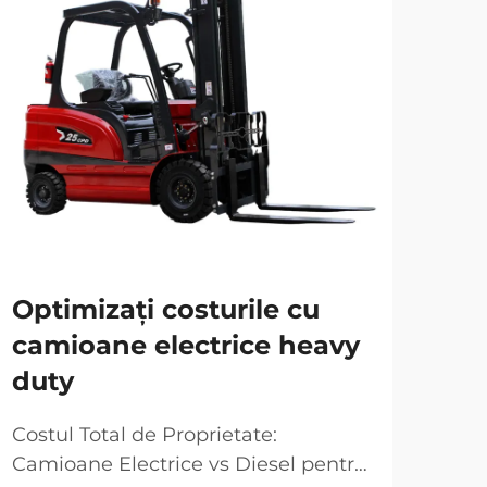
Optimizați costurile cu
Exp
camioane electrice heavy
ma
duty
Elec
feno
Costul Total de Proprietate:
Ten
Camioane Electrice vs Diesel pentru
VEZ