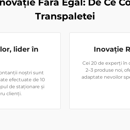
i Inovație Fără Egal: De Ce
Transpaletei
or, lider în
Inovație 
Cei 20 de experți în 
2–3 produse noi, of
ontanții noștri sunt
adaptate nevoilor spe
itate efectuate de 10
pul de staționare și
u clienți.