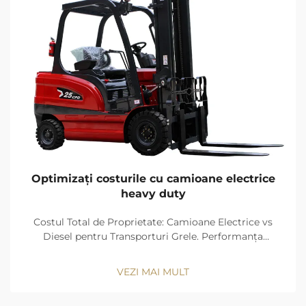
Optimizați costurile cu camioane electrice
heavy duty
Costul Total de Proprietate: Camioane Electrice vs
Diesel pentru Transporturi Grele. Performanța
costurilor camioanelor electrice cu baterii (BETs)
comparativ cu camioanele cu motor cu ardere
VEZI MAI MULT
internă (ICETs). Camioanele grele electrice cu baterii
încep să pară o opțiune mai avantajoasă decât t...