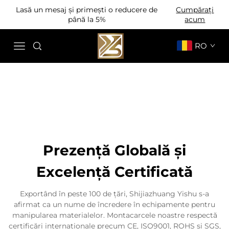
Lasă un mesaj și primești o reducere de
Cumpărați
până la 5%
acum
RO
Prezență Globală și
Excelență Certificată
Exportând în peste 100 de țări, Shijiazhuang Yishu s-a
afirmat ca un nume de încredere în echipamente pentru
manipularea materialelor. Montacarcele noastre respectă
certificări internaționale precum CE, ISO9001, ROHS și SGS,