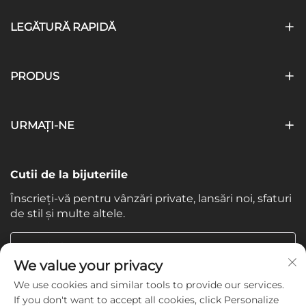
LEGĂTURĂ RAPIDĂ
PRODUS
URMAȚI-NE
Cutii de la bijuteriile
Înscrieți-vă pentru vânzări private, lansări noi, sfaturi
de stil și multe altele.
Email-ul tau
We value your privacy
We use cookies and similar tools to provide our services.
Subscribe
If you don't want to accept all cookies, click Personalize