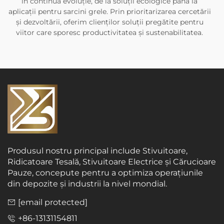
în continuă evoluție, de la soluții ecologice până la
aplicații pentru sarcini grele. Prin prioritarizarea cercetării
și dezvoltării, oferim clienților soluții pregătite pentru
viitor care sporesc productivitatea și sustenabilitatea.
Produsul nostru principal include Stivuitoare,
Ridicatoare Tesală, Stivuitoare Electrice și Cărucioare
Pauze, concepute pentru a optimiza operațiunile
din depozite și industrii la nivel mondial.
[email protected]
+86-13131154811