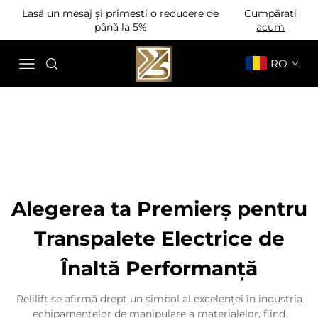
Lasă un mesaj și primești o reducere de
Cumpărați
până la 5%
acum
RO
Alegerea ta Premierș pentru
Transpalete Electrice de
Înaltă Performanță
Relilift se afirmă drept un simbol al excelenței în industria
echipamentelor de manipulare a materialelor, fiind