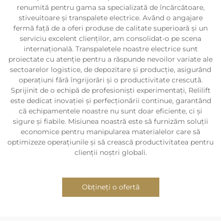
renumită pentru gama sa specializată de încărcătoare,
stiveuitoare și transpalete electrice. Având o angajare
fermă față de a oferi produse de calitate superioară și un
serviciu excelent clienților, am consolidat-o pe scena
internațională. Transpaletele noastre electrice sunt
proiectate cu atenție pentru a răspunde nevoilor variate ale
sectoarelor logistice, de depozitare și producție, asigurând
operațiuni fără îngrijorări și o productivitate crescută.
Sprijinit de o echipă de profesioniști experimentați, Relilift
este dedicat inovației și perfecționării continue, garantând
că echipamentele noastre nu sunt doar eficiente, ci și
sigure și fiabile. Misiunea noastră este să furnizăm soluții
economice pentru manipularea materialelor care să
optimizeze operațiunile și să crească productivitatea pentru
clienții noștri globali.
Obțineți o ofertă