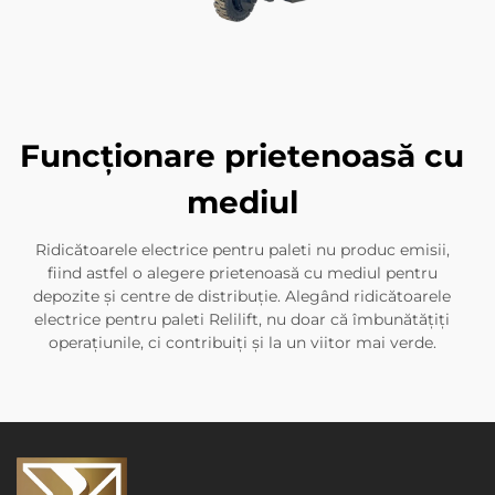
Funcționare prietenoasă cu
mediul
Ridicătoarele electrice pentru paleti nu produc emisii,
fiind astfel o alegere prietenoasă cu mediul pentru
depozite și centre de distribuție. Alegând ridicătoarele
electrice pentru paleti Relilift, nu doar că îmbunătățiți
operațiunile, ci contribuiți și la un viitor mai verde.