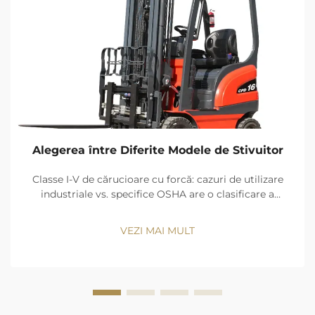
Alegerea între Diferite Modele de Stivuitor
Classe I-V de cărucioare cu forcă: cazuri de utilizare
industriale vs. specifice OSHA are o clasificare a
cărucioarelor cu forcă în cinci clase de surse de
energie și design și clase. Beneficiile emisiilor zero, şi
VEZI MAI MULT
precizia de mişcare păstra Clasa I (camion cu şofer
electric...