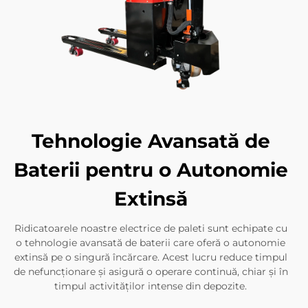
Tehnologie Avansată de
Baterii pentru o Autonomie
Extinsă
Ridicatoarele noastre electrice de paleti sunt echipate cu
o tehnologie avansată de baterii care oferă o autonomie
extinsă pe o singură încărcare. Acest lucru reduce timpul
de nefuncționare și asigură o operare continuă, chiar și în
timpul activităților intense din depozite.