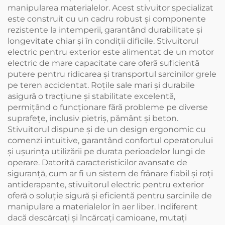
manipularea materialelor. Acest stivuitor specializat
este construit cu un cadru robust și componente
rezistente la intemperii, garantând durabilitate și
longevitate chiar și în condiții dificile. Stivuitorul
electric pentru exterior este alimentat de un motor
electric de mare capacitate care oferă suficientă
putere pentru ridicarea și transportul sarcinilor grele
pe teren accidentat. Roțile sale mari și durabile
asigură o tracțiune și stabilitate excelentă,
permițând o funcționare fără probleme pe diverse
suprafețe, inclusiv pietriș, pământ și beton.
Stivuitorul dispune și de un design ergonomic cu
comenzi intuitive, garantând confortul operatorului
și ușurința utilizării pe durata perioadelor lungi de
operare. Datorită caracteristicilor avansate de
siguranță, cum ar fi un sistem de frânare fiabil și roți
antiderapante, stivuitorul electric pentru exterior
oferă o soluție sigură și eficientă pentru sarcinile de
manipulare a materialelor în aer liber. Indiferent
dacă descărcați și încărcați camioane, mutați