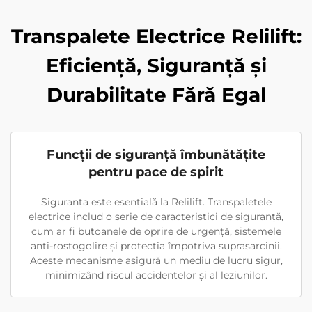
Transpalete Electrice Relilift:
Eficiență, Siguranță și
Durabilitate Fără Egal
Funcţii de siguranţă îmbunătăţite
pentru pace de spirit
Siguranța este esențială la Relilift. Transpaletele
electrice includ o serie de caracteristici de siguranță,
cum ar fi butoanele de oprire de urgență, sistemele
anti-rostogolire și protecția împotriva suprasarcinii.
Aceste mecanisme asigură un mediu de lucru sigur,
minimizând riscul accidentelor și al leziunilor.