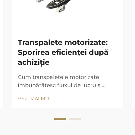
Transpalete motorizate:
Sporirea eficienței după
achiziție
Cum transpaletele motorizate
îmbunătățesc fluxul de lucru și
productivitatea în depozite
VEZI MAI MULT
Principiul: Cum transpaletele
motorizate facilitează manipularea
materialelor Conform Institutului de
Manipulare a Materialelor din anul
trecut, transpaletele motorizate