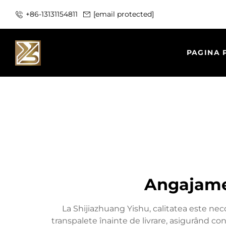
+86-13131154811
[email protected]
PAGINA 
Angajamen
La Shijiazhuang Yishu, calitatea este neco
transpalete înainte de livrare, asigurând c