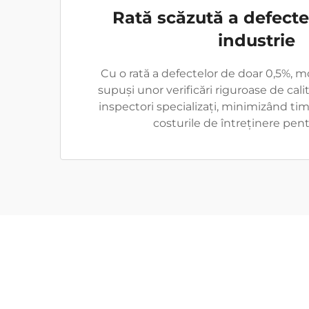
Rată scăzută a defectel
industrie
Cu o rată a defectelor de doar 0,5%, m
supuși unor verificări riguroase de cal
inspectori specializați, minimizând tim
costurile de întreținere pentr