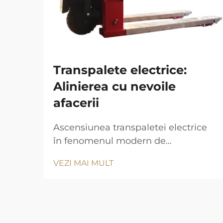
Transpalete electrice:
Alinierea cu nevoile
afacerii
Ascensiunea transpaletei electrice
în fenomenul modern de
manipulare a materialelor:
VEZI MAI MULT
Adoptarea tot mai frecventă a
transpaletei electrice în depozite.
Industria depozitelor asistă în
prezent la o tranziție majoră către
transpaletele electrice. Companiile