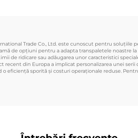
national Trade Co., Ltd. este cunoscut pentru soluțiile p
amă de opțiuni pentru a adapta transpaletele noastre la c
lțimii de ridicare sau adăugarea unor caracteristici speci
ect recent din Europa a implicat personalizarea unei seri
 o eficiență sporită și costuri operaționale reduse. Pentr
Întrebări frecvente