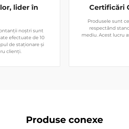
or, lider în
Certificări
Produsele sunt cer
respectând standa
ontanții noștri sunt
mediu. Acest lucru as
itate efectuate de 10
pul de staționare și
u clienți.
Produse conexe