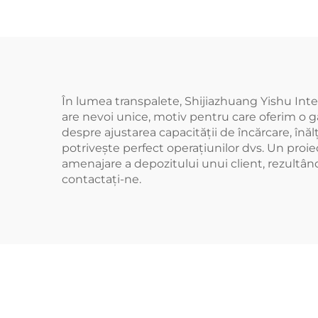
În lumea transpalete, Shijiazhuang Yishu Inter
are nevoi unice, motiv pentru care oferim o g
despre ajustarea capacității de încărcare, înă
potrivește perfect operațiunilor dvs. Un proi
amenajare a depozitului unui client, rezultând
contactați-ne.