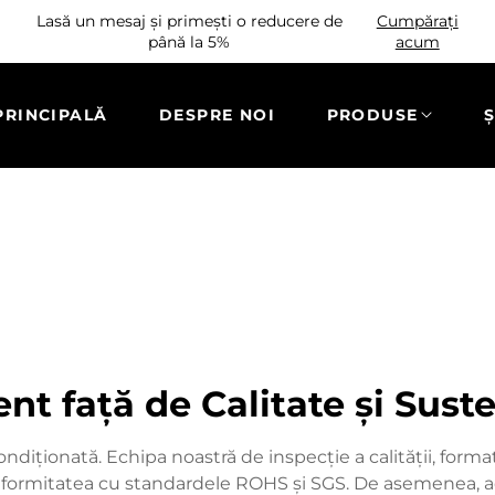
Lasă un mesaj și primești o reducere de
Cumpărați
până la 5%
acum
PRINCIPALĂ
DESPRE NOI
PRODUSE
Ș
t față de Calitate și Suste
ndiționată. Echipa noastră de inspecție a calității, form
onformitatea cu standardele ROHS și SGS. De asemenea, a