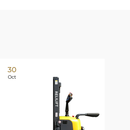
30
3
Oct
Oc