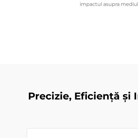
impactul asupra mediulu
Precizie, Eficiență ș