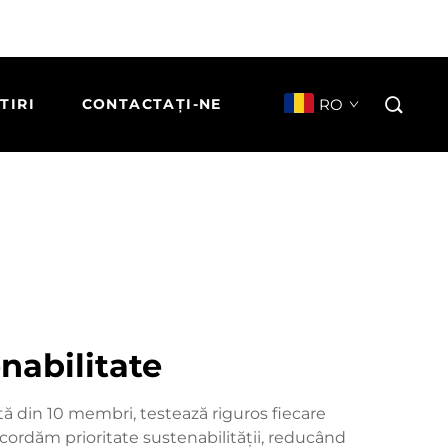
RO
TIRI
CONTACTAȚI-NE
nabilitate
ată din 10 membri, testează riguros fiecare
cordăm prioritate sustenabilității, reducând