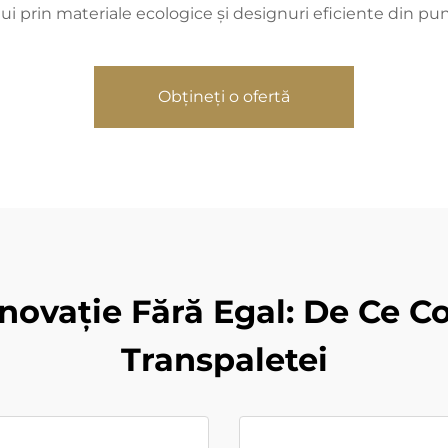
i prin materiale ecologice și designuri eficiente din pu
Obțineți o ofertă
i Inovație Fără Egal: De Ce
Transpaletei