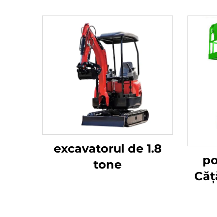
excavatorul de 1.8
po
tone
Căț