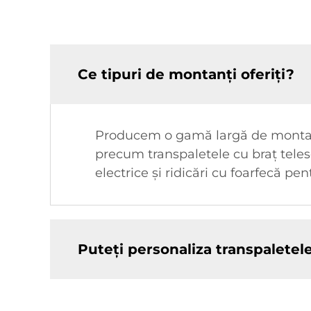
Ce tipuri de montanți oferiți?
Producem o gamă largă de montanți,
precum transpaletele cu braț telesc
electrice și ridicări cu foarfecă pe
Puteți personaliza transpaletele