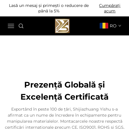
Lasă un mesaj și primești o reducere de
Cumpărați
până la 5%
acum
RO
Prezență Globală și
Excelență Certificată
Exportând în peste 100 de țări, Shijiazhuang Yishu s-a
afirmat ca un nume de încredere în echipamente pentru
manipularea materialelor. Montacarcele noastre respectă
certificări internaționale precum CE, ISO9001, ROHS și SGS,