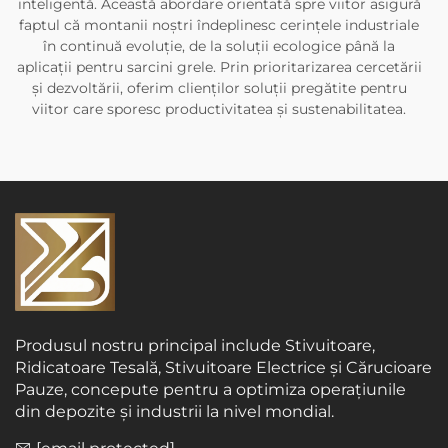
inteligentă. Această abordare orientată spre viitor asigură
faptul că montanii noștri îndeplinesc cerințele industriale
în continuă evoluție, de la soluții ecologice până la
aplicații pentru sarcini grele. Prin prioritarizarea cercetării
și dezvoltării, oferim clienților soluții pregătite pentru
viitor care sporesc productivitatea și sustenabilitatea.
Produsul nostru principal include Stivuitoare,
Ridicatoare Tesală, Stivuitoare Electrice și Cărucioare
Pauze, concepute pentru a optimiza operațiunile
din depozite și industrii la nivel mondial.