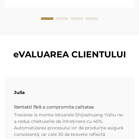
2.500-5.000 USD pe unitate, care include accesorii
esențiale...
eVALUAREA CLIENTULUI
Julia
Rentabil fără a compromite calitatea
Trecerea la monte-letoarele Shijiazhuang Yishu ne-
a redus cheltuielile de întreținere cu 40%.
Automatizarea procesului lor de producție asigură
consistență, iar cele 30 de brevete reflectă