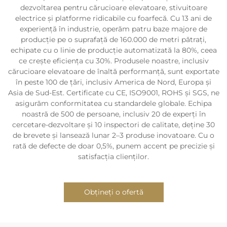
dezvoltarea pentru cărucioare elevatoare, stivuitoare
electrice și platforme ridicabile cu foarfecă. Cu 13 ani de
experiență în industrie, operăm patru baze majore de
producție pe o suprafață de 160.000 de metri pătrați,
echipate cu o linie de producție automatizată la 80%, ceea
ce crește eficiența cu 30%. Produsele noastre, inclusiv
cărucioare elevatoare de înaltă performanță, sunt exportate
în peste 100 de țări, inclusiv America de Nord, Europa și
Asia de Sud-Est. Certificate cu CE, ISO9001, ROHS și SGS, ne
asigurăm conformitatea cu standardele globale. Echipa
noastră de 500 de persoane, inclusiv 20 de experți în
cercetare-dezvoltare și 10 inspectori de calitate, deține 30
de brevete și lansează lunar 2–3 produse inovatoare. Cu o
rată de defecte de doar 0,5%, punem accent pe precizie și
satisfacția clienților.
Obțineți o ofertă