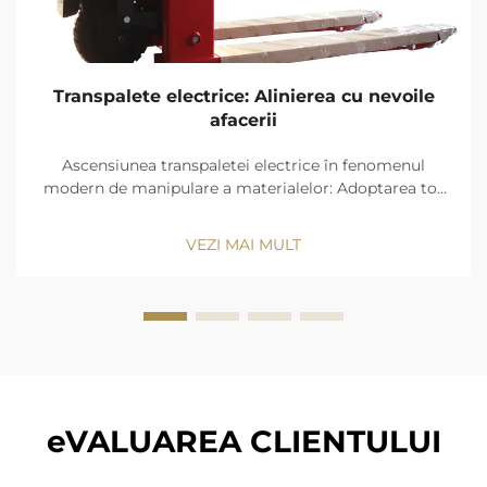
Transpalete electrice: Alinierea cu nevoile
afacerii
Ascensiunea transpaletei electrice în fenomenul
modern de manipulare a materialelor: Adoptarea tot
mai frecventă a transpaletei electrice în depozite.
Industria depozitelor asistă în prezent la o tranziție
VEZI MAI MULT
majoră către transpaletele electrice. Companiile
doresc ca lucrurile să se miște...
eVALUAREA CLIENTULUI