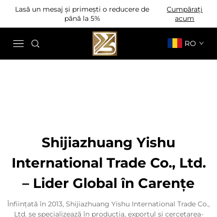
Lasă un mesaj și primești o reducere de
Cumpărați
până la 5%
acum
RO
Shijiazhuang Yishu
International Trade Co., Ltd.
– Lider Global în Carențe
Înființată în 2013, Shijiazhuang Yishu International Trade Co.,
Ltd. se specializează în producția, exportul și cercetarea-