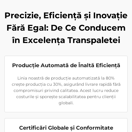
Precizie, Eficiență și Inovație
Fără Egal: De Ce Conducem
în Excelența Transpaletei
Producție Automată de Înaltă Eficiență
Linia noastră de producție automatizată la 80%
crește producția cu 30%, asigurând livrare rapidă fără
compromisuri privind calitatea. Acest lucru reduce
costurile și sporește scalabilitatea pentru clienții
globali.
Certificări Globale și Conformitate